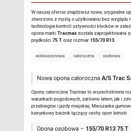
W naszej ofercie znajdziesz nowe, oryginalne 
stworzono z myślą o użytkowaniu bez względu na 
technologia kontroli sztywności klocków w zale
opona marki
Tracmax
została zaprojektowana z
prędkości
75 T
oraz rozmiar
155/70 R13
.
wielosezonowa
całoroczna
osobowa
Nowa opona całoroczna
A/S Trac S
Opony całoroczne Tracmax to wszechstronne ro
warunkach pogodowych, zarówno latem, jak i zim
przebiegów i jazdy miejskiej. Mieszanka gumo
kierunkowy bieżnik łączący cechy opon letnich
...
Opona osobowa –
155/70 R13 75 T