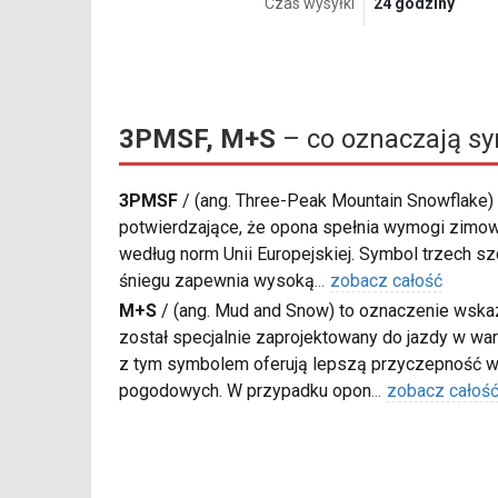
Czas wysyłki
24 godziny
3PMSF, M+S
– co oznaczają s
3PMSF
/
(ang. Three-Peak Mountain Snowflake) 
potwierdzające, że opona spełnia wymogi zimow
według norm Unii Europejskiej. Symbol trzech s
śniegu zapewnia wysoką
...
zobacz całość
M+S
/
(ang. Mud and Snow) to oznaczenie wskaz
został specjalnie zaprojektowany do jazdy w war
z tym symbolem oferują lepszą przyczepność w
pogodowych. W przypadku opon
...
zobacz całoś