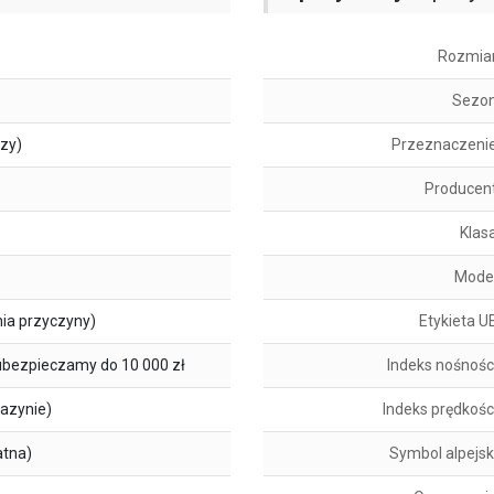
Rozmia
Sezo
szy)
Przeznaczeni
Producen
Klas
Mode
ia przyczyny)
Etykieta U
ubezpieczamy do 10 000 zł
Indeks nośnośc
azynie)
Indeks prędkośc
atna)
Symbol alpejsk