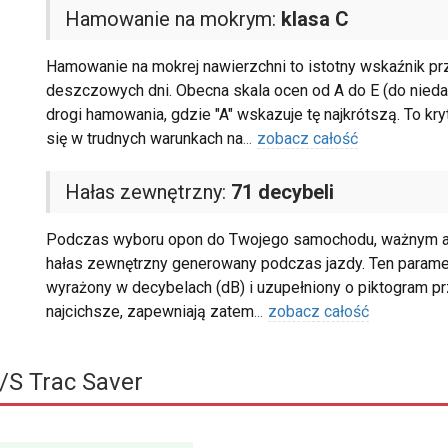
Hamowanie na mokrym:
klasa C
Hamowanie na mokrej nawierzchni to istotny wskaźnik p
deszczowych dni. Obecna skala ocen od A do E (do niedaw
drogi hamowania, gdzie "A" wskazuje tę najkrótszą. To k
się w trudnych warunkach na
...
zobacz całość
Hałas zewnętrzny:
71 decybeli
Podczas wyboru opon do Twojego samochodu, ważnym asp
hałas zewnętrzny generowany podczas jazdy. Ten parametr
wyrażony w decybelach (dB) i uzupełniony o piktogram pr
najcichsze, zapewniają zatem
...
zobacz całość
S Trac Saver