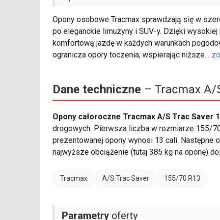
Opony osobowe Tracmax sprawdzają się w szero
po eleganckie limuzyny i SUV-y. Dzięki wysokiej
komfortową jazdę w każdych warunkach pogodowy
ogranicza opory toczenia, wspierając niższe
...
zo
Dane techniczne
– Tracmax A/S
Opony całoroczne Tracmax A/S Trac Saver 1
drogowych. Pierwsza liczba w rozmiarze 155/70 
prezentowanej opony wynosi 13 cali. Następne o
najwyższe obciążenie (tutaj 385 kg na oponę) 
Tracmax
A/S Trac Saver
155/70 R13
Parametry
oferty