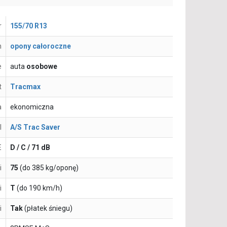
r
155/70 R13
n
opony całoroczne
e
auta
osobowe
t
Tracmax
a
ekonomiczna
l
A/S Trac Saver
E
D / C / 71 dB
i
75
(do 385 kg/oponę)
i
T
(do 190 km/h)
i
Tak
(płatek śniegu)