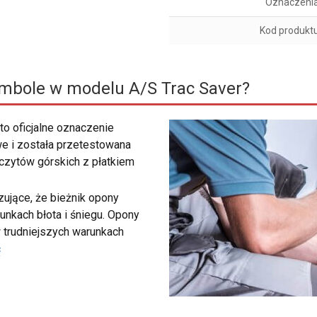
Oznaczeni
Kod produkt
ymbole w modelu A/S Trac Saver?
to oficjalne oznaczenie
e i została przetestowana
zczytów górskich z płatkiem
ujące, że bieżnik opony
unkach błota i śniegu. Opony
 trudniejszych warunkach
ć