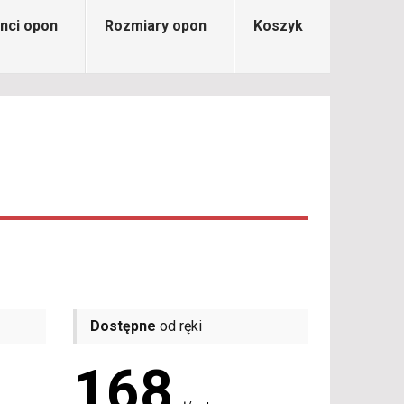
nci opon
Rozmiary opon
Koszyk
Dostępne
od ręki
168