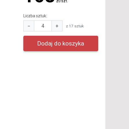
zł/szt.
Liczba sztuk:
−
+
z 17 sztuk