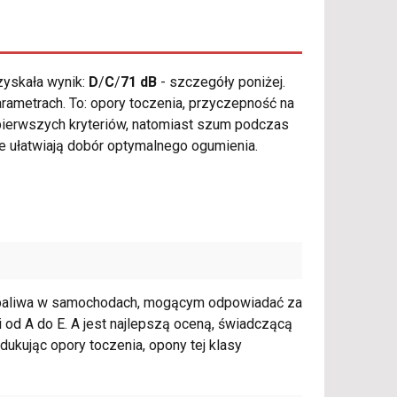
yskała wynik:
D
/
C
/
71 dB
- szczegóły poniżej.
rametrach. To: opory toczenia, przyczepność na
 pierwszych kryteriów, natomiast szum podczas
e ułatwiają dobór optymalnego ogumienia.
 paliwa w samochodach, mogącym odpowiadać za
 od A do E. A jest najlepszą oceną, świadczącą
ukując opory toczenia, opony tej klasy