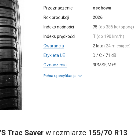
Przeznaczenie
osobowa
Rok produkcji
2026
Indeks nośności
75
(do 385 kg/oponę)
Indeks prędkości
T
(do 190 km/h)
Gwarancja
2 lata
(24 miesiące)
Etykieta UE
D / C / 71 dB
Oznaczenia
3PMSF, M+S
Pełna specyfikacja
/S Trac Saver
w rozmiarze
155/70 R13