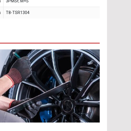
a
3PMSF, M+S
u
T8-TSR1304