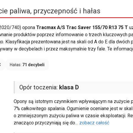
ie paliwa, przyczepność i hałas
 2020/740) opona
Tracmax A/S Trac Saver 155/70 R13 75 T
uz
ównanie produktów poprzez informowanie o trzech kluczowych pa
o. Klasyfikacja prezentowana jest na skali od A do E dla dwóch
ywany w decybelach i przez maksymalnie trzy fale. Te informacj
C
Hałas:
71 decybeli
Opór toczenia:
klasa D
Opony są istotnym czynnikiem wpływającym na zużycie
7% całkowitego spalania. Ogumienie oceniane jest w skali
o zmniejszonym zużyciu paliwa w czasie eksploatacji. Red
znacząco przyczyniają się do
...
zobacz całość