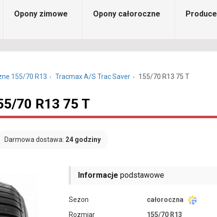
Opony zimowe
Opony całoroczne
Produce
zne 155/70 R13
Tracmax A/S Trac Saver
155/70 R13 75 T
55/70 R13 75 T
Darmowa dostawa:
24 godziny
Informacje
podstawowe
Sezon
całoroczna
Rozmiar
155/70 R13