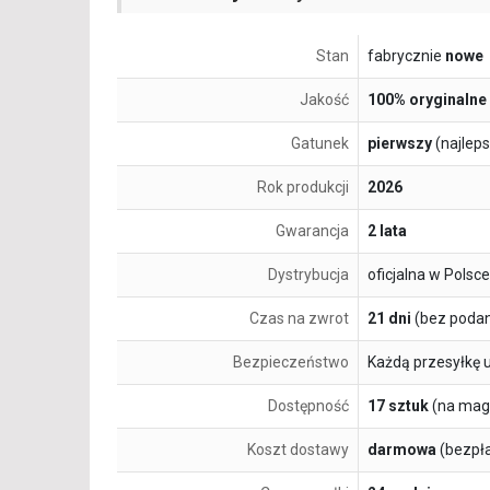
Stan
fabrycznie
nowe
Jakość
100% oryginalne
Gatunek
pierwszy
(najlep
Rok produkcji
2026
Gwarancja
2 lata
Dystrybucja
oficjalna w Polsce
Czas na zwrot
21 dni
(bez podan
Bezpieczeństwo
Każdą przesyłkę 
Dostępność
17 sztuk
(na mag
Koszt dostawy
darmowa
(bezpł