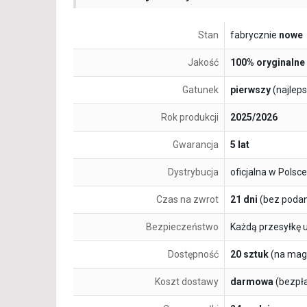
Stan
fabrycznie
nowe
Jakość
100% oryginalne
Gatunek
pierwszy
(najlep
Rok produkcji
2025/2026
Gwarancja
5 lat
Dystrybucja
oficjalna w Polsce
Czas na zwrot
21 dni
(bez podan
Bezpieczeństwo
Każdą przesyłkę 
Dostępność
20 sztuk
(na mag
Koszt dostawy
darmowa
(bezpł