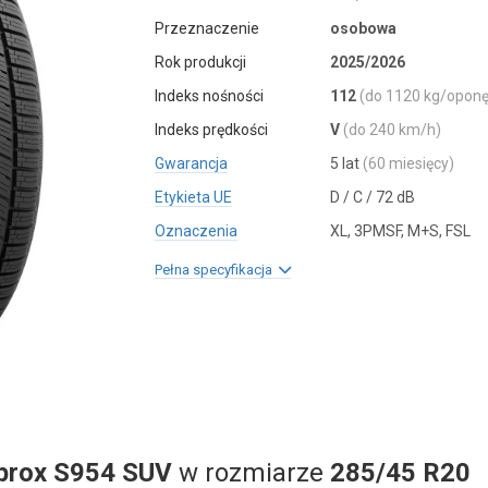
Przeznaczenie
osobowa
Rok produkcji
2025/2026
Indeks nośności
112
(do 1120 kg/oponę
Indeks prędkości
V
(do 240 km/h)
Gwarancja
5 lat
(60 miesięcy)
Etykieta UE
D / C / 72 dB
Oznaczenia
XL, 3PMSF, M+S, FSL
Pełna specyfikacja
prox S954 SUV
w rozmiarze
285/45 R20