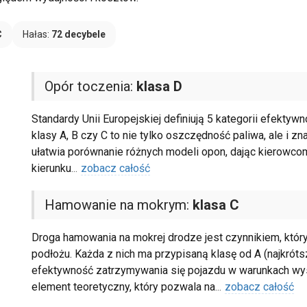
C
Hałas:
72 decybele
Opór toczenia:
klasa D
Standardy Unii Europejskiej definiują 5 kategorii efektyw
klasy A, B czy C to nie tylko oszczędność paliwa, ale i zn
ułatwia porównanie różnych modeli opon, dając kierow
kierunku
...
zobacz całość
Hamowanie na mokrym:
klasa C
Droga hamowania na mokrej drodze jest czynnikiem, któr
podłożu. Każda z nich ma przypisaną klasę od A (najkróts
efektywność zatrzymywania się pojazdu w warunkach wyso
element teoretyczny, który pozwala na
...
zobacz całość