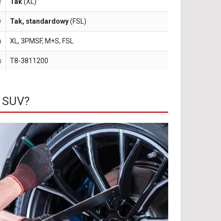
e
Tak
(XL)
y
Tak, standardowy
(FSL)
a
XL, 3PMSF, M+S, FSL
u
T8-3811200
 SUV?