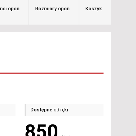
nci opon
Rozmiary opon
Koszyk
Dostępne
od ręki
850