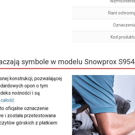
Wzmocnieni
Rant ochronn
Oznaczeni
Kod produkt
aczają symbole w modelu Snowprox S954
nej konstrukcji, pozwalającej
ndardowych opon o tym
deks nośności i są
 całość
to oficjalne oznaczenie
e i została przetestowana
zczytów górskich z płatkiem