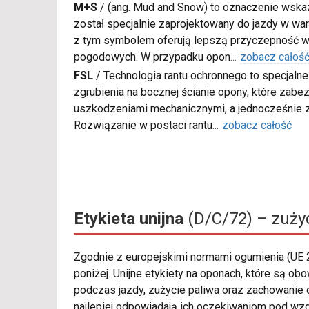
M+S
/
(ang. Mud and Snow) to oznaczenie wskaz
został specjalnie zaprojektowany do jazdy w war
z tym symbolem oferują lepszą przyczepność w
pogodowych. W przypadku opon
...
zobacz całoś
FSL
/
Technologia rantu ochronnego to specjaln
zgrubienia na bocznej ścianie opony, które zabe
uszkodzeniami mechanicznymi, a jednocześnie 
Rozwiązanie w postaci rantu
...
zobacz całość
Etykieta unijna
(D/C/72) – zużyc
Zgodnie z europejskimi normami ogumienia (UE
poniżej. Unijne etykiety na oponach, które są ob
podczas jazdy, zużycie paliwa oraz zachowanie o
najlepiej odpowiadają ich oczekiwaniom pod wz