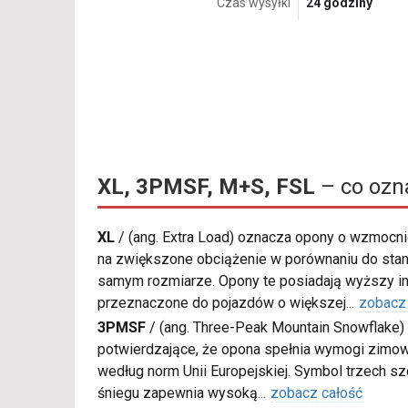
Czas wysyłki
24 godziny
XL, 3PMSF, M+S, FSL
– co ozn
XL
/
(ang. Extra Load) oznacza opony o wzmocnio
na zwiększone obciążenie w porównaniu do sta
samym rozmiarze. Opony te posiadają wyższy in
przeznaczone do pojazdów o większej
...
zobacz
3PMSF
/
(ang. Three-Peak Mountain Snowflake) 
potwierdzające, że opona spełnia wymogi zimow
według norm Unii Europejskiej. Symbol trzech s
śniegu zapewnia wysoką
...
zobacz całość