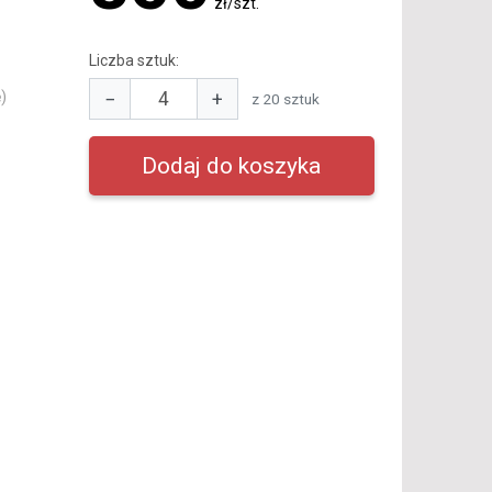
zł/szt.
Liczba sztuk:
−
+
)
z 20 sztuk