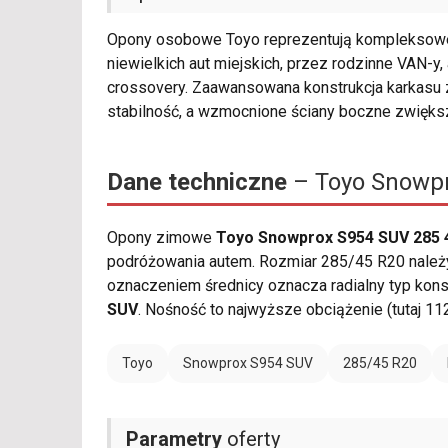
Opony osobowe Toyo reprezentują kompleksowe 
niewielkich aut miejskich, przez rodzinne VAN-y
crossovery. Zaawansowana konstrukcja karkas
stabilność, a wzmocnione ściany boczne zwięks
Dane techniczne
– Toyo Snowpr
Opony zimowe
Toyo Snowprox S954 SUV 285 
podróżowania autem. Rozmiar 285/45 R20 należy c
oznaczeniem średnicy oznacza radialny typ konst
SUV
. Nośność to najwyższe obciążenie (tutaj 1
Toyo
Snowprox S954 SUV
285/45 R20
Parametry
oferty