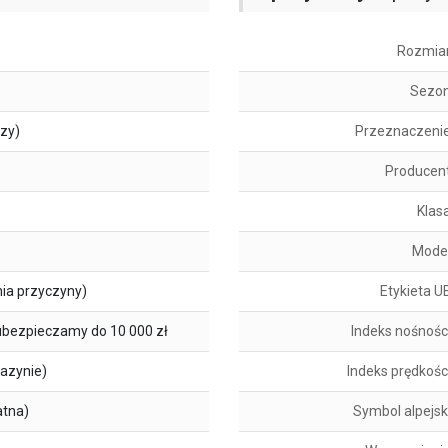
Rozmia
Sezo
szy)
Przeznaczeni
Producen
Klas
Mode
ia przyczyny)
Etykieta U
ubezpieczamy do 10 000 zł
Indeks nośnośc
azynie)
Indeks prędkośc
atna)
Symbol alpejsk