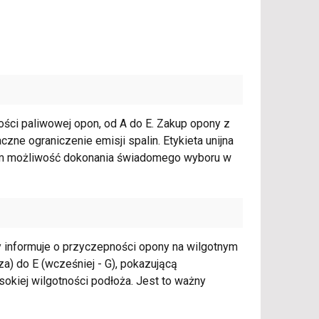
ności paliwowej opon, od A do E. Zakup opony z
aczne ograniczenie emisji spalin. Etykieta unijna
com możliwość dokonania świadomego wyboru w
y informuje o przyczepności opony na wilgotnym
za) do E (wcześniej - G), pokazującą
kiej wilgotności podłoża. Jest to ważny