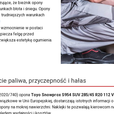
ujące, że bieżnik opony
unkach błota i śniegu. Opony
 trudniejszych warunkach
ć
e wzmocnienie w postaci
zpiecza felgę przed
zwiększa estetykę ogumienia.
ie paliwa, przyczepność i hałas
 2020/740) opona
Toyo Snowprox S954 SUV 285/45 R20 112 V
owiązkowe w Unii Europejskiej, dostarczają istotnych informacji
pony na mokrej nawierzchni. Naklejki te pozwalają kierowcom na
ględem wydajności i kosztów.