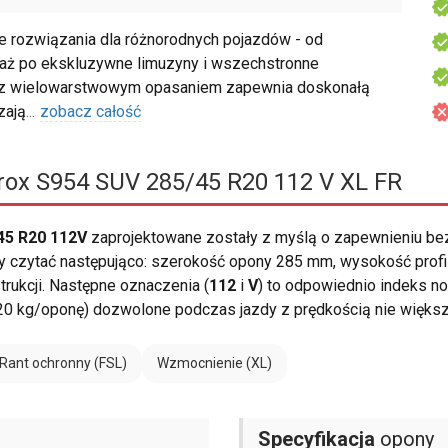
rozwiązania dla różnorodnych pojazdów - od
, aż po ekskluzywne limuzyny i wszechstronne
u z wielowarstwowym opasaniem zapewnia doskonałą
zają
...
zobacz całość
ox S954 SUV 285/45 R20 112 V XL FR
45 R20 112V
zaprojektowane zostały z myślą o zapewnieniu b
zytać następująco: szerokość opony 285 mm, wysokość profilu 4
rukcji. Następne oznaczenia (
112
i
V
) to odpowiednio indeks no
120 kg/oponę) dozwolone podczas jazdy z prędkością nie większ
Rant ochronny (FSL)
Wzmocnienie (XL)
Specyfikacja
opony