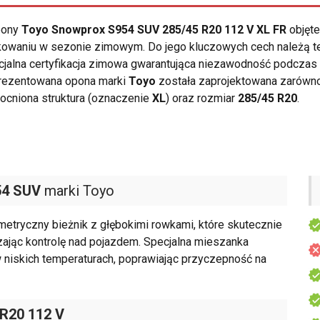
opony
Toyo Snowprox S954 SUV 285/45 R20 112 V XL FR
objęte
kowaniu w sezonie zimowym. Do jego kluczowych cech należą 
ficjalna certyfikacja zimowa gwarantująca niezawodność podcz
Prezentowana opona marki
Toyo
została zaprojektowana zarówno
ocniona struktura (oznaczenie
XL
) oraz rozmiar
285/45 R20
.
54 SUV
marki Toyo
tryczny bieżnik z głębokimi rowkami, które skutecznie
ając kontrolę nad pojazdem. Specjalna mieszanka
niskich temperaturach, poprawiając przyczepność na
 R20 112 V