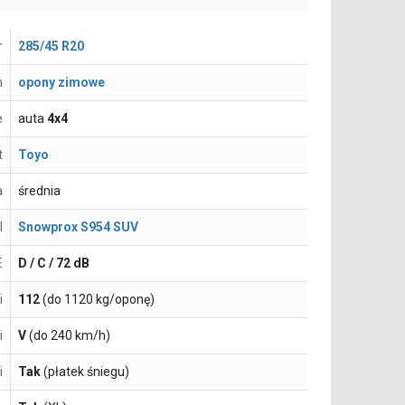
r
285/45 R20
n
opony zimowe
e
auta
4x4
t
Toyo
a
średnia
l
Snowprox S954 SUV
E
D / C / 72 dB
i
112
(do 1120 kg/oponę)
i
V
(do 240 km/h)
i
Tak
(płatek śniegu)