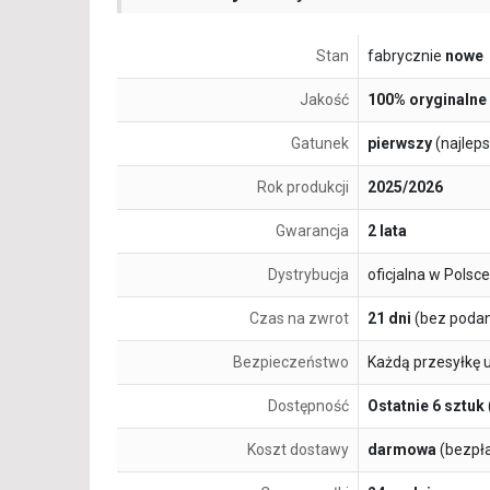
Stan
fabrycznie
nowe
Jakość
100% oryginalne
Gatunek
pierwszy
(najlep
Rok produkcji
2025/2026
Gwarancja
2 lata
Dystrybucja
oficjalna w Polsce
Czas na zwrot
21 dni
(bez podan
Bezpieczeństwo
Każdą przesyłkę 
Dostępność
Ostatnie 6 sztuk
Koszt dostawy
darmowa
(bezpł