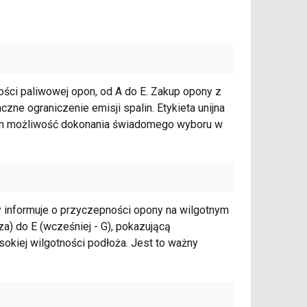
ności paliwowej opon, od A do E. Zakup opony z
aczne ograniczenie emisji spalin. Etykieta unijna
com możliwość dokonania świadomego wyboru w
y informuje o przyczepności opony na wilgotnym
za) do E (wcześniej - G), pokazującą
kiej wilgotności podłoża. Jest to ważny