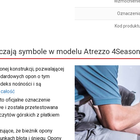
Wzmocnieni
Oznaczeni
Kod produkt
czają symbole w modelu Atrezzo 4Season
nej konstrukcji, pozwalającej
ndardowych opon o tym
deks nośności i są
 całość
to oficjalne oznaczenie
e i została przetestowana
zczytów górskich z płatkiem
ujące, że bieżnik opony
unkach błota i śniegu. Opony