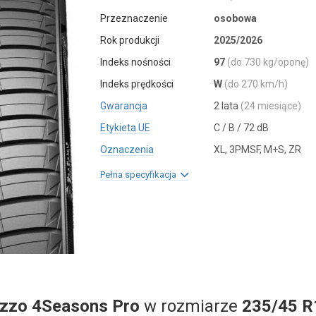
Przeznaczenie
osobowa
Rok produkcji
2025/2026
Indeks nośności
97
(do 730 kg/oponę)
Indeks prędkości
W
(do 270 km/h)
Gwarancja
2 lata
(24 miesiące)
Etykieta UE
C / B / 72 dB
Oznaczenia
XL, 3PMSF, M+S, ZR
Pełna specyfikacja
ezzo 4Seasons Pro
w rozmiarze
235/45 R