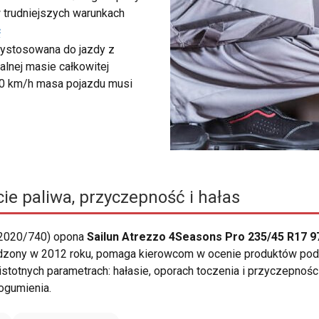
 trudniejszych warunkach
ć
zystosowana do jazdy z
lnej masie całkowitej
40 km/h masa pojazdu musi
ie paliwa, przyczepność i hałas
 2020/740) opona
Sailun Atrezzo 4Seasons Pro 235/45 R17 9
adzony w 2012 roku, pomaga kierowcom w ocenie produktów pod
 istotnych parametrach: hałasie, oporach toczenia i przyczepnośc
gumienia.