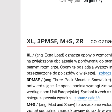
Czas wysyłki
24 godziny
XL, 3PMSF, M+S, ZR
– co ozna
XL
/
(ang. Extra Load) oznacza opony o wzmocnio
na zwiększone obciążenie w porównaniu do sta
samym rozmiarze. Opony te posiadają wyższy in
przeznaczone do pojazdów o większej
...
zobacz
3PMSF
/
(ang. Three-Peak Mountain Snowflake) 
potwierdzające, że opona spełnia wymogi zimow
według norm Unii Europejskiej. Symbol trzech s
śniegu zapewnia wysoką
...
zobacz całość
M+S
/
(ang. Mud and Snow) to oznaczenie wskaz
został specjalnie zaprojektowany do jazdy w war