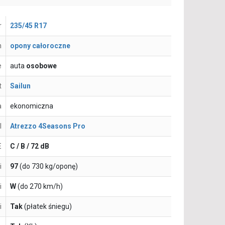
r
235/45 R17
n
opony całoroczne
e
auta
osobowe
t
Sailun
a
ekonomiczna
l
Atrezzo 4Seasons Pro
E
C / B / 72 dB
i
97
(do 730 kg/oponę)
i
W
(do 270 km/h)
i
Tak
(płatek śniegu)