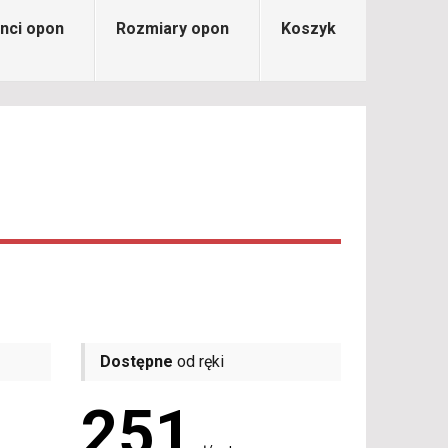
nci opon
Rozmiary opon
Koszyk
Dostępne
od ręki
251