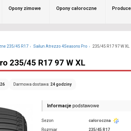
Opony zimowe
Opony całoroczne
Produce
zne 235/45 R17
Sailun Atrezzo 4Seasons Pro
235/45 R17 97 W XL
Pro 235/45 R17 97 W XL
026
Darmowa dostawa:
24 godziny
Informacje
podstawowe
Sezon
całoroczna
Rozmiar
235/45 R17