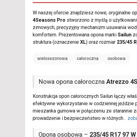
W naszej ofercie znajdziesz nowe, oryginalne 
4Seasons Pro
stworzono z myślą o użytkowaniu 
zimowych, precyzyjny mechanizm usuwania wody 
komfortem. Prezentowana opona marki
Sailun
zo
struktura (oznaczenie
XL
) oraz rozmiar
235/45 
wielosezonowa
całoroczna
osobowa
Nowa opona całoroczna
Atrezzo 4
Konstrukcja opon całorocznych Sailun łączy właś
efektywne wykorzystanie w codziennej jeździe p
mieszanka gumowa w połączeniu ze starannie z
prowadzenie i bezpieczeństwo w różnych
...
zob
Opona osobowa –
235/45 R17 97 W