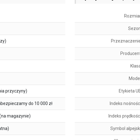
Rozmia
Sezo
szy)
Przeznaczeni
Producen
Klas
Mode
ia przyczyny)
Etykieta U
ubezpieczamy do 10 000 zł
Indeks nośnośc
(na magazynie)
Indeks prędkośc
atna)
Symbol alpejsk