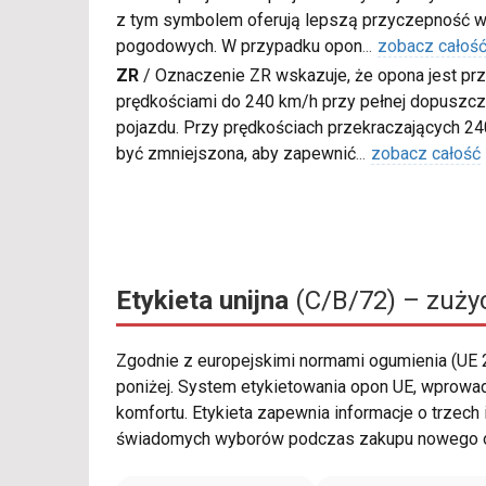
z tym symbolem oferują lepszą przyczepność w
pogodowych. W przypadku opon
...
zobacz całoś
ZR
/
Oznaczenie ZR wskazuje, że opona jest pr
prędkościami do 240 km/h przy pełnej dopuszcza
pojazdu. Przy prędkościach przekraczających 2
być zmniejszona, aby zapewnić
...
zobacz całość
Etykieta unijna
(C/B/72) – zużyc
Zgodnie z europejskimi normami ogumienia (UE
poniżej. System etykietowania opon UE, wprow
komfortu. Etykieta zapewnia informacje o trzech
świadomych wyborów podczas zakupu nowego o