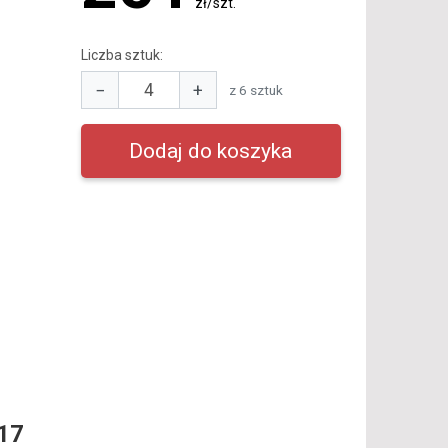
zł/szt.
Liczba sztuk:
−
+
z 6 sztuk
17