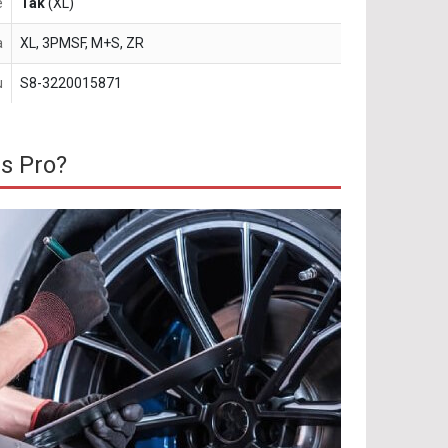
e
Tak
(XL)
a
XL, 3PMSF, M+S, ZR
u
S8-3220015871
s Pro?