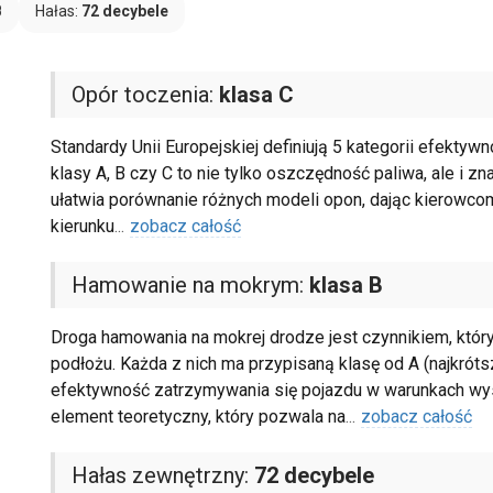
B
Hałas:
72 decybele
Opór toczenia:
klasa C
Standardy Unii Europejskiej definiują 5 kategorii efektyw
klasy A, B czy C to nie tylko oszczędność paliwa, ale i zn
ułatwia porównanie różnych modeli opon, dając kierow
kierunku
...
zobacz całość
Hamowanie na mokrym:
klasa B
Droga hamowania na mokrej drodze jest czynnikiem, któr
podłożu. Każda z nich ma przypisaną klasę od A (najkróts
efektywność zatrzymywania się pojazdu w warunkach wyso
element teoretyczny, który pozwala na
...
zobacz całość
Hałas zewnętrzny:
72 decybele