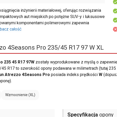
ągnięcia inżynierii materiałowej, oferując rozwiązania
mpaktowych aut miejskich po potężne SUV-y i luksusowe
sowanymi komponentami polimerowymi zapewnia
bacz całość
zzo 4Seasons Pro 235/45 R17 97 W XL
ro 235 45 R17 97W
zostały wyprodukowane z myślą o zapewnie
45 R17 to szerokość opony podawana w milimetrach (tutaj 235 m
lun Atrezzo 4Seasons Pro
posiada indeks prędkości
W
(dopusz
oponę).
Wzmocnienie (XL)
Specyfikacja
opony