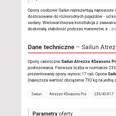
Opony osobowe Sailun reprezentują najnowsze osi
dostosowane do różnorodnych pojazdów - od ko
sedany. Wielowarstwowa konstrukcja z zaawan
doskonałą stabilność podczas manewrów, a
...
zo
Dane techniczne
– Sailun Atre
Opony całoroczne
Sailun Atrezzo 4Seasons P
podróżowania. Pierwsza liczba w rozmiarze 235/
prezentowanej opony wynosi 17 cali. Opona
Sai
(najwyższa wartość obciążenia 730 kg na jedną 
Sailun
Atrezzo 4Seasons Pro
235/45 R17
Parametry
oferty