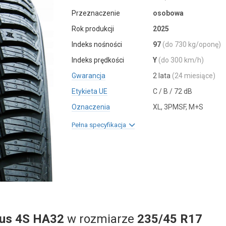
Przeznaczenie
osobowa
Rok produkcji
2025
Indeks nośności
97
(do 730 kg/oponę)
Indeks prędkości
Y
(do 300 km/h)
Gwarancja
2 lata
(24 miesiące)
Etykieta UE
C / B / 72 dB
Oznaczenia
XL, 3PMSF, M+S
Pełna specyfikacja
lus 4S HA32
w rozmiarze
235/45 R17