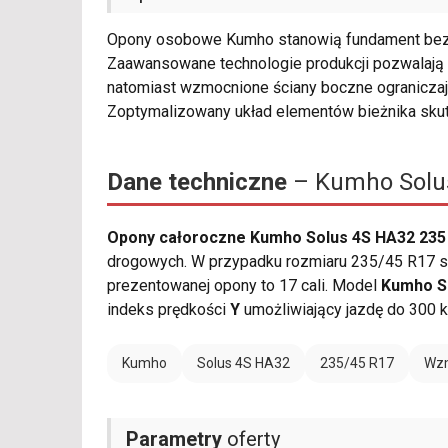
Opony osobowe Kumho stanowią fundament bezp
Zaawansowane technologie produkcji pozwalają 
natomiast wzmocnione ściany boczne ograniczaj
Zoptymalizowany układ elementów bieżnika sku
Dane techniczne
– Kumho Solus
Opony całoroczne Kumho Solus 4S HA32 235
drogowych. W przypadku rozmiaru 235/45 R17 sz
prezentowanej opony to 17 cali. Model
Kumho S
indeks prędkości
Y
umożliwiający jazdę do 300 
Kumho
Solus 4S HA32
235/45 R17
Wzm
Parametry
oferty