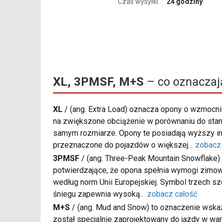
Czas wysyłki
24 godziny
XL, 3PMSF, M+S
– co oznaczaj
XL
/
(ang. Extra Load) oznacza opony o wzmocnio
na zwiększone obciążenie w porównaniu do sta
samym rozmiarze. Opony te posiadają wyższy in
przeznaczone do pojazdów o większej
...
zobacz
3PMSF
/
(ang. Three-Peak Mountain Snowflake) 
potwierdzające, że opona spełnia wymogi zimow
według norm Unii Europejskiej. Symbol trzech s
śniegu zapewnia wysoką
...
zobacz całość
M+S
/
(ang. Mud and Snow) to oznaczenie wskaz
został specjalnie zaprojektowany do jazdy w war