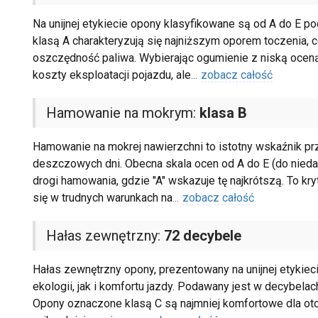
Na unijnej etykiecie opony klasyfikowane są od A do E 
klasą A charakteryzują się najniższym oporem toczenia
oszczędność paliwa. Wybierając ogumienie z niską oceną
koszty eksploatacji pojazdu, ale
...
zobacz całość
Hamowanie na mokrym:
klasa B
Hamowanie na mokrej nawierzchni to istotny wskaźnik p
deszczowych dni. Obecna skala ocen od A do E (do niedaw
drogi hamowania, gdzie "A" wskazuje tę najkrótszą. To k
się w trudnych warunkach na
...
zobacz całość
Hałas zewnętrzny:
72 decybele
Hałas zewnętrzny opony, prezentowany na unijnej etykiec
ekologii, jak i komfortu jazdy. Podawany jest w decybelach
Opony oznaczone klasą C są najmniej komfortowe dla otocz