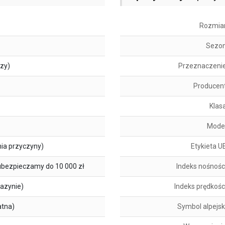
Rozmia
Sezo
szy)
Przeznaczeni
Producen
Klas
Mode
ia przyczyny)
Etykieta U
ubezpieczamy do 10 000 zł
Indeks nośnośc
azynie)
Indeks prędkośc
atna)
Symbol alpejsk