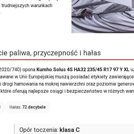
 trudniejszych warunkach
ć
ie paliwa, przyczepność i hałas
 2020/740) opona
Kumho Solus 4S HA32 235/45 R17 97 Y XL
u
wane w Unii Europejskiej muszą posiadać etykiety zawierające 
ości drogi hamowania na mokrej nawierzchni oraz poziomie gener
które oferują najlepsze osiągi i bezpieczeństwo w różnych wa
B
Hałas:
72 decybele
Opór toczenia:
klasa C