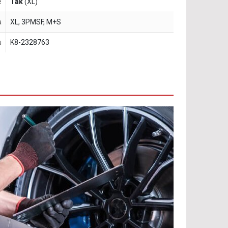
e
Tak
(XL)
a
XL, 3PMSF, M+S
u
K8-2328763