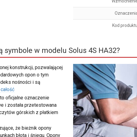
Wzmocnieni
Oznaczeni
Kod produkt
ą symbole w modelu Solus 4S HA32?
nej konstrukcji, pozwalającej
ndardowych opon o tym
deks nośności i są
 całość
to oficjalne oznaczenie
e i została przetestowana
zczytów górskich z płatkiem
ujące, że bieżnik opony
unkach błota i śniegu. Opony