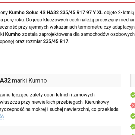
opony
Kumho Solus 4S HA32 235/45 R17 97 Y XL
objęte 2-letni
a porę roku. Do jego kluczowych cech należą precyzyjny mecha
czność przy ujemnych wskazaniach termometru czy adaptacyjna 
rki
Kumho
została zaprojektowana dla samochodów osobowych. 
 oponę) oraz rozmiar
235/45 R17
.
HA32
marki Kumho
nie łączące zalety opon letnich i zimowych.
zwłaszcza przy niewielkich przebiegach. Kierunkowy
zyczepność na mokrej i suchej nawierzchni, co przekłada
ść