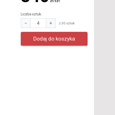
zł/szt.
Liczba sztuk:
−
+
z 30 sztuk