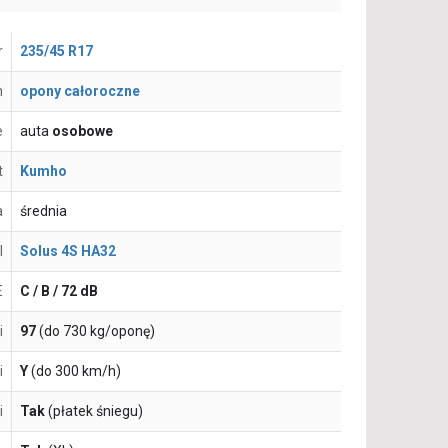
r
235/45 R17
n
opony całoroczne
e
auta
osobowe
t
Kumho
a
średnia
l
Solus 4S HA32
E
C / B / 72 dB
i
97
(do 730 kg/oponę)
i
Y
(do 300 km/h)
i
Tak
(płatek śniegu)