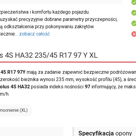
ieczeństwa i komfortu każdego pojazdu.
uzyskać precyzyjnie dobrane parametry przyczepności,
ą odkształcenia przy pokonywaniu zakrętów.
tecznie
...
zobacz całość
 4S HA32 235/45 R17 97 Y XL
 45 R17 97Y
mają za zadanie zapewnić bezpieczne podróżowani
erokość bieżnika wynosi 235 mm, wysokość profilu (45), a śre
olus 4S HA32
posiada indeks nośności
97
informujący, że maks
km/h.
ocnienie (XL)
Specyfikacja
opony