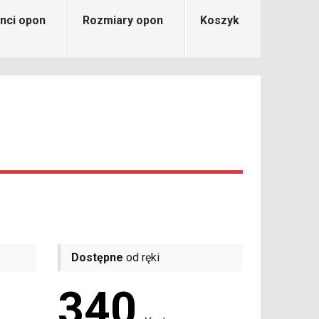
nci opon
Rozmiary opon
Koszyk
Dostępne
od ręki
340