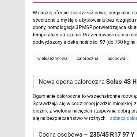
W naszej ofercie znajdziesz nowe, oryginalne 
stworzono z myślą o użytkowaniu bez względu n
opony, homologacja 3PMSF potwierdzająca skute
temperatury otoczenia. Prezentowana opona ma
podwyższony indeks nośności
97
(do 730 kg na
wielosezonowa
całoroczna
osobowa
Nowa opona całoroczna
Solus 4S 
Ogumienie całoroczne to wszechstronne rozwiąza
Sprawdzają się w codziennej jeździe miejskiej, 
bieżnik z wieloma nacięciami zapewnia dobrą pr
się na bezpieczeństwo w różnych
...
zobacz cało
Opona osobowa –
235/45 R17 97 Y