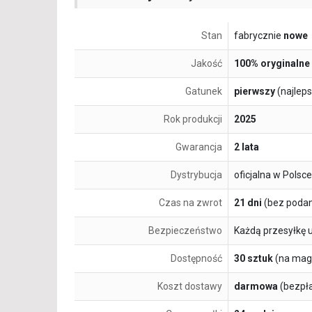
Stan
fabrycznie
nowe
Jakość
100% oryginalne
Gatunek
pierwszy
(najlep
Rok produkcji
2025
Gwarancja
2 lata
Dystrybucja
oficjalna w Polsce
Czas na zwrot
21 dni
(bez podan
Bezpieczeństwo
Każdą przesyłkę 
Dostępność
30 sztuk
(na mag
Koszt dostawy
darmowa
(bezpł