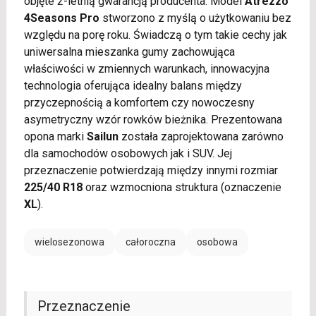
objęte 2-letnią gwarancją producenta. Model
Atrezzo
4Seasons Pro
stworzono z myślą o użytkowaniu bez
względu na porę roku. Świadczą o tym takie cechy jak
uniwersalna mieszanka gumy zachowująca
właściwości w zmiennych warunkach, innowacyjna
technologia oferująca idealny balans między
przyczepnością a komfortem czy nowoczesny
asymetryczny wzór rowków bieżnika. Prezentowana
opona marki
Sailun
została zaprojektowana zarówno
dla samochodów osobowych jak i SUV. Jej
przeznaczenie potwierdzają między innymi rozmiar
225/40 R18
oraz wzmocniona struktura (oznaczenie
XL
).
wielosezonowa
całoroczna
osobowa
Przeznaczenie