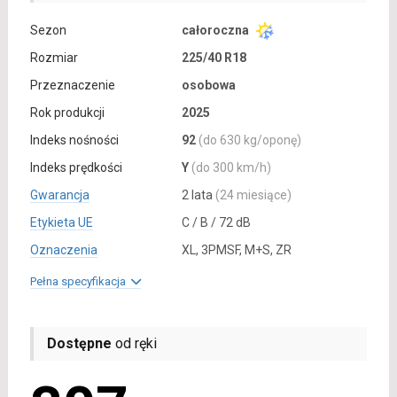
Sezon
całoroczna
Rozmiar
225/40 R18
Przeznaczenie
osobowa
Rok produkcji
2025
Indeks nośności
92
(do 630 kg/oponę)
Indeks prędkości
Y
(do 300 km/h)
Gwarancja
2 lata
(24 miesiące)
Etykieta UE
C / B / 72 dB
Oznaczenia
XL, 3PMSF, M+S, ZR
Pełna specyfikacja
Dostępne
od ręki