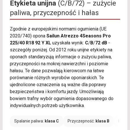
Etykieta unijna
(C/B/72) – zużycie
paliwa, przyczepność i hałas
Zgodnie z europejskimi normami ogumienia (UE
2020/740) opona
Sailun Atrezzo 4Seasons Pro
225/40 R18 92 Y XL
uzyskała wynik:
C
/
B
/
72 dB
-
szczegóły poniżej. Od 2012 roku unijne etykiety na
oponach standaryzują informacje o zużyciu paliwa,
przyczepności na mokrej nawierzchni i poziomie
hałasu. Te dane pozwalają kierowcom na łatwe
porównanie różnych wyrobów oponiarskich. Te
ujednolicone oznaczenia są ważne dla poprawy
bezpieczeństwa i komfortu jazdy. Umożliwiają
bowiem trafny wybór ogumienia dopasowanego do
indywidualnych potrzeb użytkownika.
Spalanie paliwa:
klasa C
Przyczepność:
klasa B
Hałas