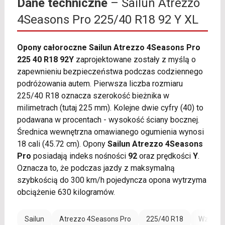
Dane techniczne
– Sailun Atrezzo
4Seasons Pro 225/40 R18 92 Y XL
Opony całoroczne Sailun Atrezzo 4Seasons Pro
225 40 R18 92Y
zaprojektowane zostały z myślą o
zapewnieniu bezpieczeństwa podczas codziennego
podróżowania autem. Pierwsza liczba rozmiaru
225/40 R18 oznacza szerokość bieżnika w
milimetrach (tutaj 225 mm). Kolejne dwie cyfry (40) to
podawana w procentach - wysokość ściany bocznej.
Średnica wewnętrzna omawianego ogumienia wynosi
18 cali (45.72 cm). Opony
Sailun Atrezzo 4Seasons
Pro
posiadają indeks nośności
92
oraz prędkości
Y
.
Oznacza to, że podczas jazdy z maksymalną
szybkością do 300 km/h pojedyncza opona wytrzyma
obciążenie 630 kilogramów.
Sailun
Atrezzo 4Seasons Pro
225/40 R18
Wzmocni