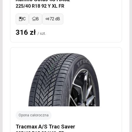
225/40 R18 92 Y XL FR
C
B
72 dB
316 zł
/ szt.
Opona całoroczna
Tracmax A/S Trac Saver