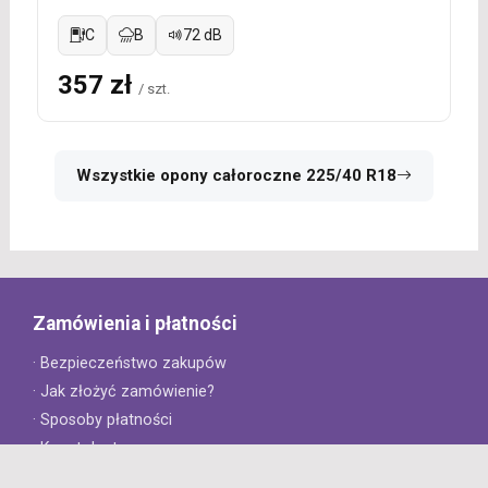
C
B
72 dB
357 zł
/ szt.
Wszystkie opony całoroczne 225/40 R18
Zamówienia i płatności
· Bezpieczeństwo zakupów
· Jak złożyć zamówienie?
· Sposoby płatności
· Koszt dostawy
· Czas dostawy