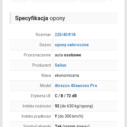
Specyfikacja
opony
Rozmiar
225/40 R18
Sezon
opony całoroczne
Przeznaczenie
auta
osobowe
Producent
Sailun
Klasa
ekonomiczna
Model
Atrezzo 4Seasons Pro
Etykieta UE
C / B / 72 dB
Indeks nośności
92
(do 630 kg/oponę)
Indeks prędkości
Y
(do 300 km/h)
Symbol alpejski
Tak
(płatek śniegu)