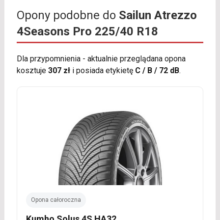
Opony podobne do
Sailun Atrezzo
4Seasons Pro 225/40 R18
Dla przypomnienia - aktualnie przeglądana opona
kosztuje
307 zł
i posiada etykietę
C / B / 72 dB
.
Opona całoroczna
Kumho Solus 4S HA32