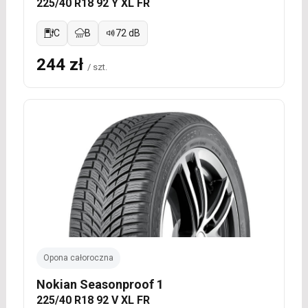
225/40 R18 92 Y XL FR
C
B
72 dB
244 zł
/ szt.
Opona całoroczna
Nokian Seasonproof 1
225/40 R18 92 V XL FR