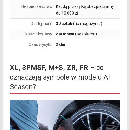
Bezpieczeństwo
Każdą przesyłkę ubezpieczamy
do 10 000 zł
Dostępność
30 sztuk
(na magazynie)
Koszt dostawy
darmowa
(bezpłatna)
Czas wysyłki
2 dni
XL, 3PMSF, M+S, ZR, FR
– co
oznaczają symbole w modelu All
Season?