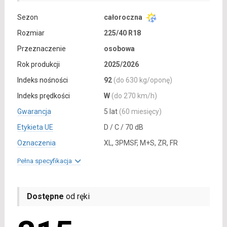
Sezon
całoroczna
Rozmiar
225/40 R18
Przeznaczenie
osobowa
Rok produkcji
2025/2026
Indeks nośności
92
(do 630 kg/oponę)
Indeks prędkości
W
(do 270 km/h)
Gwarancja
5 lat
(60 miesięcy)
Etykieta UE
D / C / 70 dB
Oznaczenia
XL, 3PMSF, M+S, ZR, FR
Pełna specyfikacja
Dostępne
od ręki