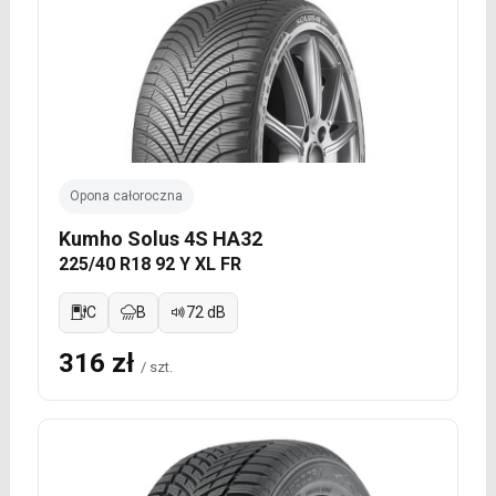
Opona całoroczna
Kumho Solus 4S HA32
225/40 R18 92 Y XL FR
C
B
72 dB
316 zł
/ szt.