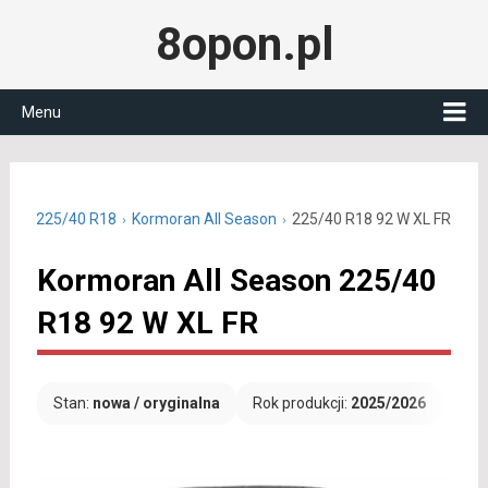
8opon.pl
Menu
oczne 225/40 R18
Kormoran All Season
225/40 R18 92 W XL FR
Kormoran All Season 225/40
R18 92 W XL FR
Stan:
nowa / oryginalna
Rok produkcji:
2025/2026
Dar