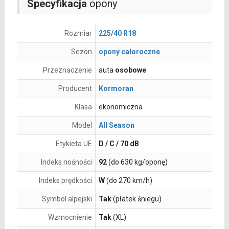
Specyfikacja
opony
Rozmiar
225/40 R18
Sezon
opony całoroczne
Przeznaczenie
auta
osobowe
Producent
Kormoran
Klasa
ekonomiczna
Model
All Season
Etykieta UE
D / C / 70 dB
Indeks nośności
92
(do 630 kg/oponę)
Indeks prędkości
W
(do 270 km/h)
Symbol alpejski
Tak
(płatek śniegu)
Wzmocnienie
Tak
(XL)