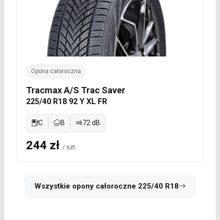
Opona całoroczna
Tracmax A/S Trac Saver
225/40 R18 92 Y XL FR
C
B
72 dB
244 zł
/ szt.
Wszystkie opony całoroczne 225/40 R18