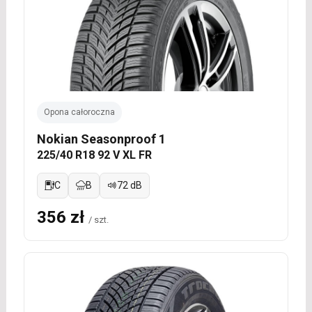
Opona całoroczna
Nokian Seasonproof 1
225/40 R18 92 V XL FR
C
B
72 dB
356 zł
/ szt.