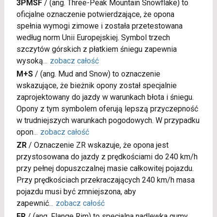
3PMSF
/
(ang. Three-Peak Mountain Snowflake) to
oficjalne oznaczenie potwierdzające, że opona
spełnia wymogi zimowe i została przetestowana
według norm Unii Europejskiej. Symbol trzech
szczytów górskich z płatkiem śniegu zapewnia
wysoką
...
zobacz całość
M+S
/
(ang. Mud and Snow) to oznaczenie
wskazujące, że bieżnik opony został specjalnie
zaprojektowany do jazdy w warunkach błota i śniegu.
Opony z tym symbolem oferują lepszą przyczepność
w trudniejszych warunkach pogodowych. W przypadku
opon
...
zobacz całość
ZR
/
Oznaczenie ZR wskazuje, że opona jest
przystosowana do jazdy z prędkościami do 240 km/h
przy pełnej dopuszczalnej masie całkowitej pojazdu.
Przy prędkościach przekraczających 240 km/h masa
pojazdu musi być zmniejszona, aby
zapewnić
...
zobacz całość
FR
/
(ang. Flange Rim) to specjalna nadlewka gumy