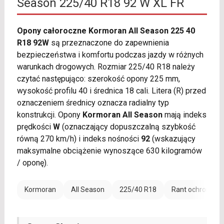
Season 225/40 R18 92 W XL FR
Opony całoroczne Kormoran All Season 225 40
R18 92W
są przeznaczone do zapewnienia
bezpieczeństwa i komfortu podczas jazdy w różnych
warunkach drogowych. Rozmiar 225/40 R18 należy
czytać następująco: szerokość opony 225 mm,
wysokość profilu 40 i średnica 18 cali. Litera (R) przed
oznaczeniem średnicy oznacza radialny typ
konstrukcji. Opony
Kormoran All Season
mają indeks
prędkości
W
(oznaczający dopuszczalną szybkość
równą 270 km/h) i indeks nośności
92
(wskazujący
maksymalne obciążenie wynoszące 630 kilogramów
/ oponę).
Kormoran
All Season
225/40 R18
Rant ochronny (