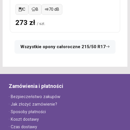
C
B
70 dB
273 zł
/ szt.
Wszystkie opony całoroczne 215/50 R17
Zamówienia i płatności
· Bezpieczeństwo zakupów
· Jak złożyć zamówienie?
· Sposoby płatności
· Koszt dostawy
· Czas dostawy