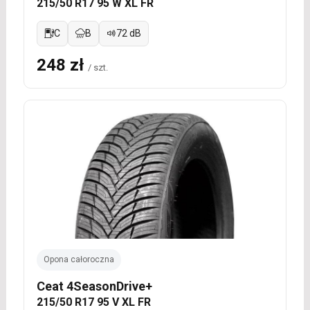
215/50 R17 95 W XL FR
C
B
72 dB
248 zł
/ szt.
Opona całoroczna
Ceat 4SeasonDrive+
215/50 R17 95 V XL FR