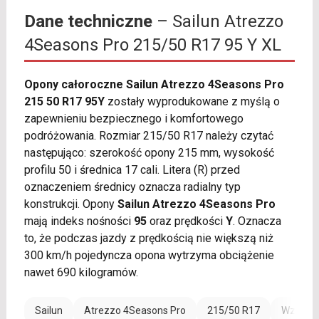
Dane techniczne
– Sailun Atrezzo
4Seasons Pro 215/50 R17 95 Y XL
Opony całoroczne Sailun Atrezzo 4Seasons Pro
215 50 R17 95Y
zostały wyprodukowane z myślą o
zapewnieniu bezpiecznego i komfortowego
podróżowania. Rozmiar 215/50 R17 należy czytać
następująco: szerokość opony 215 mm, wysokość
profilu 50 i średnica 17 cali. Litera (R) przed
oznaczeniem średnicy oznacza radialny typ
konstrukcji. Opony
Sailun Atrezzo 4Seasons Pro
mają indeks nośności
95
oraz prędkości
Y
. Oznacza
to, że podczas jazdy z prędkością nie większą niż
300 km/h pojedyncza opona wytrzyma obciążenie
nawet 690 kilogramów.
Sailun
Atrezzo 4Seasons Pro
215/50 R17
Wzmocni