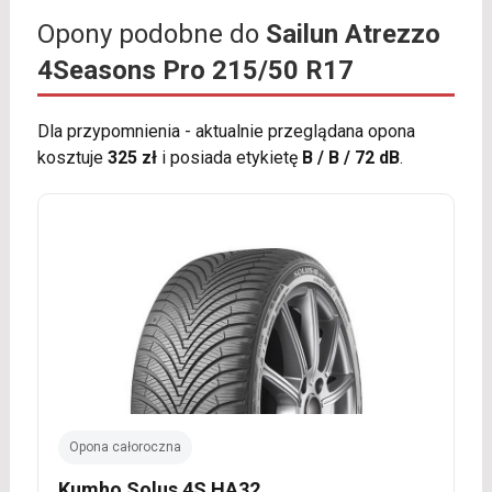
Opony podobne do
Sailun Atrezzo
4Seasons Pro 215/50 R17
Dla przypomnienia - aktualnie przeglądana opona
kosztuje
325 zł
i posiada etykietę
B / B / 72 dB
.
Opona całoroczna
Kumho Solus 4S HA32