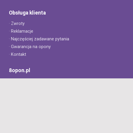
Obsługa klienta
· Zwroty
· Reklamacje
· Najczęściej zadawane pytania
· Gwarancja na opony
· Kontakt
8opon.pl
· O firmie
· Opinie klientów
· Dlaczego warto u nas kupić?
· Polityka prywatności
· Regulamin