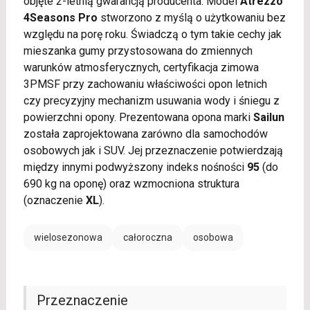
objęte 2-letnią gwarancją producenta. Model
Atrezzo
4Seasons Pro
stworzono z myślą o użytkowaniu bez
względu na porę roku. Świadczą o tym takie cechy jak
mieszanka gumy przystosowana do zmiennych
warunków atmosferycznych, certyfikacja zimowa
3PMSF przy zachowaniu właściwości opon letnich
czy precyzyjny mechanizm usuwania wody i śniegu z
powierzchni opony. Prezentowana opona marki
Sailun
została zaprojektowana zarówno dla samochodów
osobowych jak i SUV. Jej przeznaczenie potwierdzają
między innymi podwyższony indeks nośności
95
(do
690 kg na oponę) oraz wzmocniona struktura
(oznaczenie
XL
).
wielosezonowa
całoroczna
osobowa
Przeznaczenie