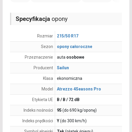
Specyfikacja
opony
Rozmiar
215/50 R17
Sezon
opony całoroczne
Przeznaczenie
auta
osobowe
Producent
Sailun
Klasa
ekonomiczna
Model
Atrezzo 4Seasons Pro
Etykieta UE
B / B / 72 dB
Indeks nośności
95
(do 690 kg/oponę)
Indeks prędkości
Y
(do 300 km/h)
Symbol alpejski
Tak
(płatek śniegu)