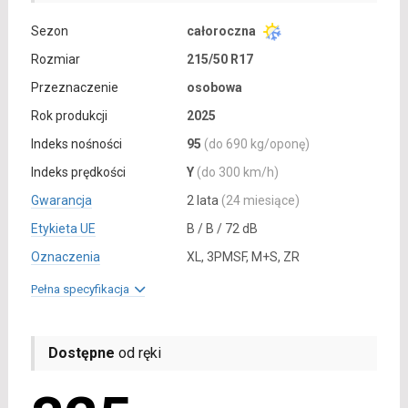
Sezon
całoroczna
Rozmiar
215/50 R17
Przeznaczenie
osobowa
Rok produkcji
2025
Indeks nośności
95
(do 690 kg/oponę)
Indeks prędkości
Y
(do 300 km/h)
Gwarancja
2 lata
(24 miesiące)
Etykieta UE
B / B / 72 dB
Oznaczenia
XL, 3PMSF, M+S, ZR
Pełna specyfikacja
Dostępne
od ręki