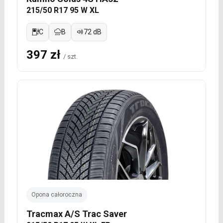
215/50 R17 95 W XL
C
B
72 dB
397 zł
/ szt.
Opona całoroczna
Tracmax A/S Trac Saver