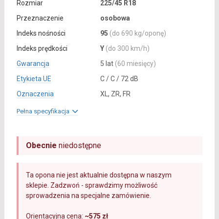
Rozmiar
225/45 R18
Przeznaczenie
osobowa
Indeks nośności
95
(do 690 kg/oponę)
Indeks prędkości
Y
(do 300 km/h)
Gwarancja
5 lat
(60 miesięcy)
Etykieta UE
C / C / 72 dB
Oznaczenia
XL, ZR, FR
Pełna specyfikacja
Obecnie
niedostępne
Ta opona nie jest aktualnie dostępna w naszym
sklepie. Zadzwoń - sprawdzimy możliwość
sprowadzenia na specjalne zamówienie.
Orientacyjna cena:
~575 zł