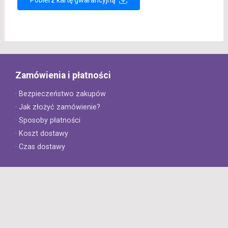
Zamówienia i płatności
· Bezpieczeństwo zakupów
· Jak złożyć zamówienie?
· Sposoby płatności
· Koszt dostawy
· Czas dostawy
Obsługa klienta
· Zwroty
· Reklamacje
· Najczęściej zadawane pytania