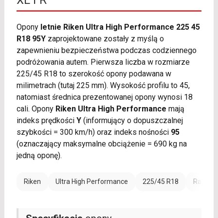
XL FR
Opony
letnie Riken Ultra High Performance 225 45
R18 95Y
zaprojektowane zostały z myślą o
zapewnieniu bezpieczeństwa podczas codziennego
podróżowania autem. Pierwsza liczba w rozmiarze
225/45 R18 to szerokość opony podawana w
milimetrach (tutaj 225 mm). Wysokość profilu to 45,
natomiast średnica prezentowanej opony wynosi 18
cali. Opony
Riken Ultra High Performance
mają
indeks prędkości
Y
(informujący o dopuszczalnej
szybkości = 300 km/h) oraz indeks nośności
95
(oznaczający maksymalne obciążenie = 690 kg na
jedną oponę).
Riken
Ultra High Performance
225/45 R18
Rant oc