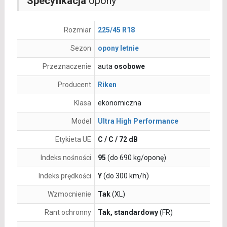
Specyfikacja
opony
Rozmiar
225/45 R18
Sezon
opony letnie
Przeznaczenie
auta
osobowe
Producent
Riken
Klasa
ekonomiczna
Model
Ultra High Performance
Etykieta UE
C / C / 72 dB
Indeks nośności
95
(do 690 kg/oponę)
Indeks prędkości
Y
(do 300 km/h)
Wzmocnienie
Tak
(XL)
Rant ochronny
Tak, standardowy
(FR)