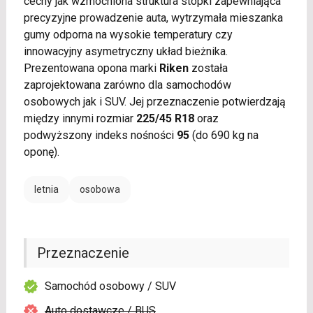
cechy jak wzmocniona struktura stopki zapewniająca
precyzyjne prowadzenie auta, wytrzymała mieszanka
gumy odporna na wysokie temperatury czy
innowacyjny asymetryczny układ bieżnika.
Prezentowana opona marki
Riken
została
zaprojektowana zarówno dla samochodów
osobowych jak i SUV. Jej przeznaczenie potwierdzają
między innymi rozmiar
225/45 R18
oraz
podwyższony indeks nośności
95
(do 690 kg na
oponę).
letnia
osobowa
Przeznaczenie
Samochód osobowy / SUV
Auto dostawcze / BUS