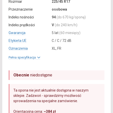
Rozmiar
225/45 R17
Przeznaczenie
osobowa
Indeks nośności
94
(do 670 kg/oponę)
Indeks prędkości
V
(do 240 km/h)
Gwarancja
5 lat
(60 miesięcy)
Etykieta UE
C / C / 72 dB
Oznaczenia
XL, FR
Pełna specyfikacja
Obecnie
niedostępne
Ta opona nie jest aktualnie dostępna w naszym
sklepie. Zadzwoń - sprawdzimy możliwość
sprowadzenia na specjalne zamówienie.
Orientacyjna cena:
~384 zł