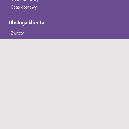
· Czas dostawy
Obsługa klienta
· Zwroty
· Reklamacje
· Najczęściej zadawane pytania
· Gwarancja na opony
· Kontakt
8opon.pl
· O firmie
· Opinie klientów
· Dlaczego warto u nas kupić?
· Polityka prywatności
· Regulamin