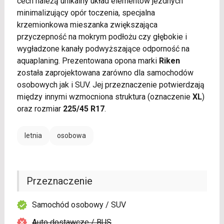
cech należą unikalny układ elementów jezdnych
minimalizujący opór toczenia, specjalna
krzemionkowa mieszanka zwiększająca
przyczepność na mokrym podłożu czy głębokie i
wygładzone kanały podwyższające odporność na
aquaplaning. Prezentowana opona marki
Riken
została zaprojektowana zarówno dla samochodów
osobowych jak i SUV. Jej przeznaczenie potwierdzają
między innymi wzmocniona struktura (oznaczenie
XL
)
oraz rozmiar
225/45 R17
.
letnia
osobowa
Przeznaczenie
Samochód osobowy / SUV
Auto dostawcze / BUS