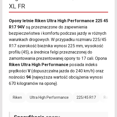
XL FR
Opony letnie Riken Ultra High Performance 225 45
R17 94V
są przeznaczone do zapewnienia
bezpieczeństwa i komfortu podczas jazdy w różnych
warunkach drogowych. W przypadku rozmiaru 225/45
R17 szerokość bieżnika wynosi 225 mm, wysokość
profilu (45), a średnica felgi przeznaczonej do
zamontowania prezentowanej opony to 17 cali. Opona
Riken Ultra High Performance
posiada indeks
prędkości
V
(dopuszczalna jazda do 240 km/h) oraz
nośności
94
(najwyższa wartość obciążenia wynosi
670 kilogramów na oponę).
Riken
Ultra High Performance
225/45 R17
Rant oc