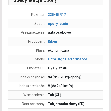
Specyfikacja
opony
Rozmiar
225/45 R17
Sezon
opony letnie
Przeznaczenie
auta
osobowe
Producent
Riken
Klasa
ekonomiczna
Model
Ultra High Performance
Etykieta UE
C / C / 72 dB
Indeks nośności
94
(do 670 kg/oponę)
Indeks prędkości
V
(do 240 km/h)
Wzmocnienie
Tak
(XL)
Rant ochronny
Tak, standardowy
(FR)