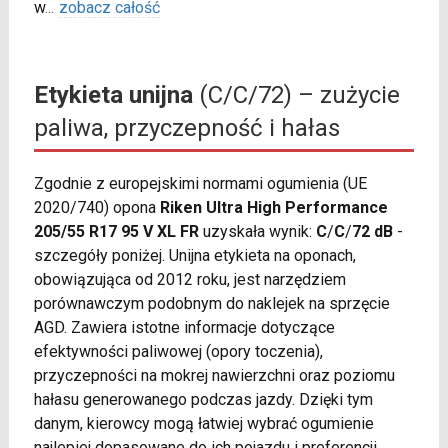
w
...
zobacz całość
Etykieta unijna
(C/C/72) – zużycie
paliwa, przyczepność i hałas
Zgodnie z europejskimi normami ogumienia (UE
2020/740) opona
Riken Ultra High Performance
205/55 R17 95 V XL FR
uzyskała wynik:
C
/
C
/
72 dB
-
szczegóły poniżej. Unijna etykieta na oponach,
obowiązująca od 2012 roku, jest narzędziem
porównawczym podobnym do naklejek na sprzęcie
AGD. Zawiera istotne informacje dotyczące
efektywności paliwowej (opory toczenia),
przyczepności na mokrej nawierzchni oraz poziomu
hałasu generowanego podczas jazdy. Dzięki tym
danym, kierowcy mogą łatwiej wybrać ogumienie
najlepiej dopasowane do ich pojazdu i preferencji