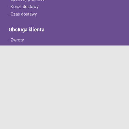
· Koszt dostawy
· Czas dostawy
Obsługa klienta
· Zwroty
· Reklamacje
· Najczęściej zadawane pytania
· Gwarancja na opony
· Kontakt
8opon.pl
· O firmie
· Opinie klientów
· Dlaczego warto u nas kupić?
· Polityka prywatności
· Regulamin