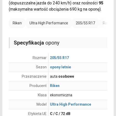
(dopuszczalna jazda do 240 km/h) oraz nośności
95
(maksymalna wartość obciążenia 690 kg na oponę).
Riken
Ultra High Performance
205/55 R17
Rant oc
Specyfikacja
opony
Rozmiar
205/55 R17
Sezon
opony letnie
Przeznaczenie
auta
osobowe
Producent
Riken
Klasa
ekonomiczna
Model
Ultra High Performance
Etykieta UE
C / C / 72 dB