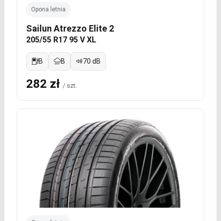
Opona letnia
Sailun Atrezzo Elite 2
205/55 R17 95 V XL
B
B
70 dB
282 zł
/ szt.