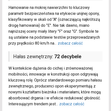
Hamowanie na mokrej nawierzchni to kluczowy
parametr bezpieczeństwa na etykiecie unijnej opony,
klasyfikowany w skali od "A" (oznaczającą najkrótszą
drogę hamowania) do "E". Nie tak dawno, miano
najniższej oceny miały litery "F" oraz "G". Symbole te
są ustalane na podstawie testów przeprowadzanych
przy prędkości 80 km/h na
...
zobacz całość
Hałas zewnętrzny:
72 decybele
W kontekście dążenia do cichej i zrównoważonej
mobilności, innowacje w konstrukcji opon odgrywają
kluczową rolę. Oprócz standardowego pomiaru hałasu
zewnętrznego, producenci opon eksperymentują z
nowymi kształtami bieżnika i materiałami, które mogą
absorbować drgania i w efekcie redukować głośność.
Interesującym trendem jest
...
zobacz całość