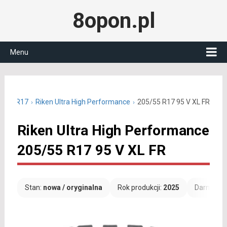
8opon.pl
Menu
05/55 R17
Riken Ultra High Performance
205/55 R17 95 V XL FR
Riken Ultra High Performance
205/55 R17 95 V XL FR
Stan:
nowa / oryginalna
Rok produkcji:
2025
Darmowa 