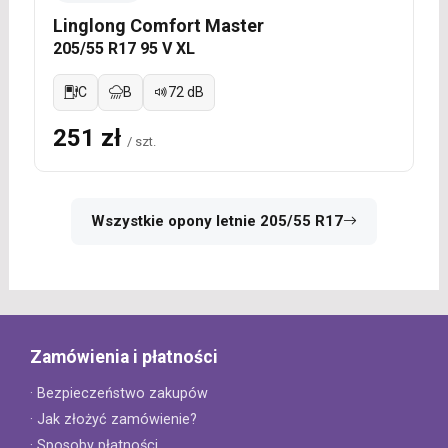
Linglong Comfort Master
205/55 R17 95 V XL
C
B
72 dB
251 zł
/ szt.
Wszystkie opony letnie 205/55 R17
Zamówienia i płatności
· Bezpieczeństwo zakupów
· Jak złożyć zamówienie?
· Sposoby płatności