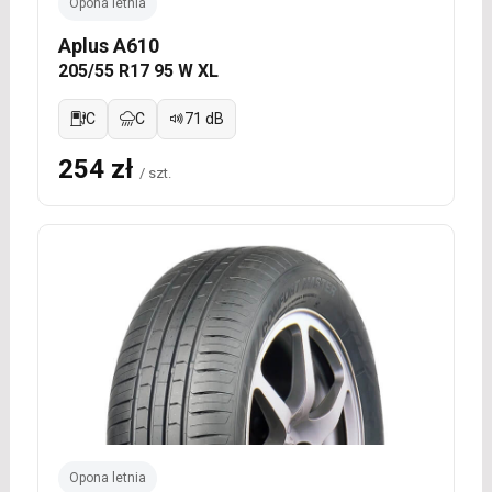
Opona letnia
Aplus A610
205/55 R17 95 W XL
C
C
71 dB
254 zł
/ szt.
Opona letnia