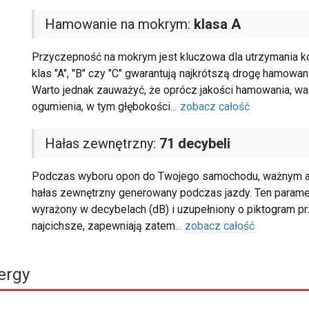
Hamowanie na mokrym:
klasa A
Przyczepność na mokrym jest kluczowa dla utrzymania k
klas "A", "B" czy "C" gwarantują najkrótszą drogę hamowan
Warto jednak zauważyć, że oprócz jakości hamowania, waż
ogumienia, w tym głębokości
...
zobacz całość
Hałas zewnętrzny:
71 decybeli
Podczas wyboru opon do Twojego samochodu, ważnym asp
hałas zewnętrzny generowany podczas jazdy. Ten parametr
wyrażony w decybelach (dB) i uzupełniony o piktogram pr
najcichsze, zapewniają zatem
...
zobacz całość
ergy