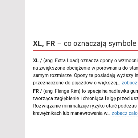
XL, FR
– co oznaczają symbole
XL
/
(ang. Extra Load) oznacza opony o wzmocnio
na zwiększone obciążenie w porównaniu do sta
samym rozmiarze. Opony te posiadają wyższy in
przeznaczone do pojazdów o większej
...
zobacz
FR
/
(ang. Flange Rim) to specjalna nadlewka gu
tworząca zagłębienie i chroniąca felgę przed u
Rozwiązanie minimalizuje ryzyko otarć podczas
krawężnikach lub manewrowania w
...
zobacz cało