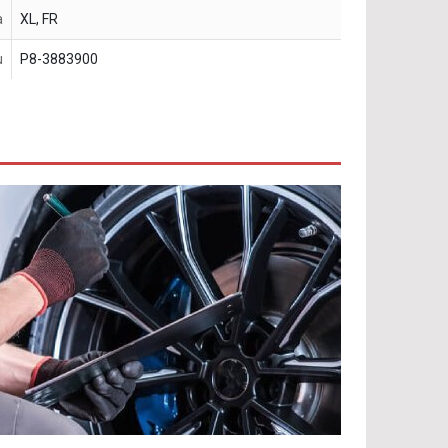
a
XL, FR
u
P8-3883900