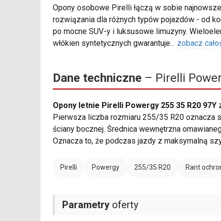
Opony osobowe Pirelli łączą w sobie najnowsze
rozwiązania dla różnych typów pojazdów - od ko
po mocne SUV-y i luksusowe limuzyny. Wieloe
włókien syntetycznych gwarantuje
...
zobacz cało
Dane techniczne
– Pirelli Powe
Opony letnie Pirelli Powergy 255 35 R20 97Y
z
Pierwsza liczba rozmiaru 255/35 R20 oznacza sz
ściany bocznej. Średnica wewnętrzna omawianeg
Oznacza to, że podczas jazdy z maksymalną sz
Pirelli
Powergy
255/35 R20
Rant ochro
Parametry
oferty