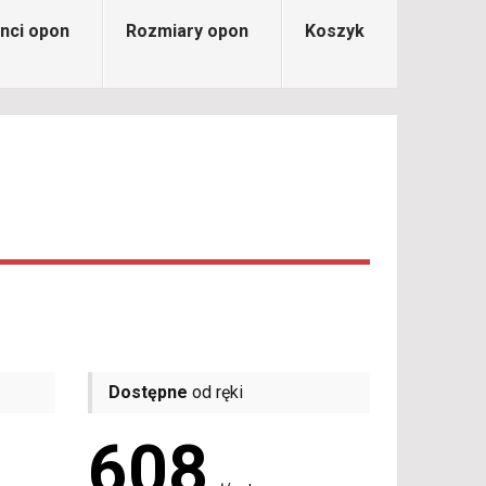
nci opon
Rozmiary opon
Koszyk
Dostępne
od ręki
608