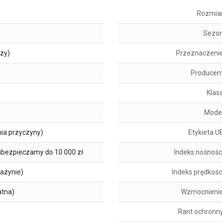
Rozmia
Sezo
szy)
Przeznaczeni
Producen
Klas
Mode
ia przyczyny)
Etykieta U
ubezpieczamy do 10 000 zł
Indeks nośnośc
azynie)
Indeks prędkośc
atna)
Wzmocnieni
Rant ochronn