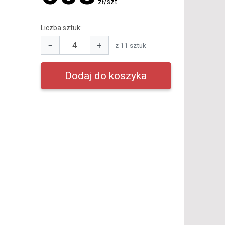
zł/szt.
Liczba sztuk:
−
+
z 11 sztuk