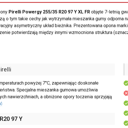
opony
Pirelli Powergy 255/35 R20 97 Y XL FR
objęte 7-letnią gw
zą o tym takie cechy jak wytrzymała mieszanka gumy odporna n
wacyjny asymetryczny układ bieżnika. Prezentowana opona mark
zenie potwierdzają między innymi wzmocniona struktura (ozna
relli
 temperaturach powyżej 7°C, zapewniając doskonałe
czeństwa. Specjalna mieszanka gumowa umożliwia
h nawierzchniach, a obniżone opory toczenia sprzyjają
ść
 R20 97 Y