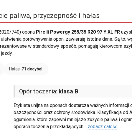
ie paliwa, przyczepność i hałas
 2020/740) opona
Pirelli Powergy 255/35 R20 97 Y XL FR
uzysk
ułatwienia porównywania opon, zawierają istotne dane. Są to: w
 prezentowane w standardowy sposób, pomagają kierowcom szybk
jazdy.
A
Hałas:
71 decybeli
Opór toczenia:
klasa B
Etykieta unijna na oponach dostarcza ważnych informacji 
oszczędności oraz ochrony środowiska. Klasyfikacja od 
ogumienia, które zapewni mniejsze zużycie paliwa i ogran
oporach toczenia przekładających
...
zobacz całość