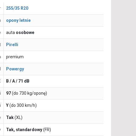
r
255/35 R20
n
opony letnie
e
auta
osobowe
t
Pirelli
a
premium
l
Powergy
E
B / A / 71 dB
i
97
(do 730 kg/oponę)
i
Y
(do 300 km/h)
e
Tak
(XL)
y
Tak, standardowy
(FR)