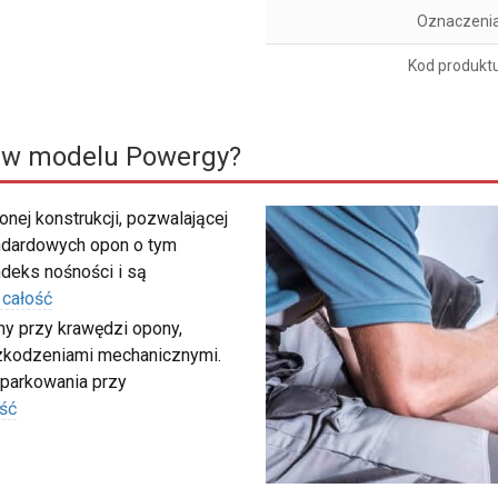
Oznaczeni
Kod produkt
 w modelu Powergy?
nej konstrukcji, pozwalającej
ndardowych opon o tym
deks nośności i są
 całość
my przy krawędzi opony,
szkodzeniami mechanicznymi.
 parkowania przy
ść