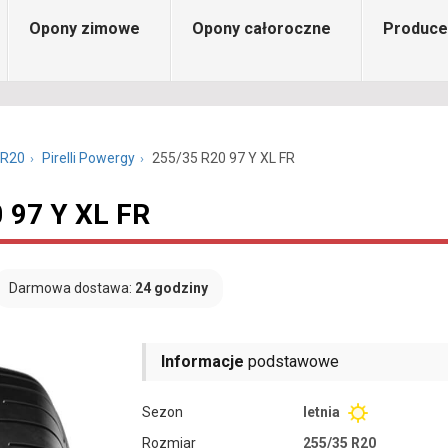
Opony zimowe
Opony całoroczne
Produce
 R20
Pirelli Powergy
255/35 R20 97 Y XL FR
0 97 Y XL FR
Darmowa dostawa:
24 godziny
Informacje
podstawowe
Sezon
letnia
Rozmiar
255/35 R20