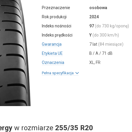
Przeznaczenie
osobowa
Rok produkcji
2024
Indeks nośności
97
(do 730 kg/oponę)
Indeks prędkości
Y
(do 300 km/h)
Gwarancja
7 lat
(84 miesiące)
Etykieta UE
B / A / 71 dB
Oznaczenia
XL, FR
Pełna specyfikacja
ergy
w rozmiarze
255/35 R20