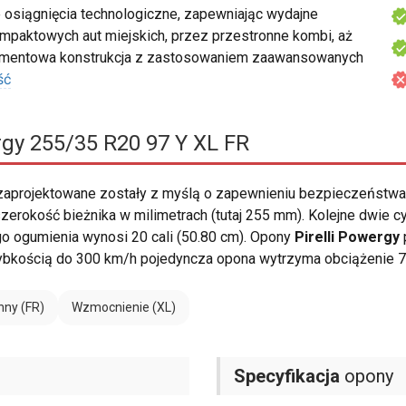
 osiągnięcia technologiczne, zapewniając wydajne
mpaktowych aut miejskich, przez przestronne kombi, aż
lementowa konstrukcja z zastosowaniem zaawansowanych
ść
rgy 255/35 R20 97 Y XL FR
aprojektowane zostały z myślą o zapewnieniu bezpieczeństw
erokość bieżnika w milimetrach (tutaj 255 mm). Kolejne dwie c
o ogumienia wynosi 20 cali (50.80 cm). Opony
Pirelli Powergy
ybkością do 300 km/h pojedyncza opona wytrzyma obciążenie 7
nny (FR)
Wzmocnienie (XL)
Specyfikacja
opony