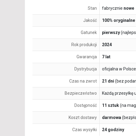
Stan
fabrycznie
nowe
Jakość
100% oryginalne
Gatunek
pierwszy
(najlep
Rok produkcji
2024
Gwarancja
7 lat
Dystrybucja
oficjalna w Polsce
Czas na zwrot
21 dni
(bez podan
Bezpieczeństwo
Każdą przesyłkę 
Dostępność
11 sztuk
(na mag
Koszt dostawy
darmowa
(bezpł
Czas wysyłki
24 godziny