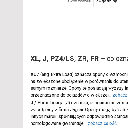
Czas wysyłki
24 godziny
XL, J, PZ4/LS, ZR, FR
– co ozn
XL
/
(ang. Extra Load) oznacza opony o wzmocnio
na zwiększone obciążenie w porównaniu do sta
samym rozmiarze. Opony te posiadają wyższy in
przeznaczone do pojazdów o większej
...
zobacz
J
/
Homologacja (J) oznacza, iż ogumienie zost
współpracy z firmą Jaguar. Opony mogą być st
innych marek, spełniających odpowiednie standa
homologowane gwarantuje
...
zobacz całość