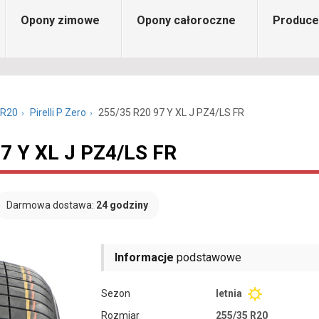
Opony zimowe
Opony całoroczne
Produce
 R20
Pirelli P Zero
255/35 R20 97 Y XL J PZ4/LS FR
97 Y XL J PZ4/LS FR
Darmowa dostawa:
24 godziny
Informacje
podstawowe
Sezon
letnia
Rozmiar
255/35 R20