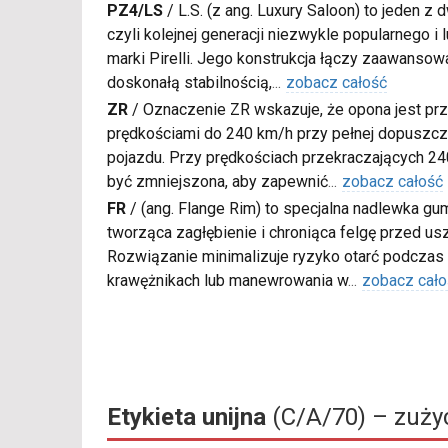
PZ4/LS
/
L.S. (z ang. Luxury Saloon) to jeden z
czyli kolejnej generacji niezwykle popularnego i
marki Pirelli. Jego konstrukcja łączy zaawanso
doskonałą stabilnością,
...
zobacz całość
ZR
/
Oznaczenie ZR wskazuje, że opona jest pr
prędkościami do 240 km/h przy pełnej dopuszcza
pojazdu. Przy prędkościach przekraczających 2
być zmniejszona, aby zapewnić
...
zobacz całość
FR
/
(ang. Flange Rim) to specjalna nadlewka gu
tworząca zagłębienie i chroniąca felgę przed u
Rozwiązanie minimalizuje ryzyko otarć podczas
krawężnikach lub manewrowania w
...
zobacz cało
Etykieta unijna
(C/A/70) – zużyc