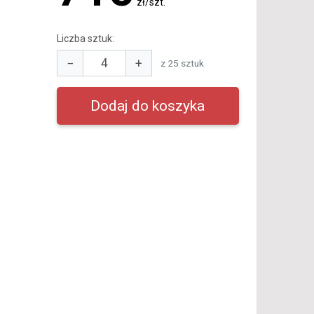
zł/szt.
Liczba sztuk:
−
+
z 25 sztuk