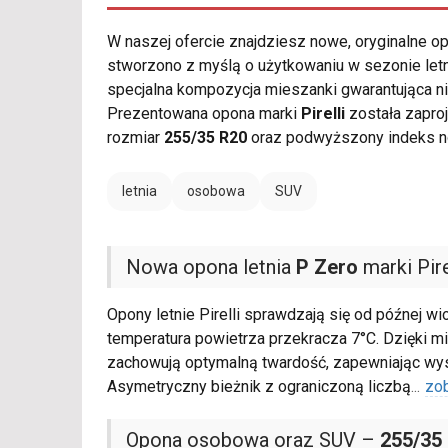
W naszej ofercie znajdziesz nowe, oryginalne 
stworzono z myślą o użytkowaniu w sezonie letn
specjalna kompozycja mieszanki gwarantująca ni
Prezentowana opona marki
Pirelli
została zapro
rozmiar
255/35 R20
oraz podwyższony indeks 
letnia
osobowa
SUV
Nowa opona letnia
P Zero
marki Pire
Opony letnie Pirelli sprawdzają się od późnej w
temperatura powietrza przekracza 7°C. Dzięki
zachowują optymalną twardość, zapewniając wys
Asymetryczny bieżnik z ograniczoną liczbą
...
zo
Opona osobowa oraz SUV –
255/35