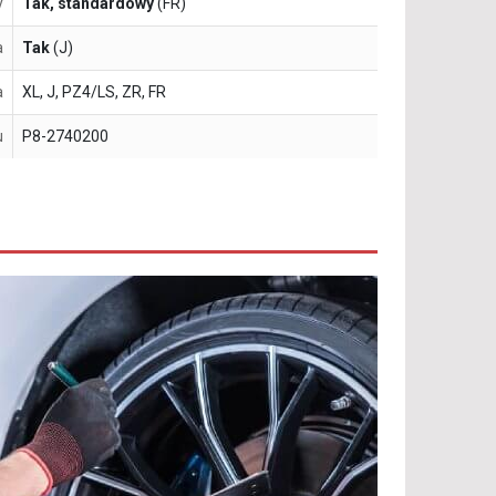
y
Tak, standardowy
(FR)
a
Tak
(J)
a
XL, J, PZ4/LS, ZR, FR
u
P8-2740200