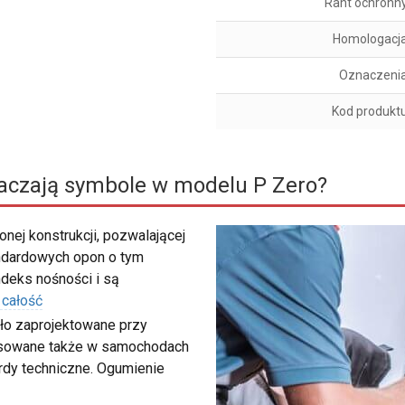
Rant ochronn
Homologacj
Oznaczeni
Kod produkt
aczają symbole w modelu P Zero?
nej konstrukcji, pozwalającej
ndardowych opon o tym
deks nośności i są
 całość
ało zaprojektowane przy
osowane także w samochodach
rdy techniczne. Ogumienie