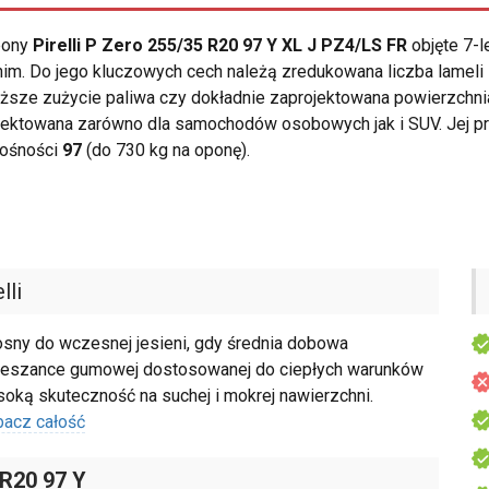
opony
Pirelli P Zero 255/35 R20 97 Y XL J PZ4/LS FR
objęte 7-l
im. Do jego kluczowych cech należą zredukowana liczba lameli 
ższe zużycie paliwa czy dokładnie zaprojektowana powierzchnia
jektowana zarówno dla samochodów osobowych jak i SUV. Jej p
nośności
97
(do 730 kg na oponę).
lli
iosny do wczesnej jesieni, gdy średnia dobowa
 mieszance gumowej dostosowanej do ciepłych warunków
oką skuteczność na suchej i mokrej nawierzchni.
bacz całość
 R20 97 Y