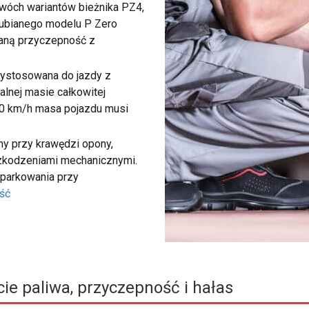
 dwóch wariantów bieżnika PZ4,
 lubianego modelu P Zero
waną przyczepność z
zystosowana do jazdy z
lnej masie całkowitej
40 km/h masa pojazdu musi
my przy krawędzi opony,
szkodzeniami mechanicznymi.
 parkowania przy
ść
ie paliwa, przyczepność i hałas