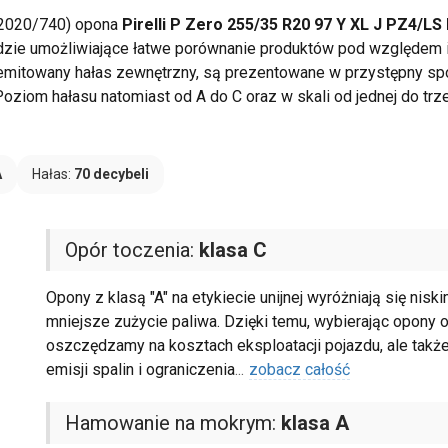
 2020/740) opona
Pirelli P Zero 255/35 R20 97 Y XL J PZ4/LS
zędzie umożliwiające łatwe porównanie produktów pod względem ic
i emitowany hałas zewnętrzny, są prezentowane w przystępny sp
oziom hałasu natomiast od A do C oraz w skali od jednej do tr
A
Hałas:
70 decybeli
Opór toczenia:
klasa C
Opony z klasą "A" na etykiecie unijnej wyróżniają się nis
mniejsze zużycie paliwa. Dzięki temu, wybierając opony o
oszczędzamy na kosztach eksploatacji pojazdu, ale takż
emisji spalin i ograniczenia
...
zobacz całość
Hamowanie na mokrym:
klasa A