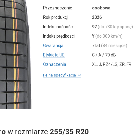
Przeznaczenie
osobowa
Rok produkcji
2026
Indeks nośności
97
(do 730 kg/oponę)
Indeks prędkości
Y
(do 300 km/h)
Gwarancja
7 lat
(84 miesiące)
Etykieta UE
C / A / 70 dB
Oznaczenia
XL, J, PZ4/LS, ZR, FR
Pełna specyfikacja
ro
w rozmiarze
255/35 R20