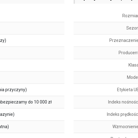
Rozmia
Sezo
szy)
Przeznaczeni
Producen
Klas
Mode
ia przyczyny)
Etykieta U
ubezpieczamy do 10 000 zł
Indeks nośnośc
azynie)
Indeks prędkośc
atna)
Wzmocnieni