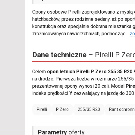
Opony osobowe Pirelli zaprojektowano z myślą
hatchbacków, przez rodzinne sedany, aż po spo
konstrukcja oraz specjalnie dobrana mieszanka
zróżnicowanych nawierzchniach, podnosząc
...
zo
Dane techniczne
– Pirelli P Ze
Celem
opon letnich Pirelli P Zero 255 35 R20
na drodze. Pierwsza liczba w rozmiarze 255/35 
prezentowanej opony wynosi 20 cali. Model
Pire
indeks prędkości
Y
zezwalający na jazdę do 300
Pirelli
P Zero
255/35 R20
Rant ochronn
Parametry
oferty