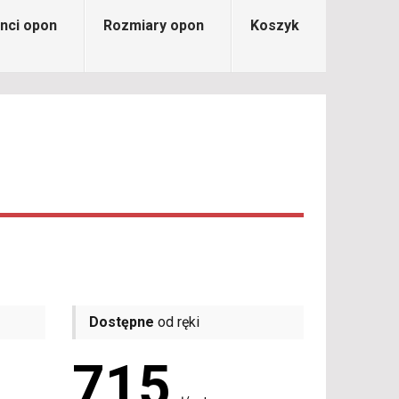
nci opon
Rozmiary opon
Koszyk
Dostępne
od ręki
715