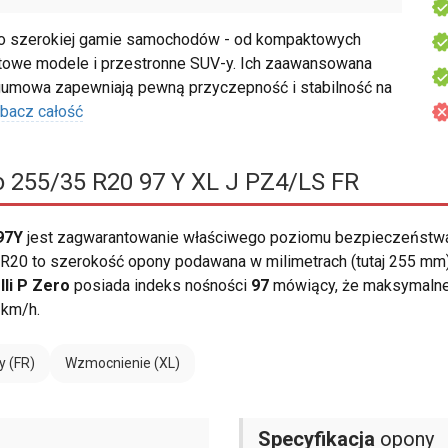
 o szerokiej gamie samochodów - od kompaktowych
rtowe modele i przestronne SUV-y. Ich zaawansowana
 gumowa zapewniają pewną przyczepność i stabilność na
bacz całość
ro 255/35 R20 97 Y XL J PZ4/LS FR
 97Y
jest zagwarantowanie właściwego poziomu bezpieczeństwa 
R20 to szerokość opony podawana w milimetrach (tutaj 255 mm).
lli P Zero
posiada indeks nośności
97
mówiący, że maksymalne 
 km/h.
y (FR)
Wzmocnienie (XL)
Specyfikacja
opony