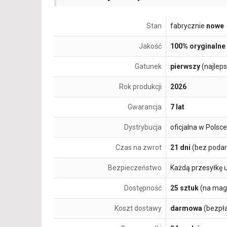
Stan
fabrycznie
nowe
Jakość
100% oryginalne
Gatunek
pierwszy
(najlep
Rok produkcji
2026
Gwarancja
7 lat
Dystrybucja
oficjalna w Polsce
Czas na zwrot
21 dni
(bez podan
Bezpieczeństwo
Każdą przesyłkę 
Dostępność
25 sztuk
(na mag
Koszt dostawy
darmowa
(bezpł