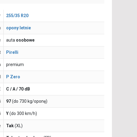
r
255/35 R20
n
opony letnie
e
auta
osobowe
t
Pirelli
a
premium
l
P Zero
E
C / A / 70 dB
i
97
(do 730 kg/oponę)
i
Y
(do 300 km/h)
e
Tak
(XL)