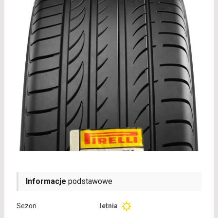
Informacje
podstawowe
Sezon
letnia