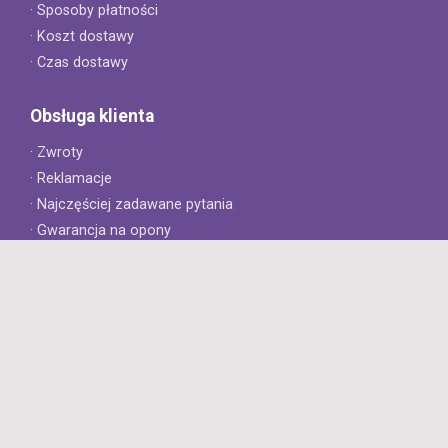
· Sposoby płatności
· Koszt dostawy
· Czas dostawy
Obsługa klienta
· Zwroty
· Reklamacje
· Najczęściej zadawane pytania
· Gwarancja na opony
· Kontakt
8opon.pl
· O firmie
· Opinie klientów
· Dlaczego warto u nas kupić?
· Polityka prywatności