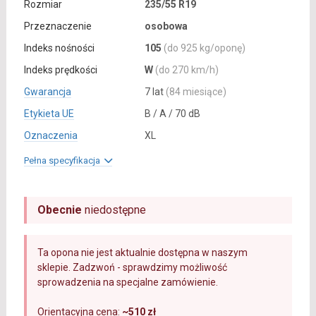
Rozmiar
235/55 R19
Przeznaczenie
osobowa
Indeks nośności
105
(do 925 kg/oponę)
Indeks prędkości
W
(do 270 km/h)
Gwarancja
7 lat
(84 miesiące)
Etykieta UE
B / A / 70 dB
Oznaczenia
XL
Pełna specyfikacja
Obecnie
niedostępne
Ta opona nie jest aktualnie dostępna w naszym
sklepie. Zadzwoń - sprawdzimy możliwość
sprowadzenia na specjalne zamówienie.
Orientacyjna cena:
~510 zł