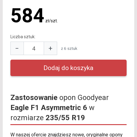
584
zł/szt.
Liczba sztuk:
−
+
z 6 sztuk
Zastosowanie
opon Goodyear
Eagle F1 Asymmetric 6
w
rozmiarze
235/55 R19
W naszej ofercie znajdziesz nowe, oryginalne opony