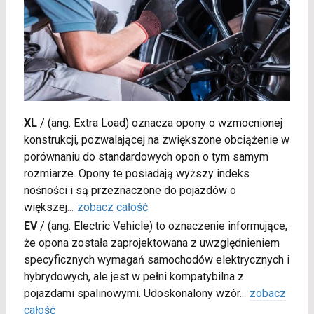
XL
/
(ang. Extra Load) oznacza opony o wzmocnionej
konstrukcji, pozwalającej na zwiększone obciążenie w
porównaniu do standardowych opon o tym samym
rozmiarze. Opony te posiadają wyższy indeks
nośności i są przeznaczone do pojazdów o
większej
...
zobacz całość
EV
/
(ang. Electric Vehicle) to oznaczenie informujące,
że opona została zaprojektowana z uwzględnieniem
specyficznych wymagań samochodów elektrycznych i
hybrydowych, ale jest w pełni kompatybilna z
pojazdami spalinowymi. Udoskonalony wzór
...
zobacz
całość