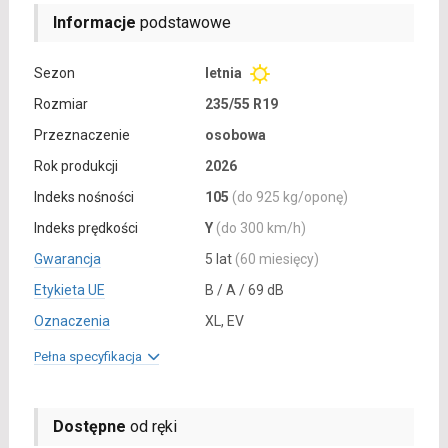
Informacje
podstawowe
Sezon
letnia
Rozmiar
235/55 R19
Przeznaczenie
osobowa
Rok produkcji
2026
Indeks nośności
105
(do 925 kg/oponę)
Indeks prędkości
Y
(do 300 km/h)
Gwarancja
5 lat
(60 miesięcy)
Etykieta UE
B / A / 69 dB
Oznaczenia
XL, EV
Pełna specyfikacja
Dostępne
od ręki