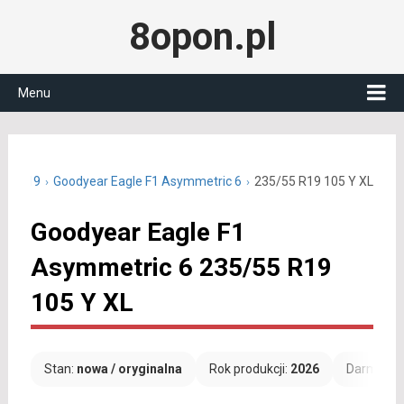
8opon.pl
Menu
/55 R19
Goodyear Eagle F1 Asymmetric 6
235/55 R19 105 Y XL
Goodyear Eagle F1
Asymmetric 6 235/55 R19
105 Y XL
Stan:
nowa / oryginalna
Rok produkcji:
2026
Darmowa 