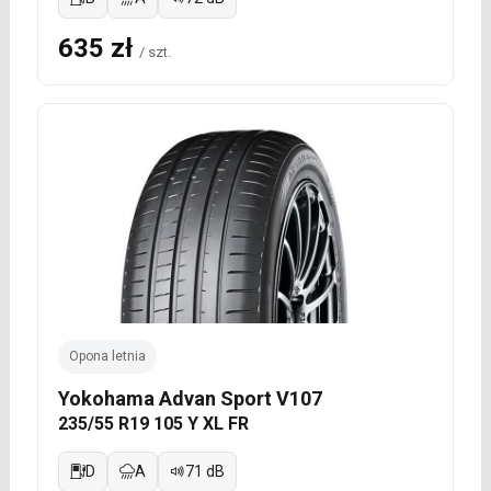
635 zł
/ szt.
Opona letnia
Yokohama Advan Sport V107
235/55 R19 105 Y XL FR
D
A
71 dB