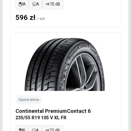
A
A
70 dB
596 zł
/ szt.
Opona letnia
Continental PremiumContact 6
235/55 R19 105 V XL FR
B
A
72 dB