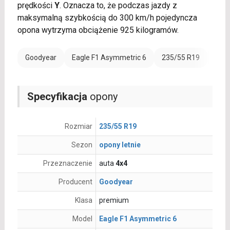
prędkości
Y
. Oznacza to, że podczas jazdy z
maksymalną szybkością do 300 km/h pojedyncza
opona wytrzyma obciążenie 925 kilogramów.
Goodyear
Eagle F1 Asymmetric 6
235/55 R19
Wzmo
Specyfikacja
opony
Rozmiar
235/55 R19
Sezon
opony letnie
Przeznaczenie
auta
4x4
Producent
Goodyear
Klasa
premium
Model
Eagle F1 Asymmetric 6