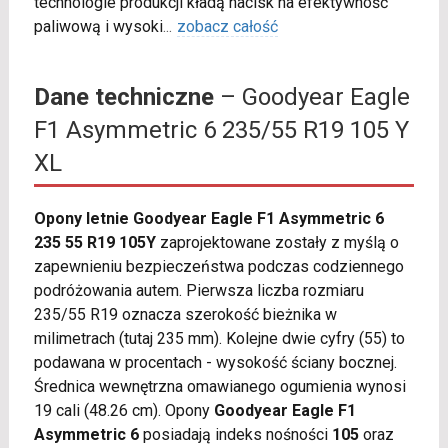
technologie produkcji kładą nacisk na efektywność
paliwową i wysoki
...
zobacz całość
Dane techniczne
– Goodyear Eagle
F1 Asymmetric 6 235/55 R19 105 Y
XL
Opony letnie Goodyear Eagle F1 Asymmetric 6
235 55 R19 105Y
zaprojektowane zostały z myślą o
zapewnieniu bezpieczeństwa podczas codziennego
podróżowania autem. Pierwsza liczba rozmiaru
235/55 R19 oznacza szerokość bieżnika w
milimetrach (tutaj 235 mm). Kolejne dwie cyfry (55) to
podawana w procentach - wysokość ściany bocznej.
Średnica wewnętrzna omawianego ogumienia wynosi
19 cali (48.26 cm). Opony
Goodyear Eagle F1
Asymmetric 6
posiadają indeks nośności
105
oraz