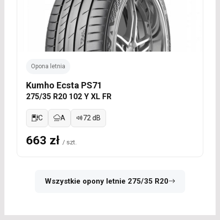
Opona letnia
Kumho Ecsta PS71
275/35 R20 102 Y XL FR
C
A
72 dB
663 zł
/ szt.
Wszystkie opony letnie 275/35 R20