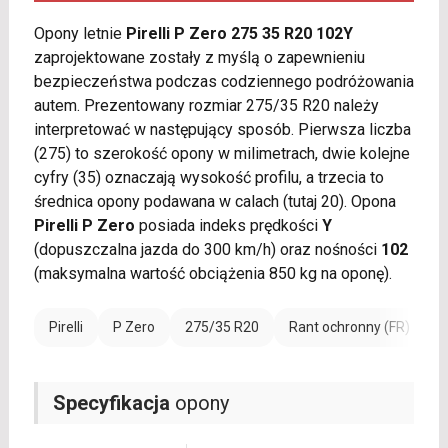
Opony letnie
Pirelli P Zero 275 35 R20 102Y
zaprojektowane zostały z myślą o zapewnieniu
bezpieczeństwa podczas codziennego podróżowania
autem. Prezentowany rozmiar 275/35 R20 należy
interpretować w następujący sposób. Pierwsza liczba
(275) to szerokość opony w milimetrach, dwie kolejne
cyfry (35) oznaczają wysokość profilu, a trzecia to
średnica opony podawana w calach (tutaj 20). Opona
Pirelli P Zero
posiada indeks prędkości
Y
(dopuszczalna jazda do 300 km/h) oraz nośności
102
(maksymalna wartość obciążenia 850 kg na oponę).
Pirelli
P Zero
275/35 R20
Rant ochronny (FR)
W
Specyfikacja
opony