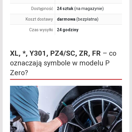
Dostępność
24 sztuk
(na magazynie)
Koszt dostawy
darmowa
(bezpłatna)
Czas wysyłki
24 godziny
XL, *, Y301, PZ4/SC, ZR, FR
– co
oznaczają symbole w modelu P
Zero?