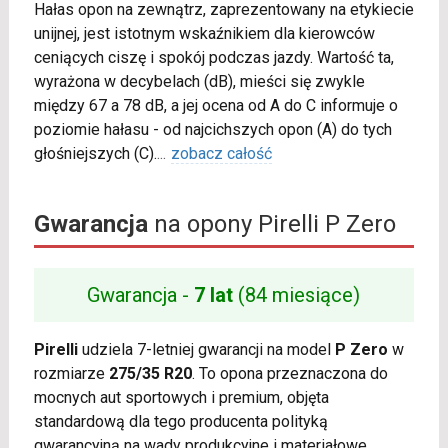
Hałas opon na zewnątrz, zaprezentowany na etykiecie
unijnej, jest istotnym wskaźnikiem dla kierowców
ceniących ciszę i spokój podczas jazdy. Wartość ta,
wyrażona w decybelach (dB), mieści się zwykle
między 67 a 78 dB, a jej ocena od A do C informuje o
poziomie hałasu - od najcichszych opon (A) do tych
głośniejszych (C).
...
zobacz całość
Gwarancja
na opony Pirelli P Zero
Gwarancja -
7 lat
(84 miesiące)
Pirelli
udziela 7-letniej gwarancji na model
P Zero
w
rozmiarze
275/35 R20
. To opona przeznaczona do
mocnych aut sportowych i premium, objęta
standardową dla tego producenta polityką
gwarancyjną na wady produkcyjne i materiałowe.