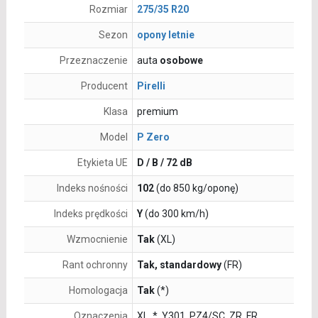
Rozmiar
275/35 R20
Sezon
opony letnie
Przeznaczenie
auta
osobowe
Producent
Pirelli
Klasa
premium
Model
P Zero
Etykieta UE
D / B / 72 dB
Indeks nośności
102
(do 850 kg/oponę)
Indeks prędkości
Y
(do 300 km/h)
Wzmocnienie
Tak
(XL)
Rant ochronny
Tak, standardowy
(FR)
Homologacja
Tak
(*)
Oznaczenia
XL, *, Y301, PZ4/SC, ZR, FR