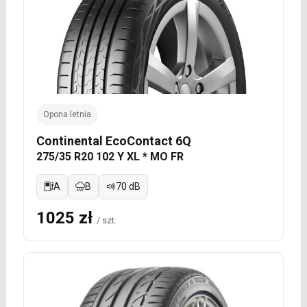
Opona letnia
Continental EcoContact 6Q
275/35 R20 102 Y XL * MO FR
A
B
70 dB
1025 zł
/ szt.