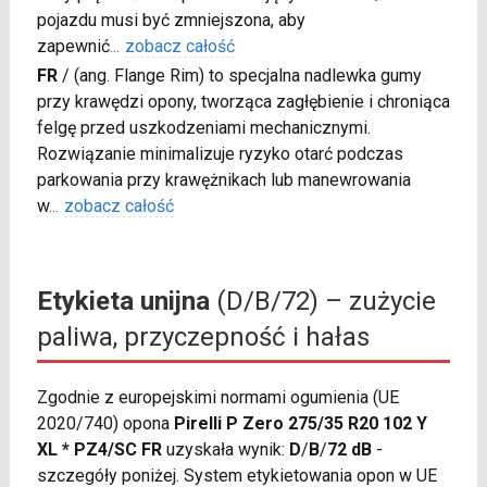
pojazdu musi być zmniejszona, aby
zapewnić
...
zobacz całość
FR
/
(ang. Flange Rim) to specjalna nadlewka gumy
przy krawędzi opony, tworząca zagłębienie i chroniąca
felgę przed uszkodzeniami mechanicznymi.
Rozwiązanie minimalizuje ryzyko otarć podczas
parkowania przy krawężnikach lub manewrowania
w
...
zobacz całość
Etykieta unijna
(D/B/72) – zużycie
paliwa, przyczepność i hałas
Zgodnie z europejskimi normami ogumienia (UE
2020/740) opona
Pirelli P Zero 275/35 R20 102 Y
XL * PZ4/SC FR
uzyskała wynik:
D
/
B
/
72 dB
-
szczegóły poniżej. System etykietowania opon w UE