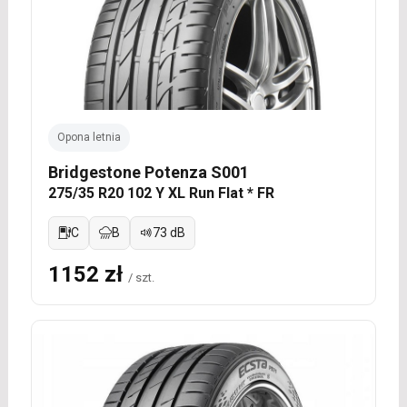
Opona letnia
Bridgestone Potenza S001
275/35 R20 102 Y XL Run Flat * FR
C
B
73 dB
1152 zł
/ szt.