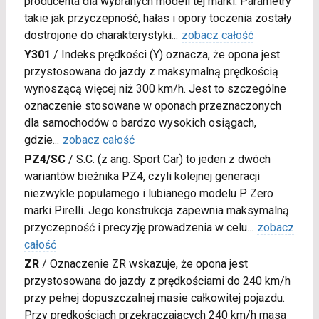
producenta dla wybranych modeli tej marki. Parametry
takie jak przyczepność, hałas i opory toczenia zostały
dostrojone do charakterystyki
...
zobacz całość
Y301
/
Indeks prędkości (Y) oznacza, że opona jest
przystosowana do jazdy z maksymalną prędkością
wynoszącą więcej niż 300 km/h. Jest to szczególne
oznaczenie stosowane w oponach przeznaczonych
dla samochodów o bardzo wysokich osiągach,
gdzie
...
zobacz całość
PZ4/SC
/
S.C. (z ang. Sport Car) to jeden z dwóch
wariantów bieżnika PZ4, czyli kolejnej generacji
niezwykle popularnego i lubianego modelu P Zero
marki Pirelli. Jego konstrukcja zapewnia maksymalną
przyczepność i precyzję prowadzenia w celu
...
zobacz
całość
ZR
/
Oznaczenie ZR wskazuje, że opona jest
przystosowana do jazdy z prędkościami do 240 km/h
przy pełnej dopuszczalnej masie całkowitej pojazdu.
Przy prędkościach przekraczających 240 km/h masa