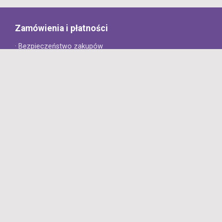
Zamówienia i płatności
· Bezpieczeństwo zakupów
· Jak złożyć zamówienie?
· Sposoby płatności
· Koszt dostawy
· Czas dostawy
Obsługa klienta
· Zwroty
· Reklamacje
· Najczęściej zadawane pytania
· Gwarancja na opony
· Kontakt
8opon.pl