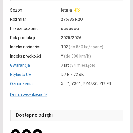
Sezon
letnia
Rozmiar
275/35 R20
Przeznaczenie
osobowa
Rok produkcji
2025/2026
Indeks nośności
102
(do 850 kg/oponę)
Indeks prędkości
Y
(do 300 km/h)
Gwarancja
7 lat
(84 miesiące)
Etykieta UE
D / B / 72 dB
Oznaczenia
XL, *, Y301, PZ4/SC, ZR, FR
Pełna specyfikacja
Dostępne
od ręki