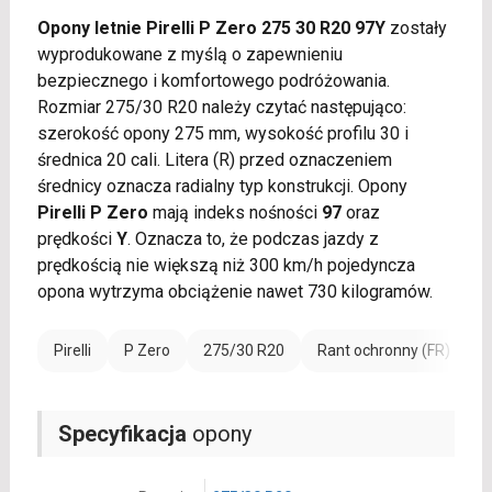
Opony letnie Pirelli P Zero 275 30 R20 97Y
zostały
wyprodukowane z myślą o zapewnieniu
bezpiecznego i komfortowego podróżowania.
Rozmiar 275/30 R20 należy czytać następująco:
szerokość opony 275 mm, wysokość profilu 30 i
średnica 20 cali. Litera (R) przed oznaczeniem
średnicy oznacza radialny typ konstrukcji. Opony
Pirelli P Zero
mają indeks nośności
97
oraz
prędkości
Y
. Oznacza to, że podczas jazdy z
prędkością nie większą niż 300 km/h pojedyncza
opona wytrzyma obciążenie nawet 730 kilogramów.
Pirelli
P Zero
275/30 R20
Rant ochronny (FR)
W
Specyfikacja
opony