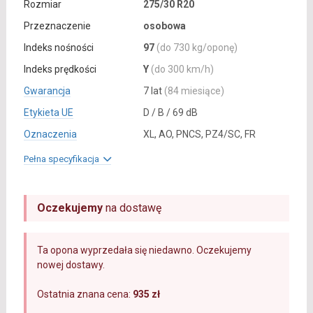
Rozmiar
275/30 R20
Przeznaczenie
osobowa
Indeks nośności
97
(do 730 kg/oponę)
Indeks prędkości
Y
(do 300 km/h)
Gwarancja
7 lat
(84 miesiące)
Etykieta UE
D / B / 69 dB
Oznaczenia
XL, AO, PNCS, PZ4/SC, FR
Pełna specyfikacja
Oczekujemy
na dostawę
Ta opona wyprzedała się niedawno. Oczekujemy
nowej dostawy.
Ostatnia znana cena:
935 zł