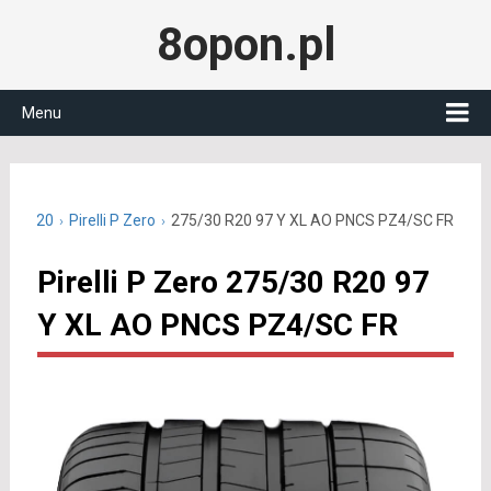
8opon.pl
Menu
5/30 R20
Pirelli P Zero
275/30 R20 97 Y XL AO PNCS PZ4/SC FR
Pirelli P Zero 275/30 R20 97
Y XL AO PNCS PZ4/SC FR