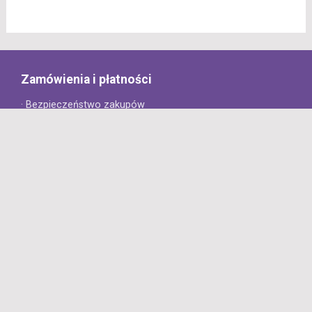
Zamówienia i płatności
· Bezpieczeństwo zakupów
· Jak złożyć zamówienie?
· Sposoby płatności
· Koszt dostawy
· Czas dostawy
Obsługa klienta
· Zwroty
· Reklamacje
· Najczęściej zadawane pytania
· Gwarancja na opony