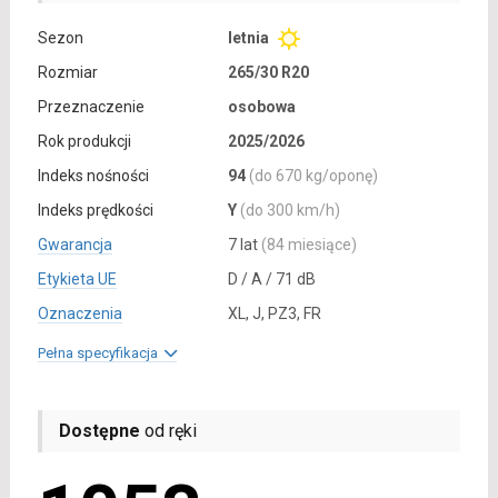
Sezon
letnia
Rozmiar
265/30 R20
Przeznaczenie
osobowa
Rok produkcji
2025/2026
Indeks nośności
94
(do 670 kg/oponę)
Indeks prędkości
Y
(do 300 km/h)
Gwarancja
7 lat
(84 miesiące)
Etykieta UE
D / A / 71 dB
Oznaczenia
XL, J, PZ3, FR
Pełna specyfikacja
Dostępne
od ręki