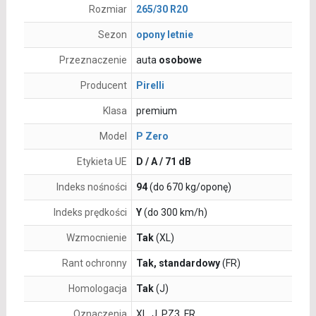
Rozmiar
265/30 R20
Sezon
opony letnie
Przeznaczenie
auta
osobowe
Producent
Pirelli
Klasa
premium
Model
P Zero
Etykieta UE
D / A / 71 dB
Indeks nośności
94
(do 670 kg/oponę)
Indeks prędkości
Y
(do 300 km/h)
Wzmocnienie
Tak
(XL)
Rant ochronny
Tak, standardowy
(FR)
Homologacja
Tak
(J)
Oznaczenia
XL, J, PZ3, FR