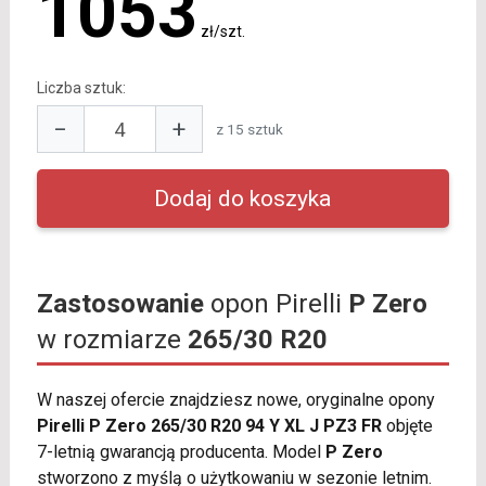
1053
zł/szt.
Liczba sztuk:
−
+
z 15 sztuk
Zastosowanie
opon Pirelli
P Zero
w rozmiarze
265/30 R20
W naszej ofercie znajdziesz nowe, oryginalne opony
Pirelli P Zero 265/30 R20 94 Y XL J PZ3 FR
objęte
7-letnią gwarancją producenta. Model
P Zero
stworzono z myślą o użytkowaniu w sezonie letnim.