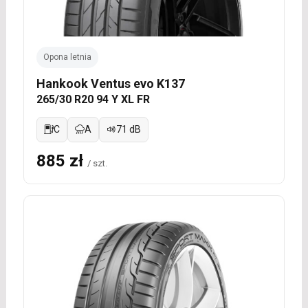
Opona letnia
Hankook Ventus evo K137
265/30 R20 94 Y XL FR
C
A
71 dB
885 zł
/ szt.