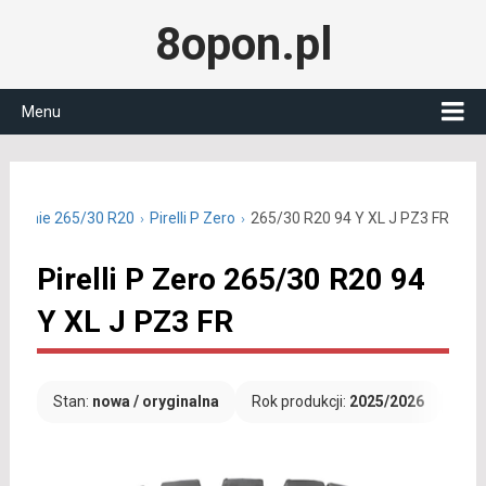
8opon.pl
Menu
y letnie 265/30 R20
Pirelli P Zero
265/30 R20 94 Y XL J PZ3 FR
Pirelli P Zero 265/30 R20 94
Y XL J PZ3 FR
Stan:
nowa / oryginalna
Rok produkcji:
2025/2026
Dar