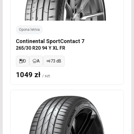
Opona letnia
Continental SportContact 7
265/30 R20 94 Y XL FR
D
A
73 dB
1049 zł
/ szt.