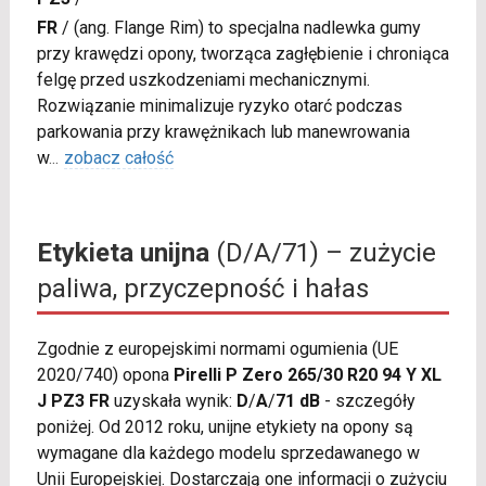
FR
/
(ang. Flange Rim) to specjalna nadlewka gumy
przy krawędzi opony, tworząca zagłębienie i chroniąca
felgę przed uszkodzeniami mechanicznymi.
Rozwiązanie minimalizuje ryzyko otarć podczas
parkowania przy krawężnikach lub manewrowania
w
...
zobacz całość
Etykieta unijna
(D/A/71) – zużycie
paliwa, przyczepność i hałas
Zgodnie z europejskimi normami ogumienia (UE
2020/740) opona
Pirelli P Zero 265/30 R20 94 Y XL
J PZ3 FR
uzyskała wynik:
D
/
A
/
71 dB
- szczegóły
poniżej. Od 2012 roku, unijne etykiety na opony są
wymagane dla każdego modelu sprzedawanego w
Unii Europejskiej. Dostarczają one informacji o zużyciu