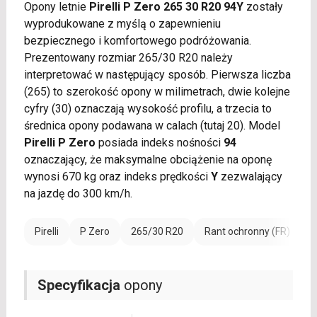
Opony letnie
Pirelli P Zero 265 30 R20 94Y
zostały
wyprodukowane z myślą o zapewnieniu
bezpiecznego i komfortowego podróżowania.
Prezentowany rozmiar 265/30 R20 należy
interpretować w następujący sposób. Pierwsza liczba
(265) to szerokość opony w milimetrach, dwie kolejne
cyfry (30) oznaczają wysokość profilu, a trzecia to
średnica opony podawana w calach (tutaj 20). Model
Pirelli P Zero
posiada indeks nośności
94
oznaczający, że maksymalne obciążenie na oponę
wynosi 670 kg oraz indeks prędkości
Y
zezwalający
na jazdę do 300 km/h.
Pirelli
P Zero
265/30 R20
Rant ochronny (FR)
W
Specyfikacja
opony