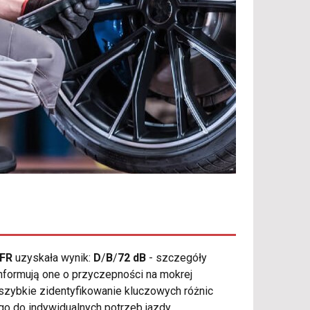
 FR
uzyskała wynik:
D
/
B
/
72 dB
- szczegóły
nformują one o przyczepności na mokrej
szybkie zidentyfikowanie kluczowych różnic
 do indywidualnych potrzeb jazdy.