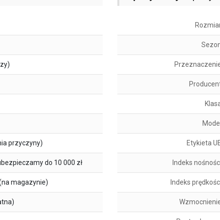
Rozmia
Sezo
szy)
Przeznaczeni
Producen
Klas
Mode
ia przyczyny)
Etykieta U
ubezpieczamy do 10 000 zł
Indeks nośnośc
(na magazynie)
Indeks prędkośc
atna)
Wzmocnieni