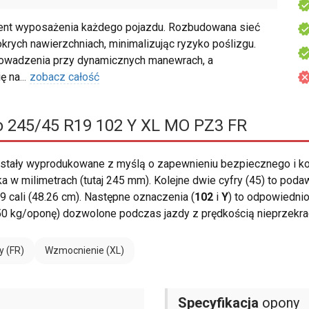
ent wyposażenia każdego pojazdu. Rozbudowana sieć
rych nawierzchniach, minimalizując ryzyko poślizgu.
rowadzenia przy dynamicznych manewrach, a
ę na
...
zobacz całość
ro 245/45 R19 102 Y XL MO PZ3 FR
stały wyprodukowane z myślą o zapewnieniu bezpiecznego i k
 w milimetrach (tutaj 245 mm). Kolejne dwie cyfry (45) to poda
 cali (48.26 cm). Następne oznaczenia (
102
i
Y
) to odpowiednio
850 kg/oponę) dozwolone podczas jazdy z prędkością nieprzekr
y (FR)
Wzmocnienie (XL)
Specyfikacja
opony