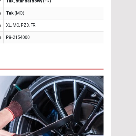
y
Tak, standardowy
(FR)
a
Tak
(MO)
a
XL, MO, PZ3, FR
u
P8-2154000