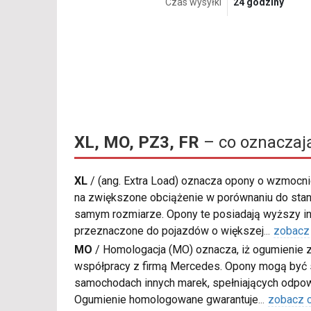
Czas wysyłki
24 godziny
XL, MO, PZ3, FR
– co oznaczaj
XL
/
(ang. Extra Load) oznacza opony o wzmocnio
na zwiększone obciążenie w porównaniu do sta
samym rozmiarze. Opony te posiadają wyższy in
przeznaczone do pojazdów o większej
...
zobacz
MO
/
Homologacja (MO) oznacza, iż ogumienie 
współpracy z firmą Mercedes. Opony mogą być
samochodach innych marek, spełniających odpow
Ogumienie homologowane gwarantuje
...
zobacz 