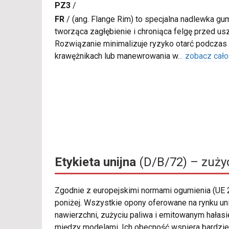
PZ3
/
FR
/
(ang. Flange Rim) to specjalna nadlewka gu
tworząca zagłębienie i chroniąca felgę przed u
Rozwiązanie minimalizuje ryzyko otarć podczas
krawężnikach lub manewrowania w
...
zobacz cało
Etykieta unijna
(D/B/72) – zużyc
Zgodnie z europejskimi normami ogumienia (UE
poniżej. Wszystkie opony oferowane na rynku u
nawierzchni, zużyciu paliwa i emitowanym hałas
między modelami. Ich obecność wspiera bardzie