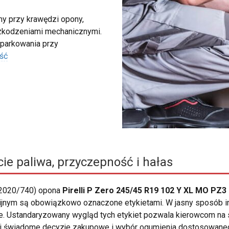
my przy krawędzi opony,
szkodzeniami mechanicznymi.
 parkowania przy
ść
ie paliwa, przyczepność i hałas
 2020/740) opona
Pirelli P Zero 245/45 R19 102 Y XL MO PZ3
nijnym są obowiązkowo oznaczone etykietami. W jasny sposób i
ie. Ustandaryzowany wygląd tych etykiet pozwala kierowcom na 
j świadome decyzje zakupowe i wybór ogumienia dostosowanego