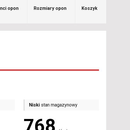
nci opon
Rozmiary opon
Koszyk
Niski
stan magazynowy
768