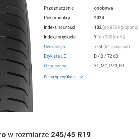
Przeznaczenie
osobowa
Rok produkcji
2024
Indeks nośności
102
(do 850 kg/oponę)
Indeks prędkości
Y
(do 300 km/h)
Gwarancja
7 lat
(84 miesiące)
Etykieta UE
D / B / 72 dB
Oznaczenia
XL, MO, PZ3, FR
Pełna specyfikacja
ro
w rozmiarze
245/45 R19