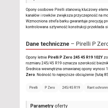
Opony osobowe Pirelli stanowią kluczowy elem
kanałów i rowków zwiększa przyczepność na mok
Wzmocniona strefa barku gwarantuje precyzję p
kontrolowana sztywność konstrukcji przekłada si
Dane techniczne
– Pirelli P Ze
Opony letnie
Pirelli P Zero 245 45 R19 102Y
zo
rozmiaru 245/45 R19 oznacza szerokość bieżnika
Średnica wewnętrzna omawianej opony wynosi 19
Zero
. Nośność to najwyższe obciążenie (tutaj 
Pirelli
P Zero
245/45 R19
Rant ochronn
Parametry
oferty