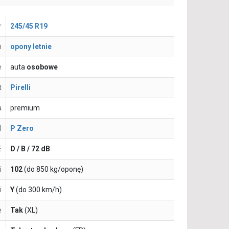
r
245/45 R19
n
opony letnie
e
auta
osobowe
t
Pirelli
a
premium
l
P Zero
E
D / B / 72 dB
i
102
(do 850 kg/oponę)
i
Y
(do 300 km/h)
e
Tak
(XL)