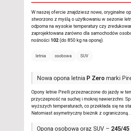
W naszej ofercie znajdziesz nowe, oryginalne 
stworzono z myślą o użytkowaniu w sezonie letn
odporna na wysokie temperatury czy zredukowan
zaprojektowana zarówno dla samochodów osobowy
nośności
102
(do 850 kg na oponę).
letnia
osobowa
SUV
Nowa opona letnia
P Zero
marki Pire
Opony letnie Pirelli przeznaczone do jazdy w t
przyczepność na suchej i mokrej nawierzchni. 
wyższych temperaturach, co przekłada się na sta
Natomiast asymetryczny bieżnik z ograniczoną
...
Opona osobowa oraz SUV –
245/45