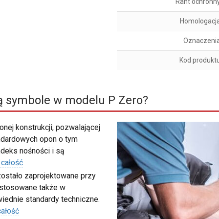
Rant ochronn
Homologacj
Oznaczeni
Kod produkt
ą symbole w modelu P Zero?
nej konstrukcji, pozwalającej
ndardowych opon o tym
deks nośności i są
 całość
zostało zaprojektowane przy
 stosowane także w
iednie standardy techniczne.
całość