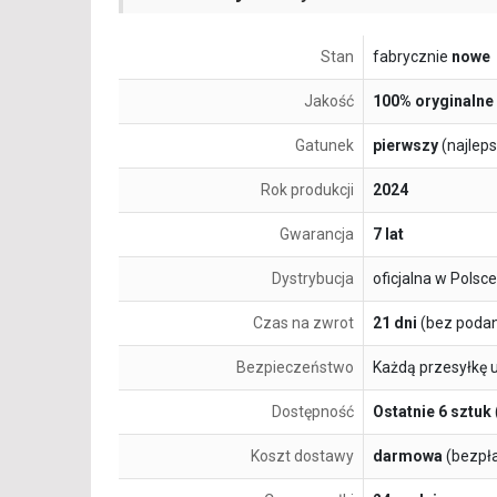
Stan
fabrycznie
nowe
Jakość
100% oryginalne
Gatunek
pierwszy
(najlep
Rok produkcji
2024
Gwarancja
7 lat
Dystrybucja
oficjalna w Polsce
Czas na zwrot
21 dni
(bez podan
Bezpieczeństwo
Każdą przesyłkę 
Dostępność
Ostatnie 6 sztuk
Koszt dostawy
darmowa
(bezpł