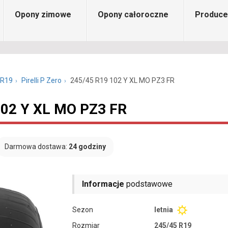
Opony zimowe
Opony całoroczne
Produce
 R19
Pirelli P Zero
245/45 R19 102 Y XL MO PZ3 FR
 102 Y XL MO PZ3 FR
Darmowa dostawa:
24 godziny
Informacje
podstawowe
Sezon
letnia
Rozmiar
245/45 R19