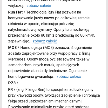
większej
...
zobacz całość
Run Flat
/
Technologia Run Flat pozwala na
kontynuowanie jazdy nawet po całkowitej utracie
ciśnienia w oponie, eliminując potrzebę
natychmiastowej wymiany. Opony te umożliwiają
przejechanie około 80 km z prędkością do 80 km/h,
zapewniając
...
zobacz całość
MOE
/
Homologacja (MOE) oznacza, iż ogumienie
zostało zaprojektowane przy współpracy z firmą
Mercedes. Opony mogą być stosowane także w
samochodach innych marek, spełniających
odpowiednie standardy techniczne. Ogumienie
homologowane gwarantuje
...
zobacz całość
PZ3
/
FR
/
(ang. Flange Rim) to specjalna nadlewka gumy
przy krawędzi opony, tworząca zagłębienie i chroniąca
felgę przed uszkodzeniami mechanicznymi.
Rozwiązanie minimalizuje ryzyko otarć podczas