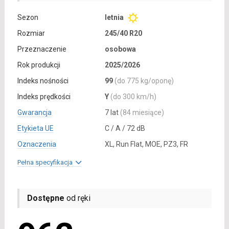
Sezon
letnia
Rozmiar
245/40 R20
Przeznaczenie
osobowa
Rok produkcji
2025/2026
Indeks nośności
99
(do 775 kg/oponę)
Indeks prędkości
Y
(do 300 km/h)
Gwarancja
7 lat
(84 miesiące)
Etykieta UE
C / A / 72 dB
Oznaczenia
XL, Run Flat, MOE, PZ3, FR
Pełna specyfikacja
Dostępne
od ręki