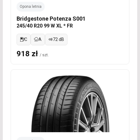
Opona letnia
Bridgestone Potenza S001
245/40 R20 99 W XL * FR
C
A
72 dB
918 zł
/ szt.