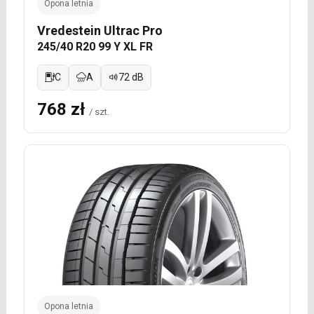
Opona letnia
Vredestein Ultrac Pro
245/40 R20 99 Y XL FR
C
A
72 dB
768 zł
/ szt.
Opona letnia