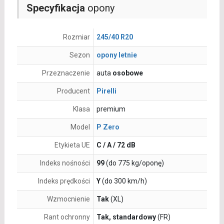
Specyfikacja
opony
Rozmiar
245/40 R20
Sezon
opony letnie
Przeznaczenie
auta
osobowe
Producent
Pirelli
Klasa
premium
Model
P Zero
Etykieta UE
C / A / 72 dB
Indeks nośności
99
(do 775 kg/oponę)
Indeks prędkości
Y
(do 300 km/h)
Wzmocnienie
Tak
(XL)
Rant ochronny
Tak, standardowy
(FR)