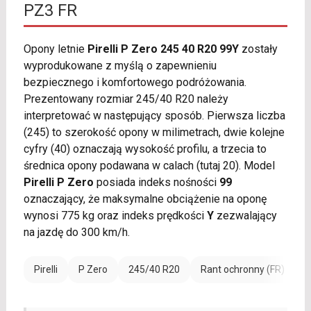
PZ3 FR
Opony letnie
Pirelli P Zero 245 40 R20 99Y
zostały
wyprodukowane z myślą o zapewnieniu
bezpiecznego i komfortowego podróżowania.
Prezentowany rozmiar 245/40 R20 należy
interpretować w następujący sposób. Pierwsza liczba
(245) to szerokość opony w milimetrach, dwie kolejne
cyfry (40) oznaczają wysokość profilu, a trzecia to
średnica opony podawana w calach (tutaj 20). Model
Pirelli P Zero
posiada indeks nośności
99
oznaczający, że maksymalne obciążenie na oponę
wynosi 775 kg oraz indeks prędkości
Y
zezwalający
na jazdę do 300 km/h.
Pirelli
P Zero
245/40 R20
Rant ochronny (FR)
W