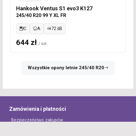
Hankook Ventus S1 evo3 K127
245/40 R20 99 Y XL FR
C
A
72 dB
644 zł
/ szt.
Wszystkie opony letnie 245/40 R20
Zamówienia i płatności
· Bezpieczeństwo zakupów
· Jak złożyć zamówienie?
· Sposoby płatności