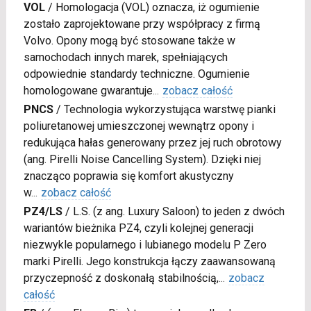
VOL
/
Homologacja (VOL) oznacza, iż ogumienie
zostało zaprojektowane przy współpracy z firmą
Volvo. Opony mogą być stosowane także w
samochodach innych marek, spełniających
odpowiednie standardy techniczne. Ogumienie
homologowane gwarantuje
...
zobacz całość
PNCS
/
Technologia wykorzystująca warstwę pianki
poliuretanowej umieszczonej wewnątrz opony i
redukująca hałas generowany przez jej ruch obrotowy
(ang. Pirelli Noise Cancelling System). Dzięki niej
znacząco poprawia się komfort akustyczny
w
...
zobacz całość
PZ4/LS
/
L.S. (z ang. Luxury Saloon) to jeden z dwóch
wariantów bieżnika PZ4, czyli kolejnej generacji
niezwykle popularnego i lubianego modelu P Zero
marki Pirelli. Jego konstrukcja łączy zaawansowaną
przyczepność z doskonałą stabilnością,
...
zobacz
całość