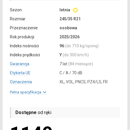
Sezon
letnia
Rozmiar
245/35 R21
Przeznaczenie
osobowa
Rok produkcji
2025/2026
Indeks nośności
96
(do 710 kg/oponę)
Indeks prędkości
Y
(do 300 km/h)
Gwarancja
7 lat
(84 miesiące)
Etykieta UE
C / A / 70 dB
Oznaczenia
XL, VOL, PNCS, PZ4/LS, FR
Pełna specyfikacja
Dostępne
od ręki