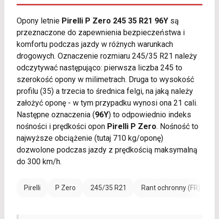
Opony letnie
Pirelli P Zero 245 35 R21 96Y
są
przeznaczone do zapewnienia bezpieczeństwa i
komfortu podczas jazdy w różnych warunkach
drogowych. Oznaczenie rozmiaru 245/35 R21 należy
odczytywać następująco: pierwsza liczba 245 to
szerokość opony w milimetrach. Druga to wysokość
profilu (35) a trzecia to średnica felgi, na jaką należy
założyć oponę - w tym przypadku wynosi ona 21 cali.
Następne oznaczenia (
96Y
) to odpowiednio indeks
nośności i prędkości opon
Pirelli P Zero
. Nośność to
najwyższe obciążenie (tutaj 710 kg/oponę)
dozwolone podczas jazdy z prędkością maksymalną
do 300 km/h.
Pirelli
P Zero
245/35 R21
Rant ochronny (FR)
W