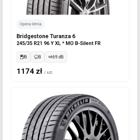
Opona letnia
Bridgestone Turanza 6
245/35 R21 96 Y XL * MO B-Silent FR
B
B
69 dB
1174 zł
/ szt.