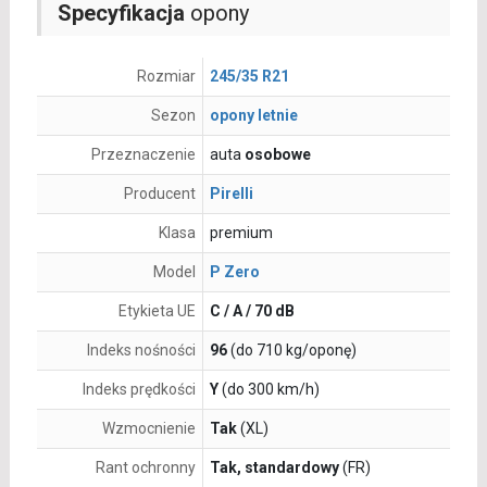
Specyfikacja
opony
Rozmiar
245/35 R21
Sezon
opony letnie
Przeznaczenie
auta
osobowe
Producent
Pirelli
Klasa
premium
Model
P Zero
Etykieta UE
C / A / 70 dB
Indeks nośności
96
(do 710 kg/oponę)
Indeks prędkości
Y
(do 300 km/h)
Wzmocnienie
Tak
(XL)
Rant ochronny
Tak, standardowy
(FR)