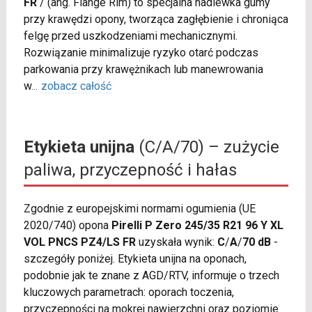
FR
/
(ang. Flange Rim) to specjalna nadlewka gumy
przy krawędzi opony, tworząca zagłębienie i chroniąca
felgę przed uszkodzeniami mechanicznymi.
Rozwiązanie minimalizuje ryzyko otarć podczas
parkowania przy krawężnikach lub manewrowania
w
...
zobacz całość
Etykieta unijna
(C/A/70) – zużycie
paliwa, przyczepność i hałas
Zgodnie z europejskimi normami ogumienia (UE
2020/740) opona
Pirelli P Zero 245/35 R21 96 Y XL
VOL PNCS PZ4/LS FR
uzyskała wynik:
C
/
A
/
70 dB
-
szczegóły poniżej. Etykieta unijna na oponach,
podobnie jak te znane z AGD/RTV, informuje o trzech
kluczowych parametrach: oporach toczenia,
przyczepności na mokrej nawierzchni oraz poziomie