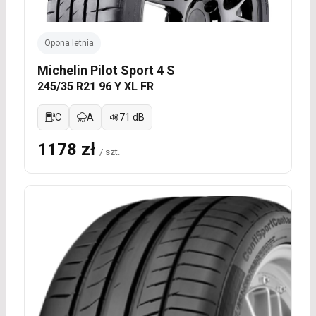
Opona letnia
Michelin Pilot Sport 4 S
245/35 R21 96 Y XL FR
C
A
71 dB
1178 zł
/ szt.