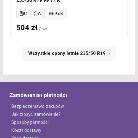
235/50 R19 99 V FR
C
A
69 dB
504 zł
/ szt.
Wszystkie opony letnie 235/50 R19
Zamówienia i płatności
· Bezpieczeństwo zakupów
· Jak złożyć zamówienie?
· Sposoby płatności
· Koszt dostawy