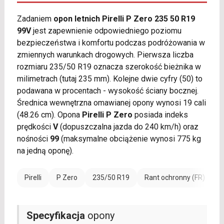
Zadaniem
opon letnich Pirelli P Zero 235 50 R19
99V
jest zapewnienie odpowiedniego poziomu
bezpieczeństwa i komfortu podczas podróżowania w
zmiennych warunkach drogowych. Pierwsza liczba
rozmiaru 235/50 R19 oznacza szerokość bieżnika w
milimetrach (tutaj 235 mm). Kolejne dwie cyfry (50) to
podawana w procentach - wysokość ściany bocznej.
Średnica wewnętrzna omawianej opony wynosi 19 cali
(48.26 cm). Opona
Pirelli P Zero
posiada indeks
prędkości
V
(dopuszczalna jazda do 240 km/h) oraz
nośności
99
(maksymalne obciążenie wynosi 775 kg
na jedną oponę).
Pirelli
P Zero
235/50 R19
Rant ochronny (FR)
Specyfikacja
opony