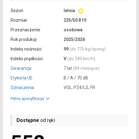
Sezon
letnia
Rozmiar
235/50 R19
Przeznaczenie
osobowa
Rok produkcji
2025/2026
Indeks nośności
99
(do 775 kg/oponę)
Indeks prędkości
V
(do 240 km/h)
Gwarancja
7 lat
(84 miesiące)
Etykieta UE
B / A / 70 dB
Oznaczenia
VOL, PZ4/LS, FR
Pełna specyfikacja
Dostępne
od ręki