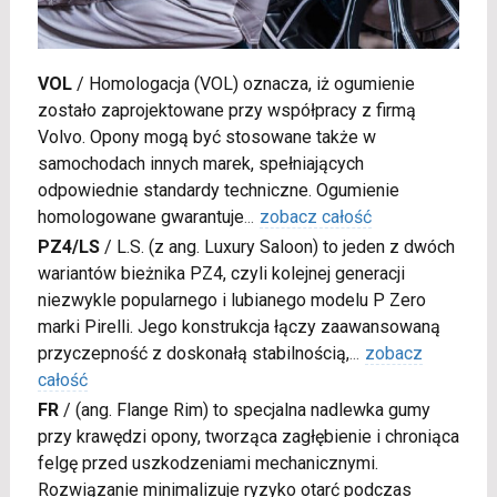
VOL
/
Homologacja (VOL) oznacza, iż ogumienie
zostało zaprojektowane przy współpracy z firmą
Volvo. Opony mogą być stosowane także w
samochodach innych marek, spełniających
odpowiednie standardy techniczne. Ogumienie
homologowane gwarantuje
...
zobacz całość
PZ4/LS
/
L.S. (z ang. Luxury Saloon) to jeden z dwóch
wariantów bieżnika PZ4, czyli kolejnej generacji
niezwykle popularnego i lubianego modelu P Zero
marki Pirelli. Jego konstrukcja łączy zaawansowaną
przyczepność z doskonałą stabilnością,
...
zobacz
całość
FR
/
(ang. Flange Rim) to specjalna nadlewka gumy
przy krawędzi opony, tworząca zagłębienie i chroniąca
felgę przed uszkodzeniami mechanicznymi.
Rozwiązanie minimalizuje ryzyko otarć podczas