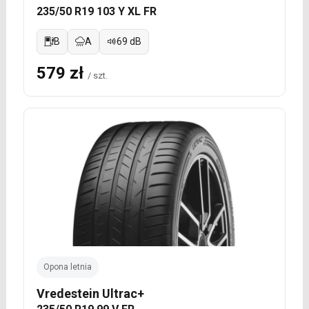
235/50 R19 103 Y XL FR
B
A
69 dB
579 zł
/ szt.
Opona letnia
Vredestein Ultrac+