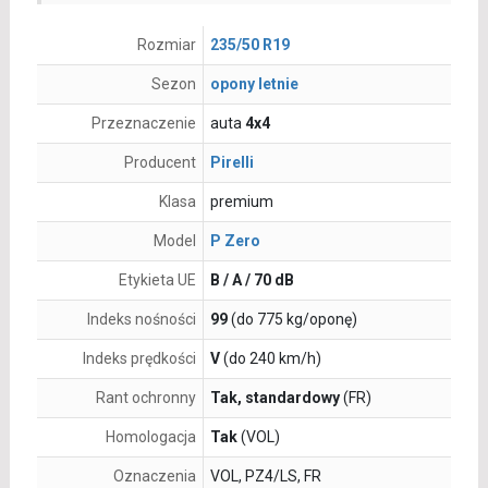
Rozmiar
235/50 R19
Sezon
opony letnie
Przeznaczenie
auta
4x4
Producent
Pirelli
Klasa
premium
Model
P Zero
Etykieta UE
B / A / 70 dB
Indeks nośności
99
(do 775 kg/oponę)
Indeks prędkości
V
(do 240 km/h)
Rant ochronny
Tak, standardowy
(FR)
Homologacja
Tak
(VOL)
Oznaczenia
VOL, PZ4/LS, FR