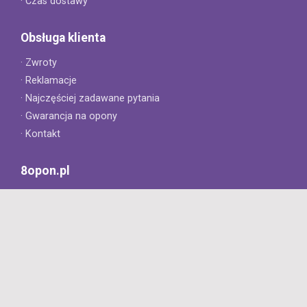
· Czas dostawy
Obsługa klienta
· Zwroty
· Reklamacje
· Najczęściej zadawane pytania
· Gwarancja na opony
· Kontakt
8opon.pl
· O firmie
· Opinie klientów
· Dlaczego warto u nas kupić?
· Polityka prywatności
· Regulamin