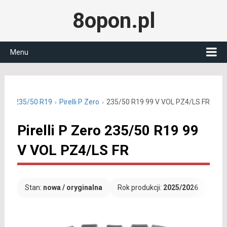
8opon.pl
Menu
etnie 235/50 R19
Pirelli P Zero
235/50 R19 99 V VOL PZ4/LS FR
Pirelli P Zero 235/50 R19 99
V VOL PZ4/LS FR
Stan:
nowa / oryginalna
Rok produkcji:
2025/2026
Dar