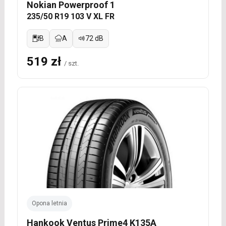
Nokian Powerproof 1
235/50 R19 103 V XL FR
B
A
72 dB
519 zł
/ szt.
Opona letnia
Hankook Ventus Prime4 K135A