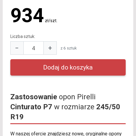
934
zł/szt.
Liczba sztuk:
−
+
z 6 sztuk
Zastosowanie
opon Pirelli
Cinturato P7
w rozmiarze
245/50
R19
W naszej ofercie znajdziesz nowe, oryginalne opony