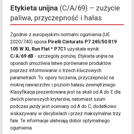
Etykieta unijna
(C/A/69) – zużycie
paliwa, przyczepność i hałas
Zgodnie z europejskimi normami ogumienia (UE
2020/740) opona
Pirelli Cinturato P7 245/50 R19
105 W XL Run Flat * P7C1
uzyskała wynik:
C
/
A
/
69 dB
- szczegóły poniżej. Etykieta unijna na
oponach umożliwia łatwe porównanie produktów
poprzez informowanie o trzech kluczowych
parametrach. To: opory toczenia, przyczepność na
mokrej nawierzchni i poziom hałasu zewnętrznego.
Klasyfikacja prezentowana jest na skali od A do E dla
dwóch pierwszych kryteriów, natomiast szum
podczas jazdy jest oceniany od A do C, dodatkowo
wskazywany w decybelach i przez maksymalnie trzy
fale. Te informacje ułatwiają dobór optymalnego
ogumienia.