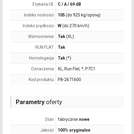
Etykieta UE
C / A / 69 dB
Indeks nośności
105
(do 925 kg/oponę)
Indeks prędkości
W
(do 270 km/h)
Wzmocnienie
Tak
(XL)
RUN FLAT
Tak
Homologacja
Tak
(*)
Oznaczenia
XL, Run Flat, *, P7C1
Kod produktu
P8-2671600
Parametry
oferty
Stan
fabrycznie
nowe
Jakość
100% oryginalne