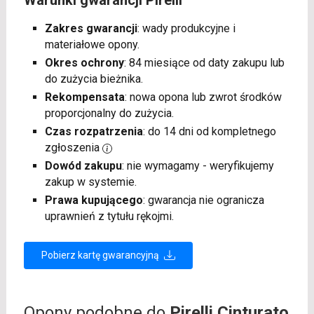
Warunki gwarancji Pirelli
Zakres gwarancji
: wady produkcyjne i
materiałowe opony.
Okres ochrony
: 84 miesiące od daty zakupu lub
do zużycia bieżnika.
Rekompensata
: nowa opona lub zwrot środków
proporcjonalny do zużycia.
Czas rozpatrzenia
: do 14 dni od kompletnego
zgłoszenia
Dowód zakupu
: nie wymagamy - weryfikujemy
zakup w systemie.
Prawa kupującego
: gwarancja nie ogranicza
uprawnień z tytułu rękojmi.
Pobierz kartę gwarancyjną
Opony podobne do
Pirelli Cinturato