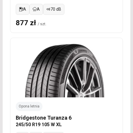
A
A
70 dB
877 zł
/ szt.
Opona letnia
Bridgestone Turanza 6
245/50 R19 105 W XL