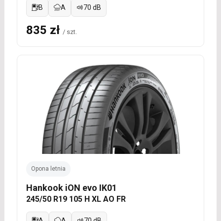
B
A
70 dB
835 zł
/ szt.
Opona letnia
Hankook iON evo IK01
245/50 R19 105 H XL AO FR
A
A
70 dB