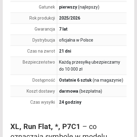
Gatunek
pierwszy
(najlepszy)
Rok produkcji
2025/2026
Gwarancja
7 lat
Dystrybucja
oficjalna w Polsce
Czas na zwrot
21 dni
Bezpieczeństwo
Każdą przesyłkę ubezpieczamy
do 10 000 zł
Dostępność
Ostatnie 6 sztuk
(na magazynie)
Koszt dostawy
darmowa
(bezpłatna)
Czas wysyłki
24 godziny
XL, Run Flat, *, P7C1
– co
oznaczają symbole w modelu