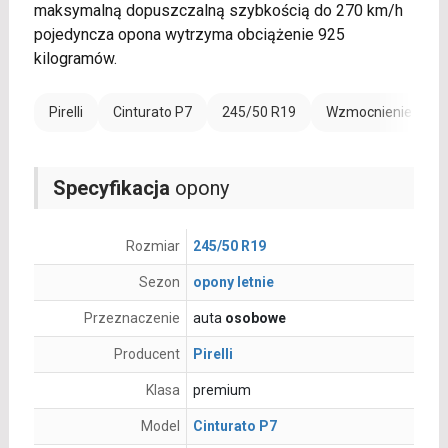
maksymalną dopuszczalną szybkością do 270 km/h
pojedyncza opona wytrzyma obciążenie 925
kilogramów.
Pirelli
Cinturato P7
245/50 R19
Wzmocnienie (XL)
Specyfikacja
opony
Rozmiar
245/50 R19
Sezon
opony letnie
Przeznaczenie
auta
osobowe
Producent
Pirelli
Klasa
premium
Model
Cinturato P7