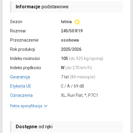
Informacje
podstawowe
Sezon
letnia
Rozmiar
245/50 R19
Przeznaczenie
osobowa
Rok produkcji
2025/2026
Indeks nośności
105
(do 925 kg/oponę)
Indeks prędkości
W
(do 270 km/h)
Gwarancja
7 lat
(84 miesiące)
Etykieta UE
C / A / 69 dB
Oznaczenia
XL, Run Flat, *, P7C1
Pełna specyfikacja
Dostępne
od ręki