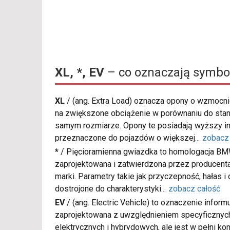
XL, *, EV
– co oznaczają symbo
XL
/
(ang. Extra Load) oznacza opony o wzmocnio
na zwiększone obciążenie w porównaniu do sta
samym rozmiarze. Opony te posiadają wyższy in
przeznaczone do pojazdów o większej
...
zobacz
*
/
Pięcioramienna gwiazdka to homologacja BM
zaprojektowana i zatwierdzona przez producenta
marki. Parametry takie jak przyczepność, hałas i
dostrojone do charakterystyki
...
zobacz całość
EV
/
(ang. Electric Vehicle) to oznaczenie inform
zaprojektowana z uwzględnieniem specyficzn
elektrycznych i hybrydowych, ale jest w pełni k