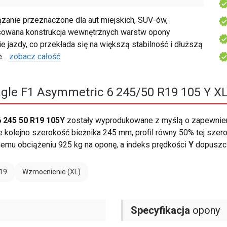
anie przeznaczone dla aut miejskich, SUV-ów,
owana konstrukcja wewnętrznych warstw opony
 jazdy, co przekłada się na większą stabilność i dłuższą
e
...
zobacz całość
gle F1 Asymmetric 6 245/50 R19 105 Y XL
 245 50 R19 105Y
zostały wyprodukowane z myślą o zapewnie
olejno szerokość bieżnika 245 mm, profil równy 50% tej szerok
u obciążeniu 925 kg na oponę, a indeks prędkości
Y
dopuszcz
19
Wzmocnienie (XL)
Specyfikacja
opony