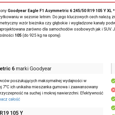
opony
Goodyear Eagle F1 Asymmetric 6 245/50 R19 105 Y XL *
ytkowaniu w sezonie letnim. Do jego kluczowych cech należą z
metryczny wzór bieżnika czy głębokie i wygładzone kanały pod
aprojektowana zarówno dla samochodów osobowych jak i SUV. J
nośności
105
(do 925 kg na oponę).
tric 6
marki Goodyear
rowców poszukujących maksymalnej wydajności w
ej 7°C ich unikalna mieszanka gumowa i zaawansowany
rzyczepność na suchej i mokrej nawierzchni. Efektywność
bacz całość
 R19 105 Y