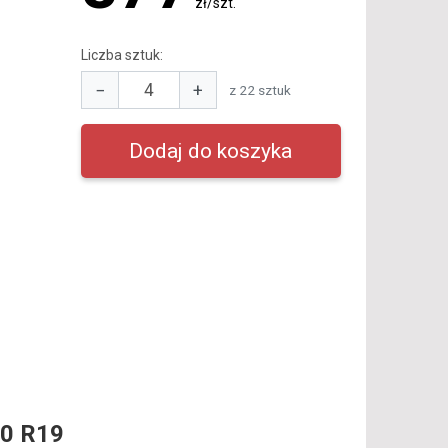
zł/szt.
Liczba sztuk:
−
+
z 22 sztuk
0 R19