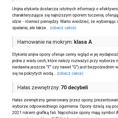
Unijna etykieta dostarcza istotnych informacji o efektyw
charakteryzujące się najniższym oporem toczenia, oferuj
idzie - również pieniędzy. Warto wiedzieć, że wybierając 
spalanie, ale także
...
zobacz całość
Hamowanie na mokrym:
klasa A
Etykieta unijna opony oferuje cenny wgląd w jej wydajność
jedna z wielu cech, które należy rozważyć przy wyborze n
niedawna jeszcze "F" czy nawet "G") jest bezpośrednim 
się na pokrytych wodą
...
zobacz całość
Hałas zewnętrzny:
70 decybeli
Hałas zewnętrzny generowany przez opony, prezentowany 
wyborze odpowiedniego ogumienia. Opony dzielą się pod
2021 rokiem grafiką fali. Najcichsze opony mają symbol A 