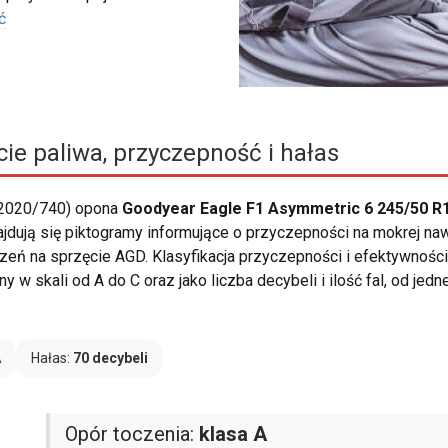
ć
ie paliwa, przyczepność i hałas
 2020/740) opona
Goodyear Eagle F1 Asymmetric 6 245/50 R1
ajdują się piktogramy informujące o przyczepności na mokrej naw
ń na sprzęcie AGD. Klasyfikacja przyczepności i efektywności 
 w skali od A do C oraz jako liczba decybeli i ilość fal, od jed
A
Hałas:
70 decybeli
Opór toczenia:
klasa A