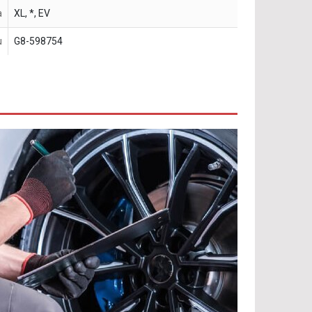
a
XL, *, EV
u
G8-598754