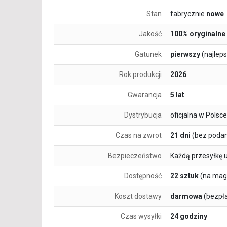
Stan
fabrycznie
nowe
Jakość
100% oryginalne
Gatunek
pierwszy
(najlep
Rok produkcji
2026
Gwarancja
5 lat
Dystrybucja
oficjalna w Polsce
Czas na zwrot
21 dni
(bez podan
Bezpieczeństwo
Każdą przesyłkę 
Dostępność
22 sztuk
(na mag
Koszt dostawy
darmowa
(bezpł
Czas wysyłki
24 godziny