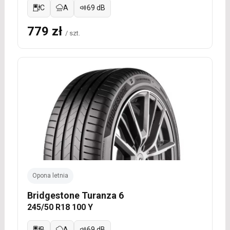
C
A
69 dB
779 zł
/ szt.
Opona letnia
Bridgestone Turanza 6
245/50 R18 100 Y
B
A
69 dB