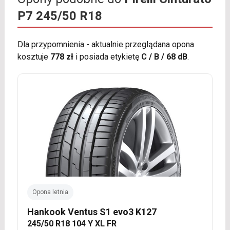
P7 245/50 R18
Dla przypomnienia - aktualnie przeglądana opona
kosztuje
778 zł
i posiada etykietę
C / B / 68 dB
.
Opona letnia
Hankook Ventus S1 evo3 K127
245/50 R18 104 Y XL FR