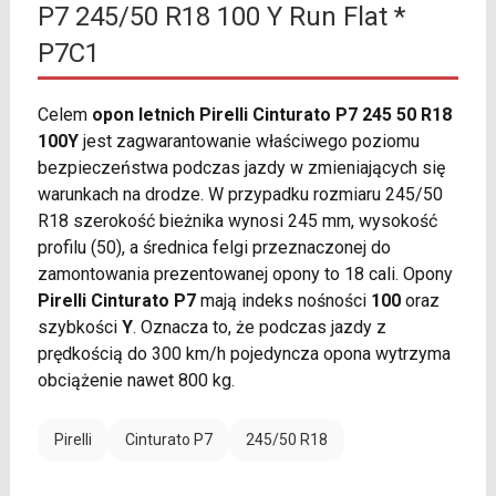
P7 245/50 R18 100 Y Run Flat *
P7C1
Celem
opon letnich Pirelli Cinturato P7 245 50 R18
100Y
jest zagwarantowanie właściwego poziomu
bezpieczeństwa podczas jazdy w zmieniających się
warunkach na drodze. W przypadku rozmiaru 245/50
R18 szerokość bieżnika wynosi 245 mm, wysokość
profilu (50), a średnica felgi przeznaczonej do
zamontowania prezentowanej opony to 18 cali. Opony
Pirelli Cinturato P7
mają indeks nośności
100
oraz
szybkości
Y
. Oznacza to, że podczas jazdy z
prędkością do 300 km/h pojedyncza opona wytrzyma
obciążenie nawet 800 kg.
Pirelli
Cinturato P7
245/50 R18