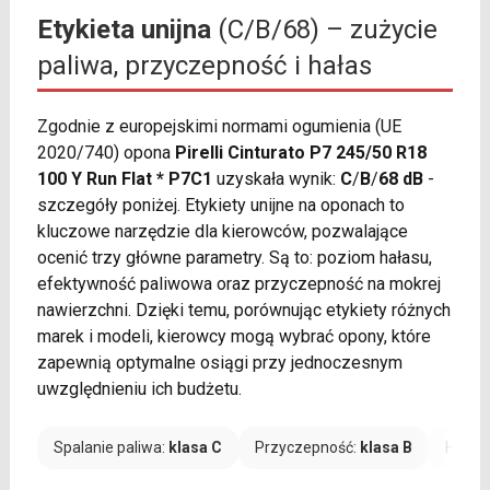
Etykieta unijna
(C/B/68) – zużycie
paliwa, przyczepność i hałas
Zgodnie z europejskimi normami ogumienia (UE
2020/740) opona
Pirelli Cinturato P7 245/50 R18
100 Y Run Flat * P7C1
uzyskała wynik:
C
/
B
/
68 dB
-
szczegóły poniżej. Etykiety unijne na oponach to
kluczowe narzędzie dla kierowców, pozwalające
ocenić trzy główne parametry. Są to: poziom hałasu,
efektywność paliwowa oraz przyczepność na mokrej
nawierzchni. Dzięki temu, porównując etykiety różnych
marek i modeli, kierowcy mogą wybrać opony, które
zapewnią optymalne osiągi przy jednoczesnym
uwzględnieniu ich budżetu.
Spalanie paliwa:
klasa C
Przyczepność:
klasa B
Hałas