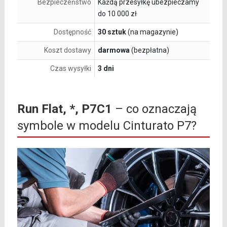
Bezpieczeństwo
Każdą przesyłkę ubezpieczamy
do 10 000 zł
Dostępność
30 sztuk
(na magazynie)
Koszt dostawy
darmowa
(bezpłatna)
Czas wysyłki
3 dni
Run Flat, *, P7C1
– co oznaczają
symbole w modelu Cinturato P7?