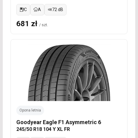
C
A
72 dB
681 zł
/ szt.
Opona letnia
Goodyear Eagle F1 Asymmetric 6
245/50 R18 104 Y XL FR