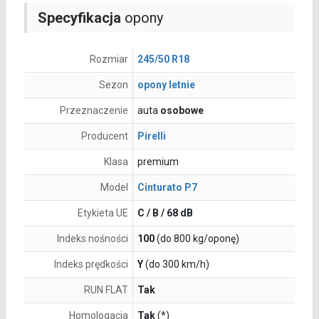
Specyfikacja
opony
Rozmiar
245/50 R18
Sezon
opony letnie
Przeznaczenie
auta
osobowe
Producent
Pirelli
Klasa
premium
Model
Cinturato P7
Etykieta UE
C / B / 68 dB
Indeks nośności
100
(do 800 kg/oponę)
Indeks prędkości
Y
(do 300 km/h)
RUN FLAT
Tak
Homologacja
Tak
(*)