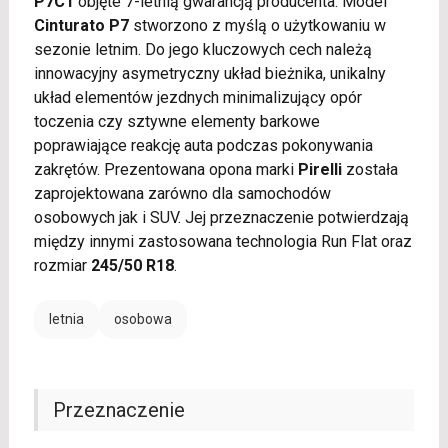
P7C1
objęte 7-letnią gwarancją producenta. Model
Cinturato P7
stworzono z myślą o użytkowaniu w
sezonie letnim. Do jego kluczowych cech należą
innowacyjny asymetryczny układ bieżnika, unikalny
układ elementów jezdnych minimalizujący opór
toczenia czy sztywne elementy barkowe
poprawiające reakcję auta podczas pokonywania
zakrętów. Prezentowana opona marki
Pirelli
została
zaprojektowana zarówno dla samochodów
osobowych jak i SUV. Jej przeznaczenie potwierdzają
między innymi zastosowana technologia Run Flat oraz
rozmiar
245/50 R18
.
letnia
osobowa
Przeznaczenie