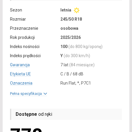
Sezon
letnia
Rozmiar
245/50 R18
Przeznaczenie
osobowa
Rok produkcji
2025/2026
Indeks nośności
100
(do 800 kg/oponę)
Indeks prędkości
Y
(do 300 km/h)
Gwarancja
7 lat
(84 miesiące)
Etykieta UE
C / B / 68 dB
Oznaczenia
Run Flat, *, P7C1
Pełna specyfikacja
Dostępne
od ręki