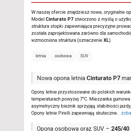
W naszej ofercie znajdziesz nowe, oryginalne 
Model
Cinturato P7
stworzono z myślą o użytko
struktura stopki zapewniająca precyzyjne prow
została zaprojektowana zarówno dla samochodów
wzmocniona struktura (oznaczenie
XL
).
letnia
osobowa
SUV
Nowa opona letnia
Cinturato P7
mark
Opony letnie przystosowane do polskich warunk
temperaturach powyżej 7°C. Mieszanka gumowa 
asymetryczny bieżnik sprzyjają stabilności jazd
Opony letnie Pirelli zapewniają skuteczne
...
zoba
Opona osobowa oraz SUV –
245/40