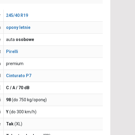
r
245/40 R19
n
opony letnie
e
auta
osobowe
t
Pirelli
a
premium
l
Cinturato P7
E
C / A / 70 dB
i
98
(do 750 kg/oponę)
i
Y
(do 300 km/h)
e
Tak
(XL)