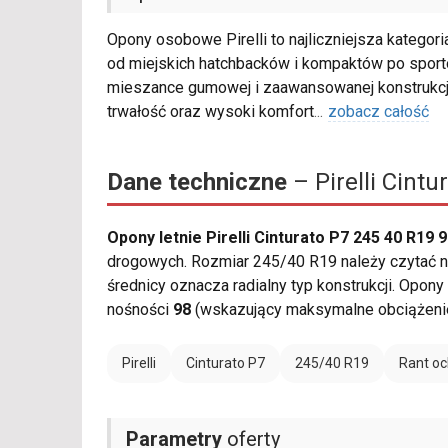
Opony osobowe Pirelli to najliczniejsza kategor
od miejskich hatchbacków i kompaktów po sport
mieszance gumowej i zaawansowanej konstrukcji
trwałość oraz wysoki komfort
...
zobacz całość
Dane techniczne
– Pirelli Cint
Opony letnie Pirelli Cinturato P7 245 40 R19 
drogowych. Rozmiar 245/40 R19 należy czytać na
średnicy oznacza radialny typ konstrukcji. Opony
nośności
98
(wskazujący maksymalne obciążeni
Pirelli
Cinturato P7
245/40 R19
Rant oc
Parametry
oferty