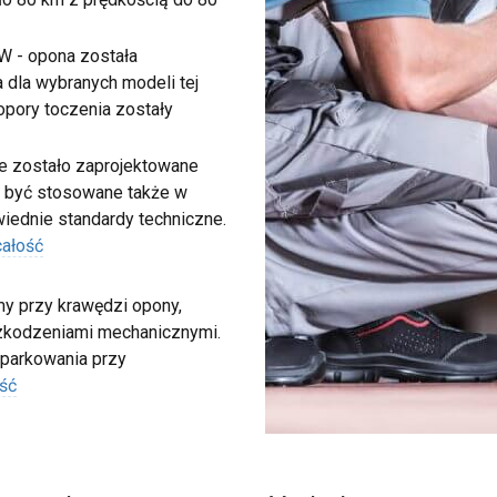
W - opona została
 dla wybranych modeli tej
 opory toczenia zostały
e zostało zaprojektowane
 być stosowane także w
iednie standardy techniczne.
całość
my przy krawędzi opony,
szkodzeniami mechanicznymi.
 parkowania przy
ść