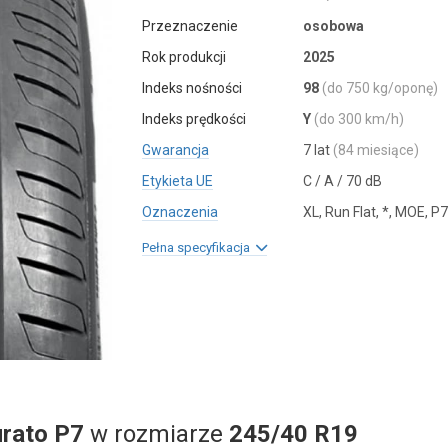
Przeznaczenie
osobowa
Rok produkcji
2025
Indeks nośności
98
(do 750 kg/oponę)
Indeks prędkości
Y
(do 300 km/h)
Gwarancja
7 lat
(84 miesiące)
Etykieta UE
C / A / 70 dB
Oznaczenia
XL, Run Flat, *, MOE, P
Pełna specyfikacja
urato P7
w rozmiarze
245/40 R19