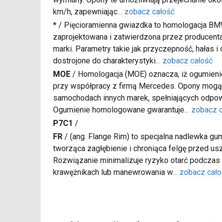
km/h, zapewniając
...
zobacz całość
*
/
Pięcioramienna gwiazdka to homologacja BM
zaprojektowana i zatwierdzona przez producenta
marki. Parametry takie jak przyczepność, hałas i
dostrojone do charakterystyki
...
zobacz całość
MOE
/
Homologacja (MOE) oznacza, iż ogumieni
przy współpracy z firmą Mercedes. Opony mogą
samochodach innych marek, spełniających odpow
Ogumienie homologowane gwarantuje
...
zobacz 
P7C1
/
FR
/
(ang. Flange Rim) to specjalna nadlewka gu
tworząca zagłębienie i chroniąca felgę przed u
Rozwiązanie minimalizuje ryzyko otarć podczas
krawężnikach lub manewrowania w
...
zobacz cało