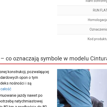
Rant ochronn
RUN FLA
Homologacj
Oznaczeni
Kod produkt
– co oznaczają symbole w modelu Cintur
nej konstrukcji, pozwalającej
ndardowych opon o tym
deks nośności i są
 całość
tynuowanie jazdy nawet po
c potrzebę natychmiastowej
ło 80 km z prędkością do 80