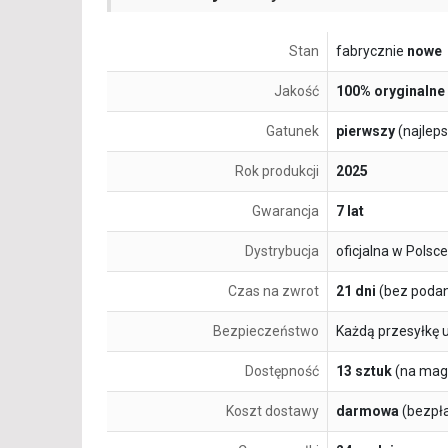
Stan
fabrycznie
nowe
Jakość
100% oryginalne
Gatunek
pierwszy
(najlep
Rok produkcji
2025
Gwarancja
7 lat
Dystrybucja
oficjalna w Polsce
Czas na zwrot
21 dni
(bez podan
Bezpieczeństwo
Każdą przesyłkę 
Dostępność
13 sztuk
(na mag
Koszt dostawy
darmowa
(bezpł