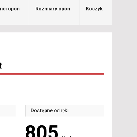
nci opon
Rozmiary opon
Koszyk
R
Dostępne
od ręki
805