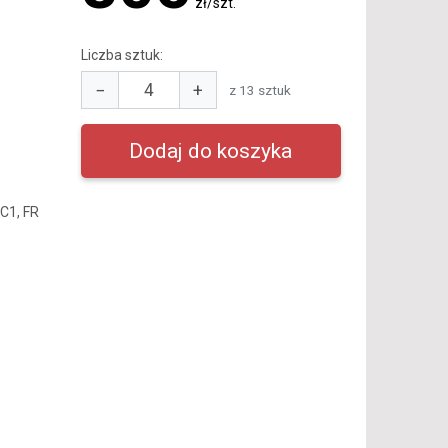
zł/szt.
Liczba sztuk:
−
+
z 13 sztuk
7C1, FR