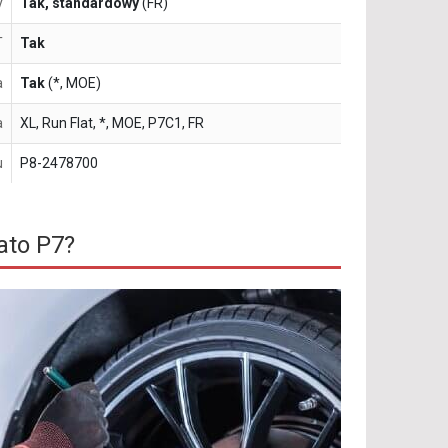
y
Tak, standardowy
(FR)
T
Tak
a
Tak
(*, MOE)
a
XL, Run Flat, *, MOE, P7C1, FR
u
P8-2478700
ato P7?