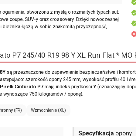
ia ogumienia, stworzona z myślą o rozmaitych typach aut:
owe coupe, SUV-y oraz crossovery. Dzięki nowoczesnej
 bieżnika łączą w sobie znakomitą przyczepność,
urato P7 245/40 R19 98 Y XL Run Flat * MO
98Y
są przeznaczone do zapewnienia bezpieczeństwa i komfort
stępująco: szerokość opony 245 mm, wysokość profilu 40 i śred
Pirelli Cinturato P7
mają indeks prędkości
Y
(oznaczający dopu
e wynoszące 750 kilogramów / oponę).
hronny (FR)
Wzmocnienie (XL)
Specyfikacja
opony