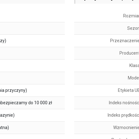
Rozmia
Sezo
szy)
Przeznaczeni
Producen
Klas
Mode
ia przyczyny)
Etykieta U
ubezpieczamy do 10 000 zł
Indeks nośnośc
azynie)
Indeks prędkośc
atna)
Wzmocnieni