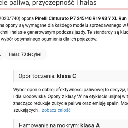
ie paliwa, przyczepność i hałas
 2020/740) opona
Pirelli Cinturato P7 245/40 R19 98 Y XL Run
ty na opony są wymagane dla każdego modelu sprzedawanego w Uni
zchni i hałasie generowanym podczas jazdy. Te standardy są klu
wybór optymalnego ogumienia dla ich pojazdów.
A
Hałas:
70 decybeli
Opór toczenia:
klasa C
Wybór opon o dobrej efektywności paliwowej to decyzja, k
i dla środowiska. Opony z klasy "A" na etykiecie unijnej w
znacząco redukuje zużycie paliwa oraz emisję spalin. M
szukających
...
zobacz całość
Hamowanie na mokrym:
klasa A