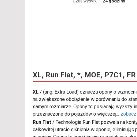
Czas wysyłki
24 godziny
XL, Run Flat, *, MOE, P7C1, FR
XL
/
(ang. Extra Load) oznacza opony o wzmocnio
na zwiększone obciążenie w porównaniu do sta
samym rozmiarze. Opony te posiadają wyższy in
przeznaczone do pojazdów o większej
...
zobacz
Run Flat
/
Technologia Run Flat pozwala na kon
całkowitej utracie ciśnienia w oponie, eliminują
wymiany. Opony te umożliwiają przejechanie oko