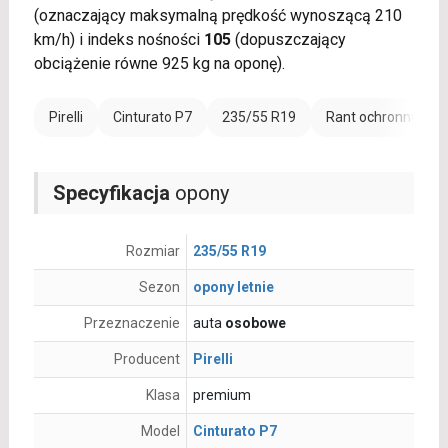
(oznaczający maksymalną prędkość wynoszącą 210
km/h) i indeks nośności
105
(dopuszczający
obciążenie równe 925 kg na oponę).
Pirelli
Cinturato P7
235/55 R19
Rant ochronny (FR)
Specyfikacja
opony
Rozmiar
235/55 R19
Sezon
opony letnie
Przeznaczenie
auta
osobowe
Producent
Pirelli
Klasa
premium
Model
Cinturato P7