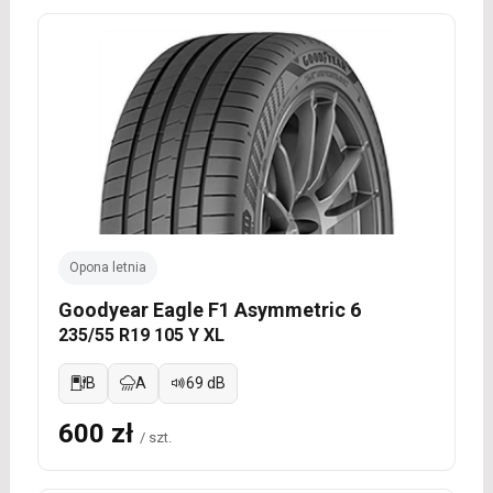
Opona letnia
Goodyear Eagle F1 Asymmetric 6
235/55 R19 105 Y XL
B
A
69 dB
600 zł
/ szt.