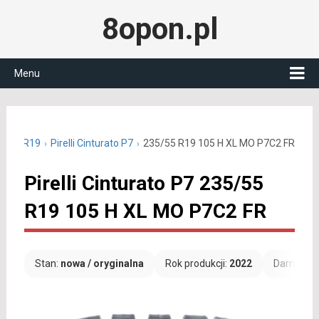
8opon.pl
Menu
35/55 R19
Pirelli Cinturato P7
235/55 R19 105 H XL MO P7C2 FR
Pirelli Cinturato P7 235/55
R19 105 H XL MO P7C2 FR
Stan:
nowa / oryginalna
Rok produkcji:
2022
Darmowa 