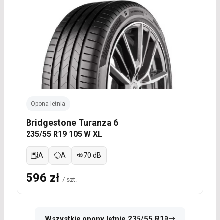
Opona letnia
Bridgestone Turanza 6
235/55 R19 105 W XL
A
A
70 dB
596 zł
/ szt.
Wszystkie opony letnie 235/55 R19