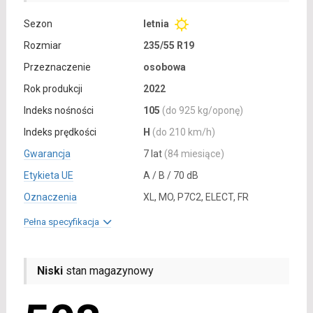
Sezon
letnia
Rozmiar
235/55 R19
Przeznaczenie
osobowa
Rok produkcji
2022
Indeks nośności
105
(do 925 kg/oponę)
Indeks prędkości
H
(do 210 km/h)
Gwarancja
7 lat
(84 miesiące)
Etykieta UE
A / B / 70 dB
Oznaczenia
XL, MO, P7C2, ELECT, FR
Pełna specyfikacja
Niski
stan magazynowy