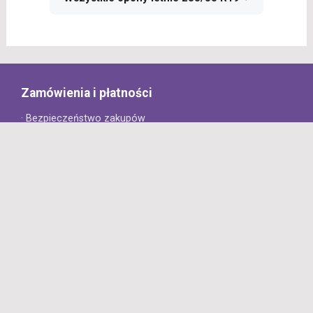
Zamówienia i płatności
· Bezpieczeństwo zakupów
· Jak złożyć zamówienie?
· Sposoby płatności
· Koszt dostawy
· Czas dostawy
Obsługa klienta
· Zwroty
· Reklamacje
· Najczęściej zadawane pytania
· Gwarancja na opony