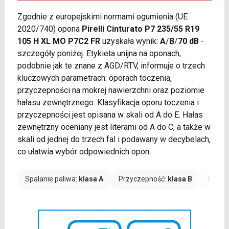
Zgodnie z europejskimi normami ogumienia (UE
2020/740) opona
Pirelli Cinturato P7 235/55 R19
105 H XL MO P7C2 FR
uzyskała wynik:
A
/
B
/
70 dB
-
szczegóły poniżej. Etykieta unijna na oponach,
podobnie jak te znane z AGD/RTV, informuje o trzech
kluczowych parametrach: oporach toczenia,
przyczepności na mokrej nawierzchni oraz poziomie
hałasu zewnętrznego. Klasyfikacja oporu toczenia i
przyczepności jest opisana w skali od A do E. Hałas
zewnętrzny oceniany jest literami od A do C, a także w
skali od jednej do trzech fal i podawany w decybelach,
co ułatwia wybór odpowiednich opon.
Spalanie paliwa:
klasa A
Przyczepność:
klasa B
Hałas: