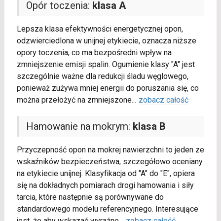
Opór toczenia:
klasa A
Lepsza klasa efektywności energetycznej opon,
odzwierciedlona w unijnej etykiecie, oznacza niższe
opory toczenia, co ma bezpośredni wpływ na
zmniejszenie emisji spalin. Ogumienie klasy "A" jest
szczególnie ważne dla redukcji śladu węglowego,
ponieważ zużywa mniej energii do poruszania się, co
można przełożyć na zmniejszone
...
zobacz całość
Hamowanie na mokrym:
klasa B
Przyczepność opon na mokrej nawierzchni to jeden ze
wskaźników bezpieczeństwa, szczegółowo oceniany
na etykiecie unijnej. Klasyfikacja od "A" do "E", opiera
się na dokładnych pomiarach drogi hamowania i siły
tarcia, które następnie są porównywane do
standardowego modelu referencyjnego. Interesujące
jest, że aby wskazać wyraźne
...
zobacz całość