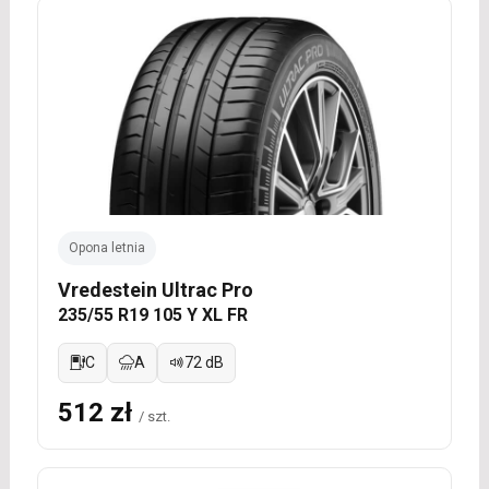
Opona letnia
Vredestein Ultrac Pro
235/55 R19 105 Y XL FR
C
A
72 dB
512 zł
/ szt.