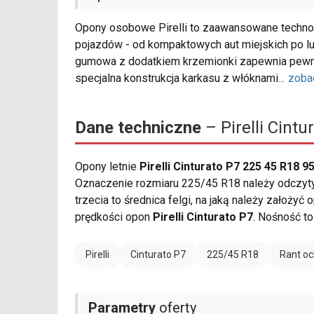
Opony osobowe Pirelli to zaawansowane technol
pojazdów - od kompaktowych aut miejskich po l
gumowa z dodatkiem krzemionki zapewnia pewną
specjalna konstrukcja karkasu z włóknami
...
zoba
Dane techniczne
– Pirelli Cint
Opony letnie
Pirelli Cinturato P7 225 45 R18 9
Oznaczenie rozmiaru 225/45 R18 należy odczytyw
trzecia to średnica felgi, na jaką należy założy
prędkości opon
Pirelli Cinturato P7
. Nośność t
Pirelli
Cinturato P7
225/45 R18
Rant oc
Parametry
oferty