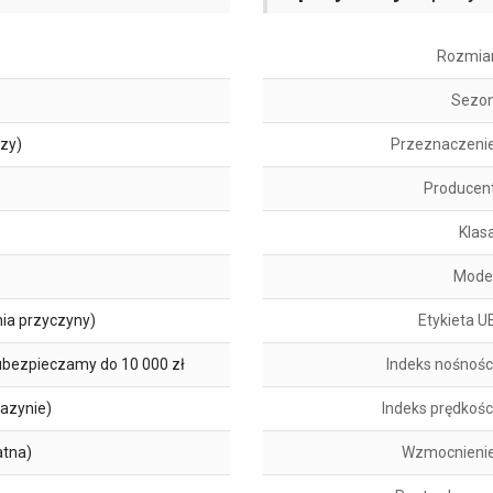
Rozmia
Sezo
szy)
Przeznaczeni
Producen
Klas
Mode
ia przyczyny)
Etykieta U
ubezpieczamy do 10 000 zł
Indeks nośnośc
azynie)
Indeks prędkośc
atna)
Wzmocnieni