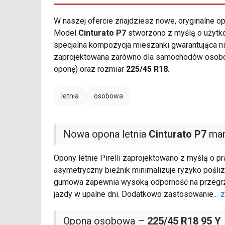
W naszej ofercie znajdziesz nowe, oryginalne 
Model
Cinturato P7
stworzono z myślą o użytkow
specjalna kompozycja mieszanki gwarantująca n
zaprojektowana zarówno dla samochodów osobow
oponę) oraz rozmiar
225/45 R18
.
letnia
osobowa
Nowa opona letnia
Cinturato P7
mark
Opony letnie Pirelli zaprojektowano z myślą o p
asymetryczny bieżnik minimalizuje ryzyko pośl
gumowa zapewnia wysoką odporność na przegrza
jazdy w upalne dni. Dodatkowo zastosowanie
...
z
Opona osobowa –
225/45 R18 95 Y