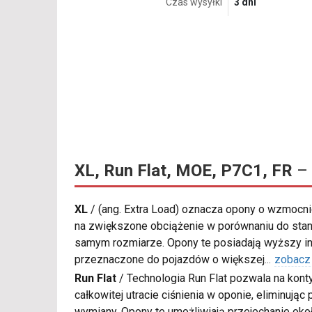
Czas wysyłki
3 dni
XL, Run Flat, MOE, P7C1, FR
– 
XL
/
(ang. Extra Load) oznacza opony o wzmocnio
na zwiększone obciążenie w porównaniu do sta
samym rozmiarze. Opony te posiadają wyższy in
przeznaczone do pojazdów o większej
...
zobacz
Run Flat
/
Technologia Run Flat pozwala na kon
całkowitej utracie ciśnienia w oponie, eliminują
wymiany. Opony te umożliwiają przejechanie oko