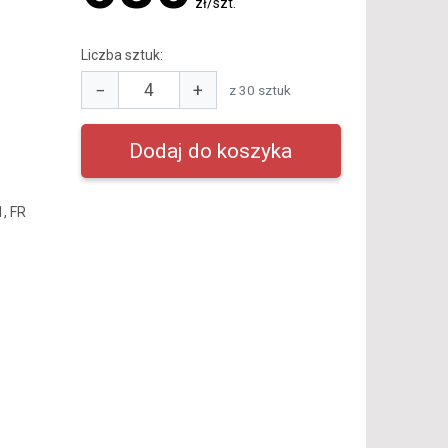
zł/szt.
Liczba sztuk:
−
+
z 30 sztuk
1, FR