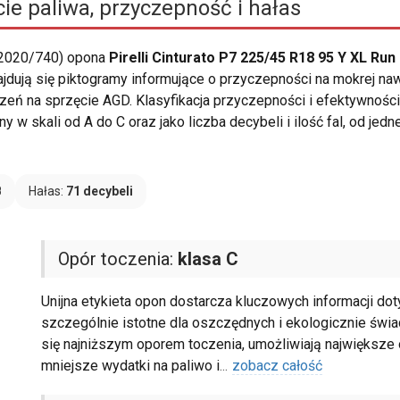
ie paliwa, przyczepność i hałas
 2020/740) opona
Pirelli Cinturato P7 225/45 R18 95 Y XL Ru
ajdują się piktogramy informujące o przyczepności na mokrej naw
ń na sprzęcie AGD. Klasyfikacja przyczepności i efektywności 
 w skali od A do C oraz jako liczba decybeli i ilość fal, od jed
B
Hałas:
71 decybeli
Opór toczenia:
klasa C
Unijna etykieta opon dostarcza kluczowych informacji do
szczególnie istotne dla oszczędnych i ekologicznie świ
się najniższym oporem toczenia, umożliwiają największe 
mniejsze wydatki na paliwo i
...
zobacz całość