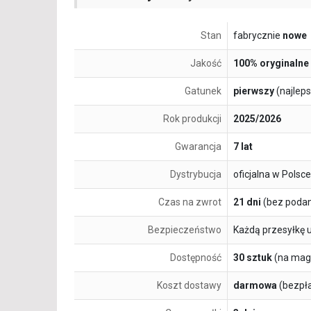
Stan
fabrycznie
nowe
Jakość
100% oryginalne
Gatunek
pierwszy
(najlep
Rok produkcji
2025/2026
Gwarancja
7 lat
Dystrybucja
oficjalna w Polsce
Czas na zwrot
21 dni
(bez podan
Bezpieczeństwo
Każdą przesyłkę 
Dostępność
30 sztuk
(na mag
Koszt dostawy
darmowa
(bezpł