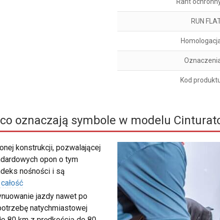
Rant ochronn
RUN FLA
Homologacj
Oznaczeni
Kod produkt
co oznaczają symbole w modelu Cinturat
nej konstrukcji, pozwalającej
ndardowych opon o tym
deks nośności i są
 całość
tynuowanie jazdy nawet po
c potrzebę natychmiastowej
ło 80 km z prędkością do 80