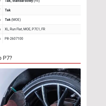
y
Tak, standardowy
(FR)
T
Tak
a
Tak
(MOE)
a
XL, Run Flat, MOE, P7C1, FR
u
P8-2607100
o P7?