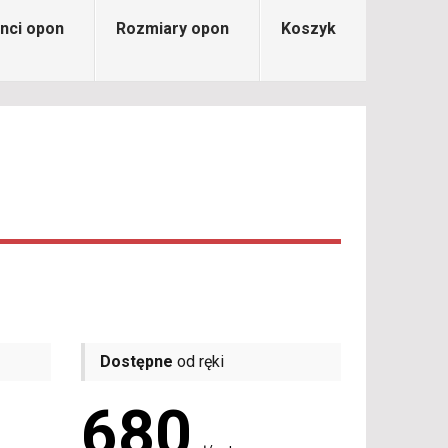
nci opon
Rozmiary opon
Koszyk
Dostępne
od ręki
680