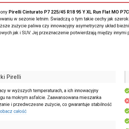
opony
Pirelli Cinturato P7 225/45 R18 95 Y XL Run Flat MO P7
aniu w sezonie letnim. Świadczą o tym takie cechy jak szeroki
iższe zużycie paliwa czy innowacyjny asymetryczny układ bież
ych jak i SUV. Jej przeznaczenie potwierdzają między innymi
i Pirelli
racy w wyższych temperaturach, a ich innowacyjny
izgu na mokrym asfalcie. Zaawansowana mieszanka
nie i przedwczesne zużycie, co gwarantuje stabilność
obacz całość