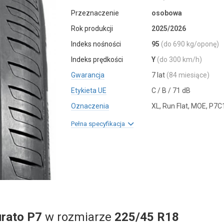
Przeznaczenie
osobowa
Rok produkcji
2025/2026
Indeks nośności
95
(do 690 kg/oponę)
Indeks prędkości
Y
(do 300 km/h)
Gwarancja
7 lat
(84 miesiące)
Etykieta UE
C / B / 71 dB
Oznaczenia
XL, Run Flat, MOE, P7C
Pełna specyfikacja
urato P7
w rozmiarze
225/45 R18