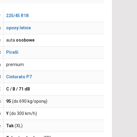
r
225/45 R18
n
opony letnie
e
auta
osobowe
t
Pirelli
a
premium
l
Cinturato P7
E
C / B / 71 dB
i
95
(do 690 kg/oponę)
i
Y
(do 300 km/h)
e
Tak
(XL)