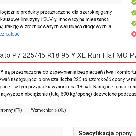
ogicznie produkty przeznaczone dla szerokiej gamy
uksusowe limuzyny i SUV-y. Innowacyjna mieszanka
 trakcję w zróżnicowanych warunkach drogowych, a
cz całość
urato P7 225/45 R18 95 Y XL Run Flat MO 
5Y
są przeznaczone do zapewnienia bezpieczeństwa i komfortu
ać następująco: pierwsza liczba 225 to szerokość opony w mili
ć oponę - w tym przypadku wynosi ona 18 cali. Następne oznaczeni
o najwyższe obciążenie (tutaj 690 kg/oponę) dozwolone podcza
hronny (FR)
Wzmocnienie (XL)
Specyfikacja
opony