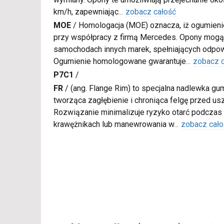
km/h, zapewniając
...
zobacz całość
MOE
/
Homologacja (MOE) oznacza, iż ogumieni
przy współpracy z firmą Mercedes. Opony mogą
samochodach innych marek, spełniających odpow
Ogumienie homologowane gwarantuje
...
zobacz 
P7C1
/
FR
/
(ang. Flange Rim) to specjalna nadlewka gu
tworząca zagłębienie i chroniąca felgę przed u
Rozwiązanie minimalizuje ryzyko otarć podczas
krawężnikach lub manewrowania w
...
zobacz cało