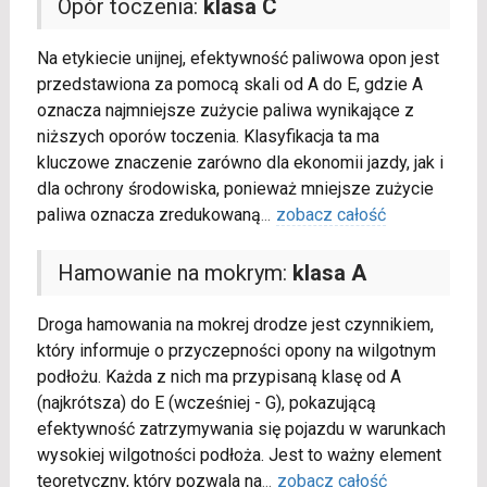
Opór toczenia:
klasa C
Na etykiecie unijnej, efektywność paliwowa opon jest
przedstawiona za pomocą skali od A do E, gdzie A
oznacza najmniejsze zużycie paliwa wynikające z
niższych oporów toczenia. Klasyfikacja ta ma
kluczowe znaczenie zarówno dla ekonomii jazdy, jak i
dla ochrony środowiska, ponieważ mniejsze zużycie
paliwa oznacza zredukowaną
...
zobacz całość
Hamowanie na mokrym:
klasa A
Droga hamowania na mokrej drodze jest czynnikiem,
który informuje o przyczepności opony na wilgotnym
podłożu. Każda z nich ma przypisaną klasę od A
(najkrótsza) do E (wcześniej - G), pokazującą
efektywność zatrzymywania się pojazdu w warunkach
wysokiej wilgotności podłoża. Jest to ważny element
teoretyczny, który pozwala na
...
zobacz całość