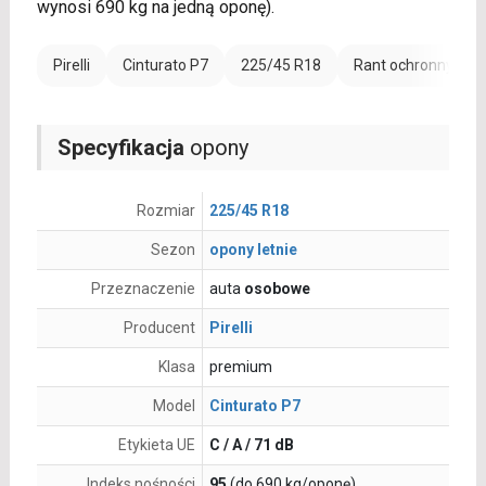
wynosi 690 kg na jedną oponę).
Pirelli
Cinturato P7
225/45 R18
Rant ochronny (FR)
Specyfikacja
opony
Rozmiar
225/45 R18
Sezon
opony letnie
Przeznaczenie
auta
osobowe
Producent
Pirelli
Klasa
premium
Model
Cinturato P7
Etykieta UE
C / A / 71 dB
Indeks nośności
95
(do 690 kg/oponę)