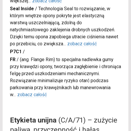
większej
...
zobacz całość
Seal Inside
/
Technologia Seal to rozwiązanie, w
którym wnętrze opony pokryte jest elastyczną
warstwą uszczelniającą, zdolną do
natychmiastowego zaklejenia drobnych uszkodzeń.
Dzięki temu opona zapobiega utracie ciśnienia nawet
po przebiciu, co zwiększa
...
zobacz całość
P7C1
/
FR
/
(ang. Flange Rim) to specjalna nadlewka gumy
przy krawędzi opony, tworząca zagłębienie i chroniąca
felgę przed uszkodzeniami mechanicznymi.
Rozwiązanie minimalizuje ryzyko otarć podczas
parkowania przy krawężnikach lub manewrowania
w
...
zobacz całość
Etykieta unijna
(C/A/71) – zużycie
paliwa, przyczepność i hałas