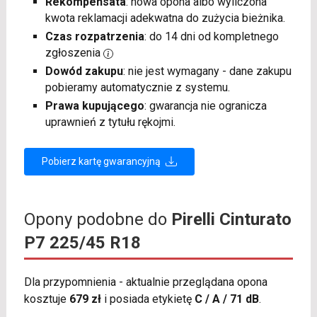
Rekompensata
: nowa opona albo wyliczona
kwota reklamacji adekwatna do zużycia bieżnika.
Czas rozpatrzenia
: do 14 dni od kompletnego
zgłoszenia
Dowód zakupu
: nie jest wymagany - dane zakupu
pobieramy automatycznie z systemu.
Prawa kupującego
: gwarancja nie ogranicza
uprawnień z tytułu rękojmi.
Pobierz kartę gwarancyjną
Opony podobne do
Pirelli Cinturato
P7 225/45 R18
Dla przypomnienia - aktualnie przeglądana opona
kosztuje
679 zł
i posiada etykietę
C / A / 71 dB
.