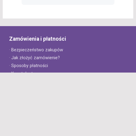
Zamówienia i płatności
· Bezpieczeństwo zakupów
· Jak złożyć zamówienie?
· Sposoby płatności
· Koszt dostawy
· Czas dostawy
Obsługa klienta
· Zwroty
· Reklamacje
· Najczęściej zadawane pytania
· Gwarancja na opony