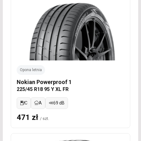
Opona letnia
Nokian Powerproof 1
225/45 R18 95 Y XL FR
C
A
69 dB
471 zł
/ szt.