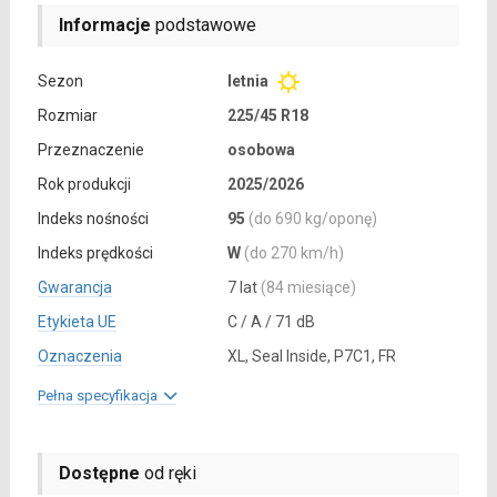
Informacje
podstawowe
Sezon
letnia
Rozmiar
225/45 R18
Przeznaczenie
osobowa
Rok produkcji
2025/2026
Indeks nośności
95
(do 690 kg/oponę)
Indeks prędkości
W
(do 270 km/h)
Gwarancja
7 lat
(84 miesiące)
Etykieta UE
C / A / 71 dB
Oznaczenia
XL, Seal Inside, P7C1, FR
Pełna specyfikacja
Dostępne
od ręki