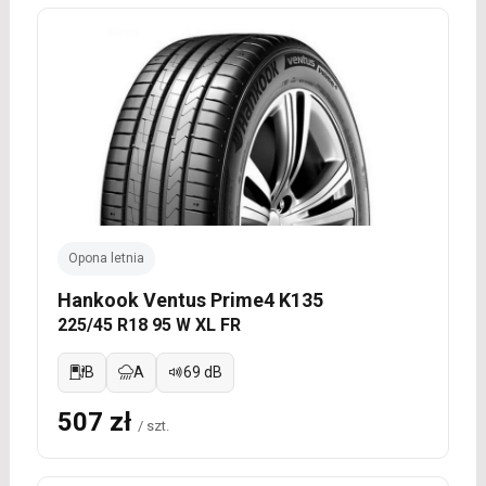
Opona letnia
Hankook Ventus Prime4 K135
225/45 R18 95 W XL FR
B
A
69 dB
507 zł
/ szt.