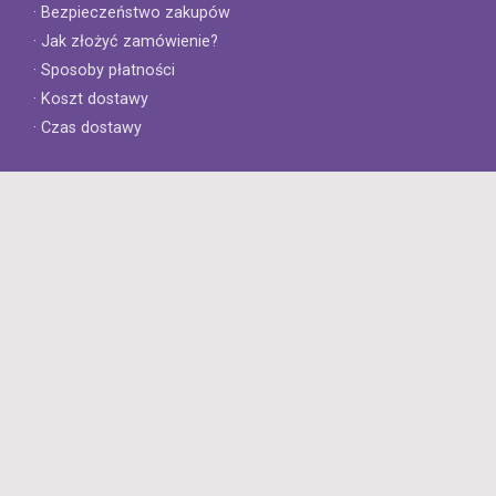
· Bezpieczeństwo zakupów
· Jak złożyć zamówienie?
· Sposoby płatności
· Koszt dostawy
· Czas dostawy
Obsługa klienta
· Zwroty
· Reklamacje
· Najczęściej zadawane pytania
· Gwarancja na opony
· Kontakt
8opon.pl
· O firmie
· Opinie klientów