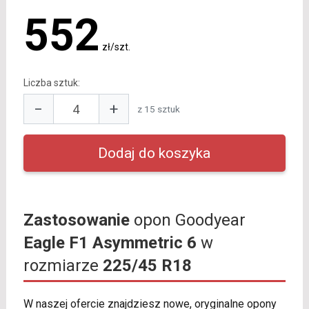
552
zł/szt.
Liczba sztuk:
−
+
z 15 sztuk
Zastosowanie
opon Goodyear
Eagle F1 Asymmetric 6
w
rozmiarze
225/45 R18
W naszej ofercie znajdziesz nowe, oryginalne opony