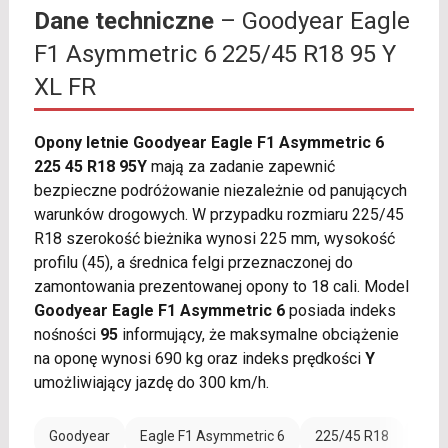
Dane techniczne
– Goodyear Eagle
F1 Asymmetric 6 225/45 R18 95 Y
XL FR
Opony letnie Goodyear Eagle F1 Asymmetric 6
225 45 R18 95Y
mają za zadanie zapewnić
bezpieczne podróżowanie niezależnie od panujących
warunków drogowych. W przypadku rozmiaru 225/45
R18 szerokość bieżnika wynosi 225 mm, wysokość
profilu (45), a średnica felgi przeznaczonej do
zamontowania prezentowanej opony to 18 cali. Model
Goodyear Eagle F1 Asymmetric 6
posiada indeks
nośności
95
informujący, że maksymalne obciążenie
na oponę wynosi 690 kg oraz indeks prędkości
Y
umożliwiający jazdę do 300 km/h.
Goodyear
Eagle F1 Asymmetric 6
225/45 R18
Rant