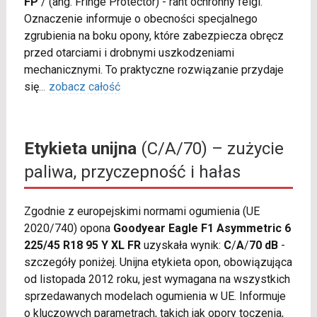
FP
/
(ang. Fringe Protector) - rant ochronny felgi.
Oznaczenie informuje o obecności specjalnego
zgrubienia na boku opony, które zabezpiecza obręcz
przed otarciami i drobnymi uszkodzeniami
mechanicznymi. To praktyczne rozwiązanie przydaje
się
...
zobacz całość
Etykieta unijna
(C/A/70) – zużycie
paliwa, przyczepność i hałas
Zgodnie z europejskimi normami ogumienia (UE
2020/740) opona
Goodyear Eagle F1 Asymmetric 6
225/45 R18 95 Y XL FR
uzyskała wynik:
C
/
A
/
70 dB
-
szczegóły poniżej. Unijna etykieta opon, obowiązująca
od listopada 2012 roku, jest wymagana na wszystkich
sprzedawanych modelach ogumienia w UE. Informuje
o kluczowych parametrach, takich jak opory toczenia,