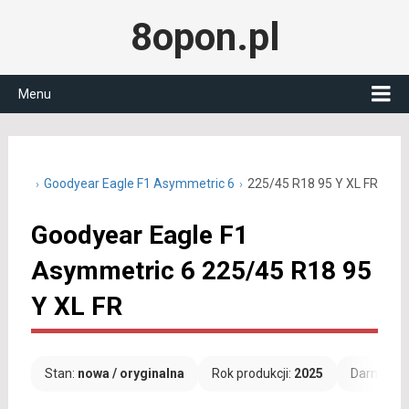
8opon.pl
Menu
45 R18
Goodyear Eagle F1 Asymmetric 6
225/45 R18 95 Y XL FR
Goodyear Eagle F1
Asymmetric 6 225/45 R18 95
Y XL FR
Stan:
nowa / oryginalna
Rok produkcji:
2025
Darmowa 