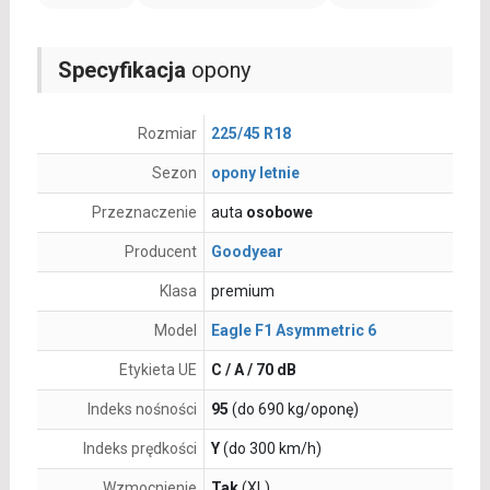
Specyfikacja
opony
Rozmiar
225/45 R18
Sezon
opony letnie
Przeznaczenie
auta
osobowe
Producent
Goodyear
Klasa
premium
Model
Eagle F1 Asymmetric 6
Etykieta UE
C / A / 70 dB
Indeks nośności
95
(do 690 kg/oponę)
Indeks prędkości
Y
(do 300 km/h)
Wzmocnienie
Tak
(XL)