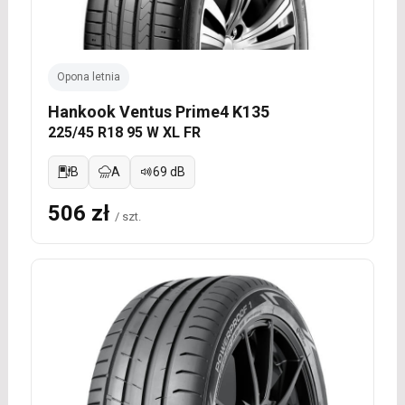
Opona letnia
Hankook Ventus Prime4 K135
225/45 R18 95 W XL FR
B
A
69 dB
506 zł
/ szt.