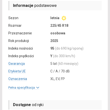
Informacje
podstawowe
Sezon
letnia
Rozmiar
225/45 R18
Przeznaczenie
osobowa
Rok produkcji
2025
Indeks nośności
95
(do 690 kg/oponę)
Indeks prędkości
Y
(do 300 km/h)
Gwarancja
5 lat
(60 miesięcy)
Etykieta UE
C / A / 70 dB
Oznaczenia
XL, EV, FP
Pełna specyfikacja
Dostępne
od ręki