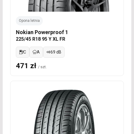
Opona letnia
Nokian Powerproof 1
225/45 R18 95 Y XL FR
C
A
69 dB
471 zł
/ szt.