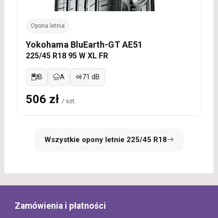
Opona letnia
Yokohama BluEarth-GT AE51
225/45 R18 95 W XL FR
B
A
71 dB
506 zł
/ szt.
Wszystkie opony letnie 225/45 R18
Zamówienia i płatności