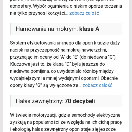
atmosfery. Wybór ogumienia o niskim oporze toczenia
nie tylko przynosi korzyści
...
zobacz całość
Hamowanie na mokrym:
klasa A
System etykietowania unijnego dla opon kładzie duży
nacisk na przyczepność na mokrej nawierzchni,
przyznając im oceny od "A" do "E" (do niedawna "G").
Kluczowe jest to, że klasa "D" była jeszcze do
niedawna pomijana, co uwydatniało różnicę między
wydajniejszymi a mniej wydajnymi oponami. Obecnie
opony klasy "G" są wyłączone ze
...
zobacz całość
Hałas zewnętrzny:
70 decybeli
W świecie motoryzacji, gdzie samochody elektryczne
zyskują na popularności ze względu na ich cichą pracę
i ekologię, hałas zewnętrzny opon staje się jeszcze