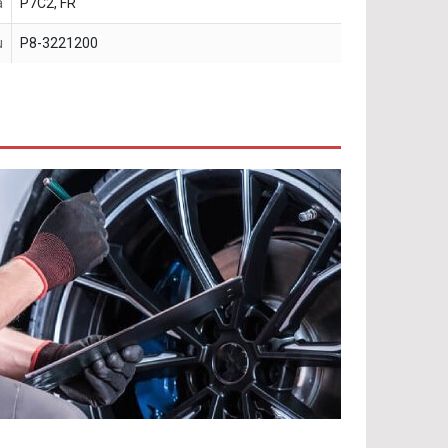
a
P7C2, FR
u
P8-3221200