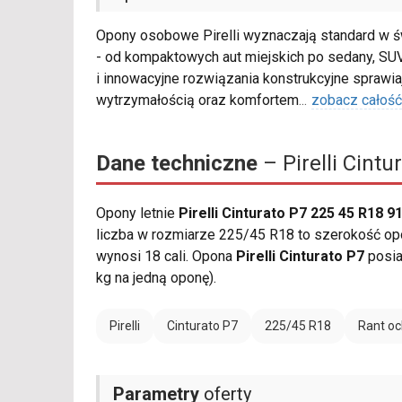
Opony osobowe Pirelli wyznaczają standard w ś
- od kompaktowych aut miejskich po sedany, SUV
i innowacyjne rozwiązania konstrukcyjne sprawia
wytrzymałością oraz komfortem
...
zobacz całość
Dane techniczne
– Pirelli Cint
Opony letnie
Pirelli Cinturato P7 225 45 R18 9
liczba w rozmiarze 225/45 R18 to szerokość opo
wynosi 18 cali. Opona
Pirelli Cinturato P7
posia
kg na jedną oponę).
Pirelli
Cinturato P7
225/45 R18
Rant oc
Parametry
oferty