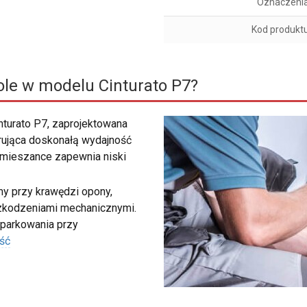
Oznaczeni
Kod produkt
le w modelu Cinturato P7?
inturato P7, zaprojektowana
ująca doskonałą wydajność
 mieszance zapewnia niski
my przy krawędzi opony,
szkodzeniami mechanicznymi.
 parkowania przy
ść