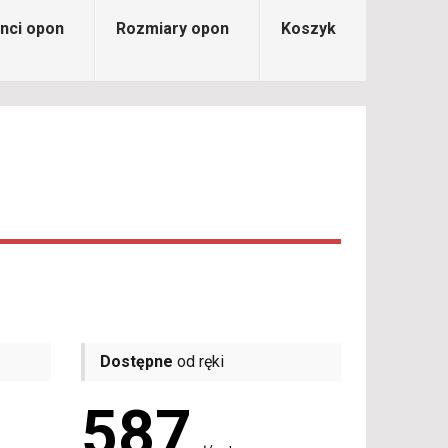
nci opon
Rozmiary opon
Koszyk
Dostępne
od ręki
587