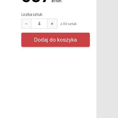
zł/szt.
Liczba sztuk:
−
+
z 30 sztuk