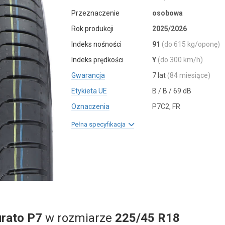
Przeznaczenie
osobowa
Rok produkcji
2025/2026
Indeks nośności
91
(do 615 kg/oponę)
Indeks prędkości
Y
(do 300 km/h)
Gwarancja
7 lat
(84 miesiące)
Etykieta UE
B / B / 69 dB
Oznaczenia
P7C2, FR
Pełna specyfikacja
urato P7
w rozmiarze
225/45 R18