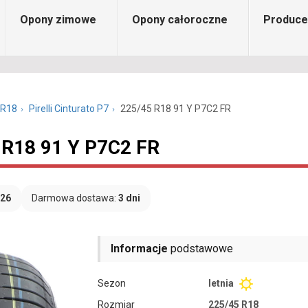
Opony zimowe
Opony całoroczne
Produce
 R18
Pirelli Cinturato P7
225/45 R18 91 Y P7C2 FR
5 R18 91 Y P7C2 FR
026
Darmowa dostawa:
3 dni
Informacje
podstawowe
Sezon
letnia
Rozmiar
225/45 R18