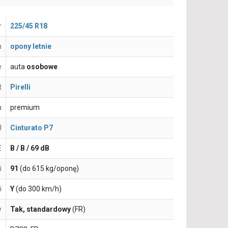
r
225/45 R18
n
opony letnie
e
auta
osobowe
t
Pirelli
a
premium
l
Cinturato P7
E
B / B / 69 dB
i
91
(do 615 kg/oponę)
i
Y
(do 300 km/h)
y
Tak, standardowy
(FR)