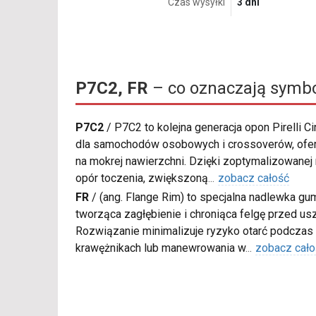
Czas wysyłki
3 dni
P7C2, FR
– co oznaczają symbo
P7C2
/
P7C2 to kolejna generacja opon Pirelli C
dla samochodów osobowych i crossoverów, ofer
na mokrej nawierzchni. Dzięki zoptymalizowanej
opór toczenia, zwiększoną
...
zobacz całość
FR
/
(ang. Flange Rim) to specjalna nadlewka gu
tworząca zagłębienie i chroniąca felgę przed u
Rozwiązanie minimalizuje ryzyko otarć podczas
krawężnikach lub manewrowania w
...
zobacz cało