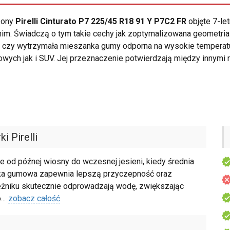
opony
Pirelli Cinturato P7 225/45 R18 91 Y P7C2 FR
objęte 7-le
nim. Świadczą o tym takie cechy jak zoptymalizowana geometria
ka czy wytrzymała mieszanka gumy odporna na wysokie tempera
ch jak i SUV. Jej przeznaczenie potwierdzają między innymi 
i Pirelli
e od późnej wiosny do wczesnej jesieni, kiedy średnia
nka gumowa zapewnia lepszą przyczepność oraz
eżniku skutecznie odprowadzają wodę, zwiększając
o
...
zobacz całość