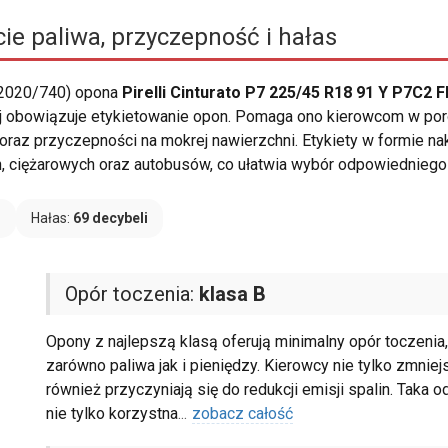
ie paliwa, przyczepność i hałas
 2020/740) opona
Pirelli Cinturato P7 225/45 R18 91 Y P7C2 F
skiej obowiązuje etykietowanie opon. Pomaga ono kierowcom w 
oraz przyczepności na mokrej nawierzchni. Etykiety w formie n
ciężarowych oraz autobusów, co ułatwia wybór odpowiedniego
B
Hałas:
69 decybeli
Opór toczenia:
klasa B
Opony z najlepszą klasą oferują minimalny opór toczenia
zarówno paliwa jak i pieniędzy. Kierowcy nie tylko zmniej
również przyczyniają się do redukcji emisji spalin. Taka 
nie tylko korzystna
...
zobacz całość