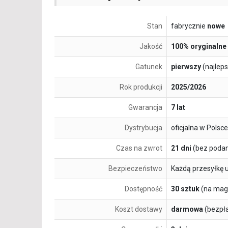
Stan
fabrycznie
nowe
Jakość
100% oryginalne
Gatunek
pierwszy
(najlep
Rok produkcji
2025/2026
Gwarancja
7 lat
Dystrybucja
oficjalna w Polsce
Czas na zwrot
21 dni
(bez podan
Bezpieczeństwo
Każdą przesyłkę 
Dostępność
30 sztuk
(na mag
Koszt dostawy
darmowa
(bezpł