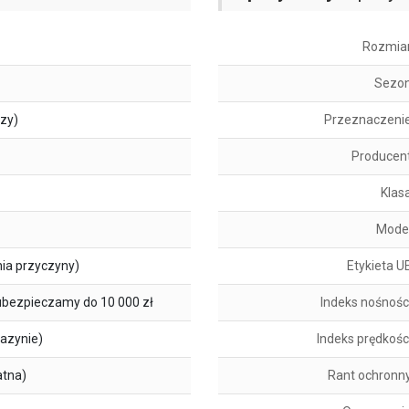
Rozmia
Sezo
szy)
Przeznaczeni
Producen
Klas
Mode
ia przyczyny)
Etykieta U
ubezpieczamy do 10 000 zł
Indeks nośnośc
azynie)
Indeks prędkośc
atna)
Rant ochronn