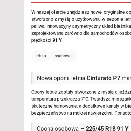
W naszej ofercie znajdziesz nowe, oryginalne 
stworzono z myślą o użytkowaniu w sezonie let
paliwa, innowacyjny asymetryczny układ bieżni
zaprojektowana zarówno dla samochodów osobowy
prędkości
91 Y
.
letnia
osobowa
Nowa opona letnia
Cinturato P7
mark
Opony letnie zostały stworzone z myślą o jeździ
temperatura przekracza 7°C. Twardsza miesza
skuteczne hamowanie, a dodatkowe kanały w bi
bezpieczeństwo na mokrej nawierzchni. Ponadt
Opona osobowa –
225/45 R18 91 Y