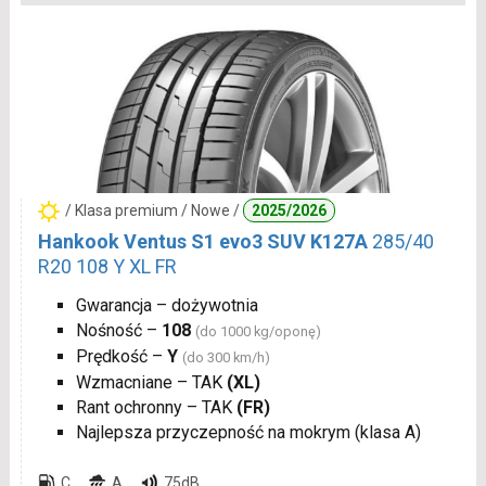
/ Klasa premium / Nowe /
2025/2026
Hankook Ventus S1 evo3 SUV K127A
285/40
R20 108 Y XL FR
Gwarancja – dożywotnia
Nośność –
108
(do 1000 kg/oponę)
Prędkość –
Y
(do 300 km/h)
Wzmacniane – TAK
(XL)
Rant ochronny – TAK
(FR)
Najlepsza przyczepność na mokrym (klasa A)
C
A
75dB