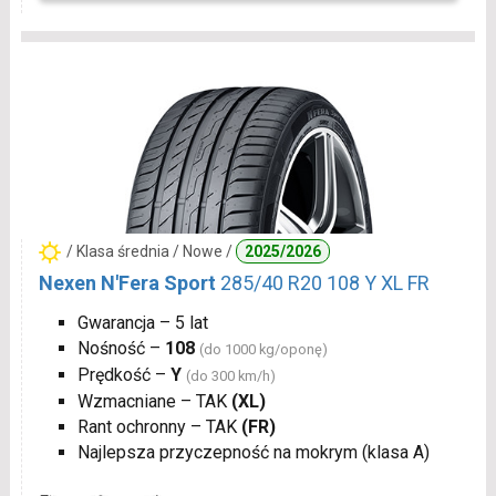
/ Klasa średnia / Nowe /
2025/2026
Nexen N'Fera Sport
285/40 R20 108 Y XL FR
Gwarancja – 5 lat
Nośność –
108
(do 1000 kg/oponę)
Prędkość –
Y
(do 300 km/h)
Wzmacniane – TAK
(XL)
Rant ochronny – TAK
(FR)
Najlepsza przyczepność na mokrym (klasa A)