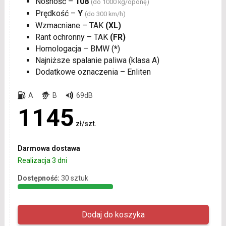
Nośność –
108
(do 1000 kg/oponę)
Prędkość –
Y
(do 300 km/h)
Wzmacniane – TAK
(XL)
Rant ochronny – TAK
(FR)
Homologacja – BMW (
*
)
Najniższe spalanie paliwa (klasa A)
Dodatkowe oznaczenia – Enliten
A
B
69dB
1145
zł/szt.
Darmowa dostawa
Realizacja 3 dni
Dostępność:
30 sztuk