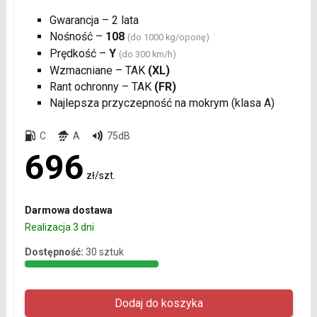
Gwarancja – 2 lata
Nośność –
108
(do 1000 kg/oponę)
Prędkość –
Y
(do 300 km/h)
Wzmacniane – TAK
(XL)
Rant ochronny – TAK
(FR)
Najlepsza przyczepność na mokrym (klasa A)
C
A
75dB
696
zł/szt.
Darmowa dostawa
Realizacja 3 dni
Dostępność:
30 sztuk