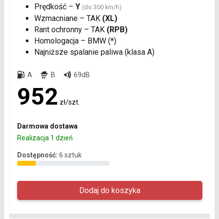
Prędkość –
Y
(do 300 km/h)
Wzmacniane – TAK
(XL)
Rant ochronny – TAK
(RPB)
Homologacja – BMW (
*
)
Najniższe spalanie paliwa (klasa A)
A
B
69dB
952
zł/szt.
Darmowa dostawa
Realizacja 1 dzień
Dostępność:
6 sztuk