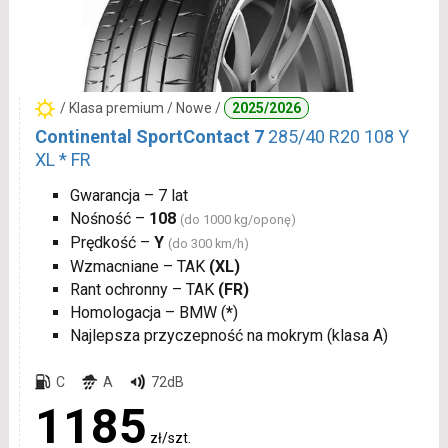
/ Klasa premium / Nowe /
2025/2026
Continental SportContact 7
285/40 R20 108 Y
XL * FR
Gwarancja – 7 lat
Nośność –
108
(do 1000 kg/oponę)
Prędkość –
Y
(do 300 km/h)
Wzmacniane – TAK
(XL)
Rant ochronny – TAK
(FR)
Homologacja – BMW (
*
)
Najlepsza przyczepność na mokrym (klasa A)
C
A
72dB
1185
zł/szt.