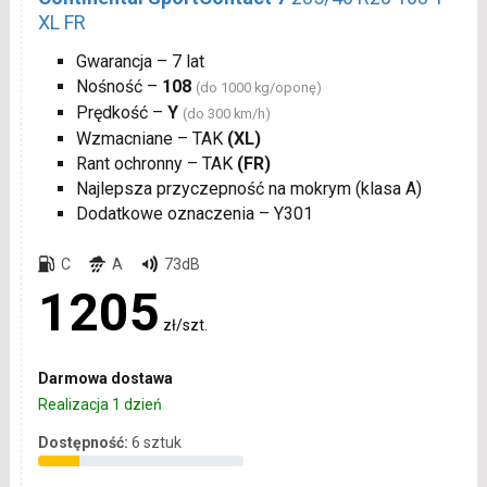
XL FR
Gwarancja – 7 lat
Nośność –
108
(do 1000 kg/oponę)
Prędkość –
Y
(do 300 km/h)
Wzmacniane – TAK
(XL)
Rant ochronny – TAK
(FR)
Najlepsza przyczepność na mokrym (klasa A)
Dodatkowe oznaczenia – Y301
C
A
73dB
1205
zł/szt.
Darmowa dostawa
Realizacja 1 dzień
Dostępność:
6 sztuk