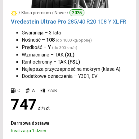
/ Klasa premium / Nowe /
2025
Vredestein Ultrac Pro
285/40 R20 108 Y XL FR
Gwarancja – 3 lata
Nośność –
108
(do 1000 kg/oponę)
Prędkość –
Y
(do 300 km/h)
Wzmacniane – TAK
(XL)
Rant ochronny – TAK
(FSL)
Najlepsza przyczepność na mokrym (klasa A)
Dodatkowe oznaczenia – Y301, EV
C
A
72dB
747
zł/szt.
Darmowa dostawa
Realizacja 1 dzień