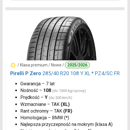
/ Klasa premium / Nowe /
2025/2026
Pirelli P Zero
285/40 R20 108 Y XL * PZ4/SC FR
Gwarancja – 7 lat
Nośność –
108
(do 1000 kg/oponę)
Prędkość –
Y
(do 300 km/h)
Wzmacniane – TAK
(XL)
Rant ochronny – TAK
(FR)
Homologacja – BMW (
*
)
Najlepsza przyczepność na mokrym (klasa A)