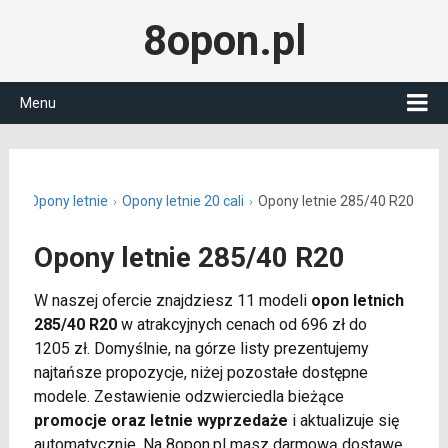
8opon.pl
Menu
.pl
Opony letnie
Opony letnie 20 cali
Opony letnie 285/40 R20
Opony letnie 285/40 R20
W naszej ofercie znajdziesz 11 modeli
opon letnich
285/40 R20
w atrakcyjnych cenach od 696 zł do
1205 zł. Domyślnie, na górze listy prezentujemy
najtańsze propozycje, niżej pozostałe dostępne
modele. Zestawienie odzwierciedla bieżące
promocje oraz letnie wyprzedaże
i aktualizuje się
automatycznie. Na 8opon.pl masz darmową dostawę