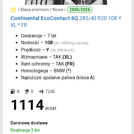
/ Klasa premium / Nowe /
2025/2026
Continental EcoContact 6Q
285/40 R20 108 Y
XL * FR
Gwarancja – 7 lat
Nośność –
108
(do 1000 kg/oponę)
Prędkość –
Y
(do 300 km/h)
Wzmacniane – TAK
(XL)
Rant ochronny – TAK
(FR)
Homologacja – BMW (
*
)
Najniższe spalanie paliwa (klasa A)
A
B
72dB
1114
zł/szt.
Darmowa dostawa
Realizacja 3 dni