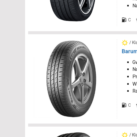
N
C
/ K
Barum
Gw
N
P
W
R
C
/ K