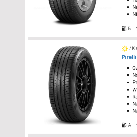
Ho
N
Ni
B
/ K
Pirell
Gw
N
P
W
R
N
Na
A