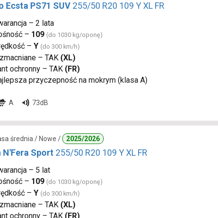
 Ecsta PS71 SUV
255/50 R20 109 Y XL FR
arancja – 2 lata
ośność –
109
(do 1030 kg/oponę)
rędkość –
Y
(do 300 km/h)
zmacniane – TAK
(XL)
ant ochronny – TAK
(FR)
ajlepsza przyczepność na mokrym (klasa A)
A
73dB
lasa średnia / Nowe /
2025/2026
 N'Fera Sport
255/50 R20 109 Y XL FR
arancja – 5 lat
ośność –
109
(do 1030 kg/oponę)
rędkość –
Y
(do 300 km/h)
zmacniane – TAK
(XL)
ant ochronny – TAK
(FR)