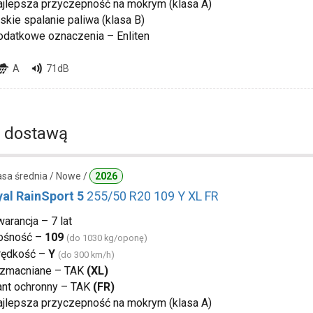
ajlepsza przyczepność na mokrym (klasa A)
skie spalanie paliwa (klasa B)
odatkowe oznaczenia – Enliten
A
71dB
 dostawą
lasa średnia / Nowe /
2026
yal RainSport 5
255/50 R20 109 Y XL FR
arancja – 7 lat
ośność –
109
(do 1030 kg/oponę)
rędkość –
Y
(do 300 km/h)
zmacniane – TAK
(XL)
ant ochronny – TAK
(FR)
ajlepsza przyczepność na mokrym (klasa A)