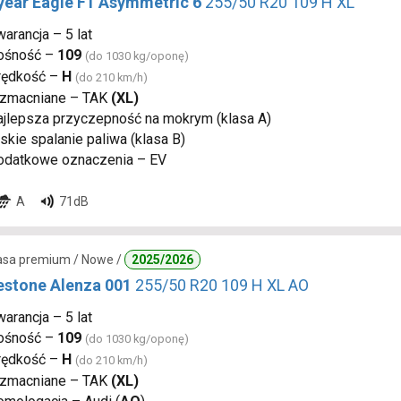
ear Eagle F1 Asymmetric 6
255/50 R20 109 H XL
arancja – 5 lat
ośność –
109
(do 1030 kg/oponę)
rędkość –
H
(do 210 km/h)
zmacniane – TAK
(XL)
ajlepsza przyczepność na mokrym (klasa A)
skie spalanie paliwa (klasa B)
odatkowe oznaczenia – EV
A
71dB
lasa premium / Nowe /
2025/2026
estone Alenza 001
255/50 R20 109 H XL AO
arancja – 5 lat
ośność –
109
(do 1030 kg/oponę)
rędkość –
H
(do 210 km/h)
zmacniane – TAK
(XL)