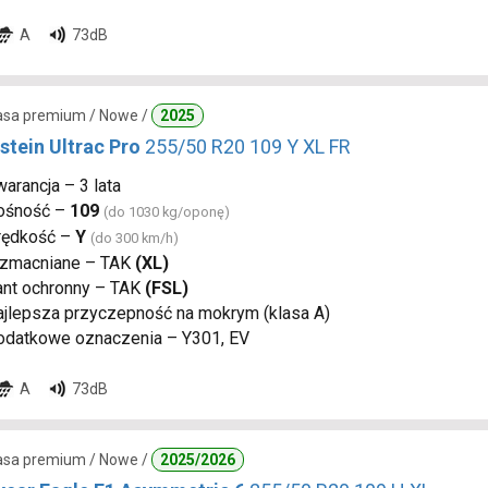
A
73dB
lasa premium / Nowe /
2025
stein Ultrac Pro
255/50 R20 109 Y XL FR
arancja – 3 lata
ośność –
109
(do 1030 kg/oponę)
rędkość –
Y
(do 300 km/h)
zmacniane – TAK
(XL)
ant ochronny – TAK
(FSL)
ajlepsza przyczepność na mokrym (klasa A)
odatkowe oznaczenia – Y301, EV
A
73dB
lasa premium / Nowe /
2025/2026