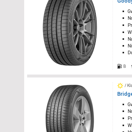
Goody
Gw
N
P
W
N
Ni
D
B
/ K
Bridg
Gw
N
P
W