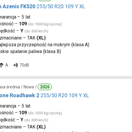
n Azenis FK520
255/50 R20 109 Y XL
arancja – 5 lat
ośność –
109
(do 1030 kg/oponę)
rędkość –
Y
(do 300 km/h)
zmacniane – TAK
(XL)
ajlepsza przyczepność na mokrym (klasa A)
skie spalanie paliwa (klasa B)
A
70dB
lasa średnia / Nowe /
2026
tone Roadhawk 2
255/50 R20 109 Y XL
arancja – 5 lat
ośność –
109
(do 1030 kg/oponę)
rędkość –
Y
(do 300 km/h)
zmacniane – TAK
(XL)