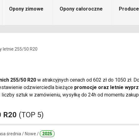
Opony zimowe
Opony całoroczne
Produce
 letnie 255/50 R20
nich 255/50 R20
w atrakcyjnych cenach od 602 zł do 1050 zł. Do
Zestawienie odzwierciedla bieżące
promocje oraz letnie wypr
iczby sztuk w zamówieniu, wysyłkę do 24h od momentu zakupu, 
0 R20
(TOP 5)
lasa średnia / Nowe /
2025