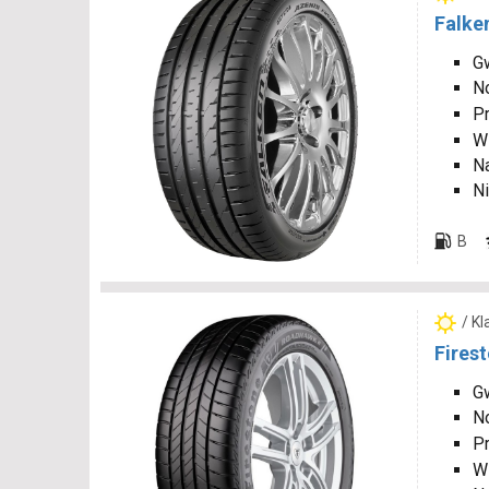
Falke
Gw
N
P
W
N
Ni
B
/ K
Fires
Gw
N
P
W