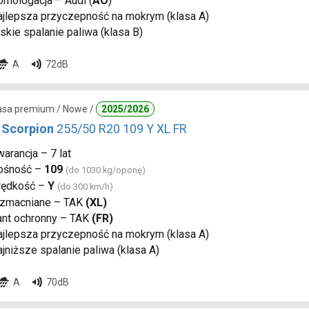
mologacja – Audi (
AO
)
ajlepsza przyczepność na mokrym (klasa A)
skie spalanie paliwa (klasa B)
A
72dB
lasa premium / Nowe /
2025/2026
i Scorpion
255/50 R20 109 Y XL FR
arancja – 7 lat
ośność –
109
(do 1030 kg/oponę)
rędkość –
Y
(do 300 km/h)
zmacniane – TAK
(XL)
ant ochronny – TAK
(FR)
ajlepsza przyczepność na mokrym (klasa A)
jniższe spalanie paliwa (klasa A)
A
70dB