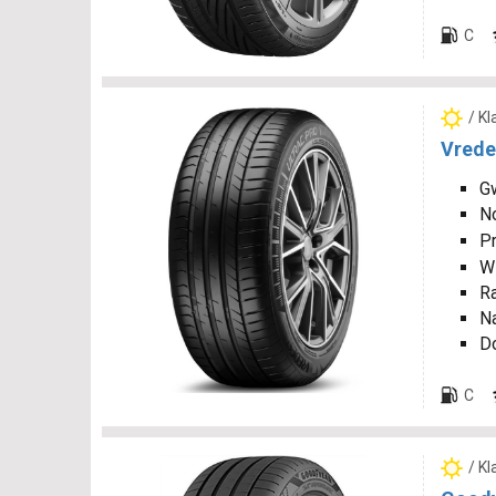
C
/ K
Vrede
Gw
N
P
W
R
N
D
C
/ K