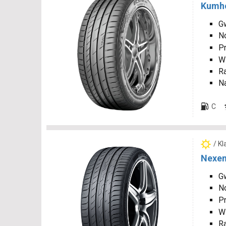
Kumho
Gw
N
P
W
R
N
C
/ K
Nexen
Gw
N
P
W
R