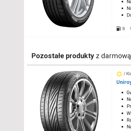
N
Ni
D
B
Pozostałe produkty
z darmową
/ K
Uniro
Gw
N
P
W
R
N