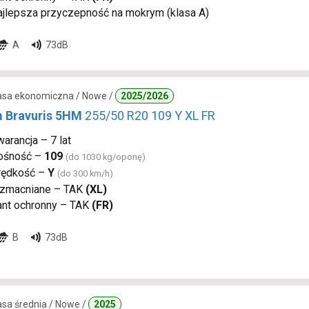
ajlepsza przyczepność na mokrym (klasa A)
A
73dB
lasa ekonomiczna / Nowe /
2025/2026
 Bravuris 5HM
255/50 R20 109 Y XL FR
arancja – 7 lat
ośność –
109
(do 1030 kg/oponę)
rędkość –
Y
(do 300 km/h)
zmacniane – TAK
(XL)
ant ochronny – TAK
(FR)
B
73dB
lasa średnia / Nowe /
2025