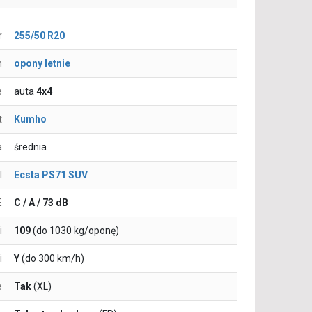
r
255/50 R20
n
opony letnie
e
auta
4x4
t
Kumho
a
średnia
l
Ecsta PS71 SUV
E
C / A / 73 dB
i
109
(do 1030 kg/oponę)
i
Y
(do 300 km/h)
e
Tak
(XL)