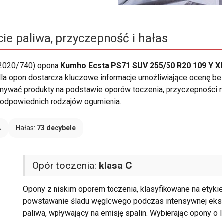
ie paliwa, przyczepność i hałas
 2020/740) opona
Kumho Ecsta PS71 SUV 255/50 R20 109 Y X
la opon dostarcza kluczowe informacje umożliwiające ocenę bez
ać produkty na podstawie oporów toczenia, przyczepności n
j odpowiednich rodzajów ogumienia.
A
Hałas:
73 decybele
Opór toczenia:
klasa C
Opony z niskim oporem toczenia, klasyfikowane na etykieci
powstawanie śladu węglowego podczas intensywnej eksploa
paliwa, wpływający na emisję spalin. Wybierając opony o 