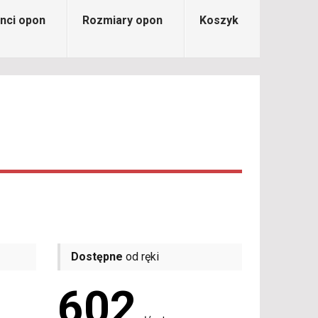
nci opon
Rozmiary opon
Koszyk
Dostępne
od ręki
602