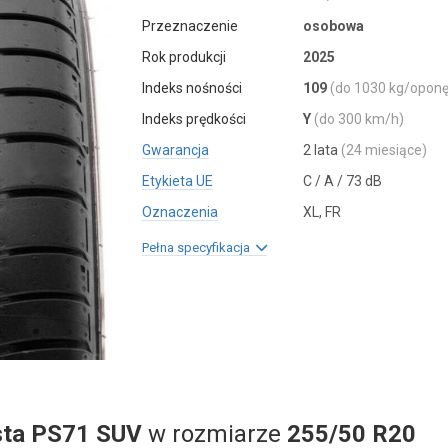
Przeznaczenie
osobowa
Rok produkcji
2025
Indeks nośności
109
(do 1030 kg/oponę
Indeks prędkości
Y
(do 300 km/h)
Gwarancja
2 lata
(24 miesiące)
Etykieta UE
C / A / 73 dB
Oznaczenia
XL, FR
Pełna specyfikacja
sta PS71 SUV
w rozmiarze
255/50 R20