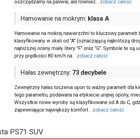
oszczędzamy na paliwie, ale również
...
zobacz całość
Hamowanie na mokrym:
klasa A
Hamowanie na mokrej nawierzchni to kluczowy parametr b
klasyfikowany w skali od "A" (oznaczającą najkrótszą dro
najniższej oceny miały litery "F" oraz "G". Symbole te s
przy prędkości 80 km/h na
...
zobacz całość
Hałas zewnętrzny:
73 decybele
Zewnętrzny hałas toczenia opon to ważny parametr dla k
tego parametru, podawana na etykiecie unijnej opony, mieś
Wszystkie nowe wyroby są klasyfikowane od A do C, gdzi
zapewniające największy komfort
...
zobacz całość
ta PS71 SUV