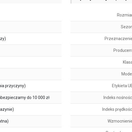
Rozmia
Sezo
szy)
Przeznaczeni
Producen
Klas
Mode
ia przyczyny)
Etykieta U
ubezpieczamy do 10 000 zł
Indeks nośnośc
azynie)
Indeks prędkośc
atna)
Wzmocnieni