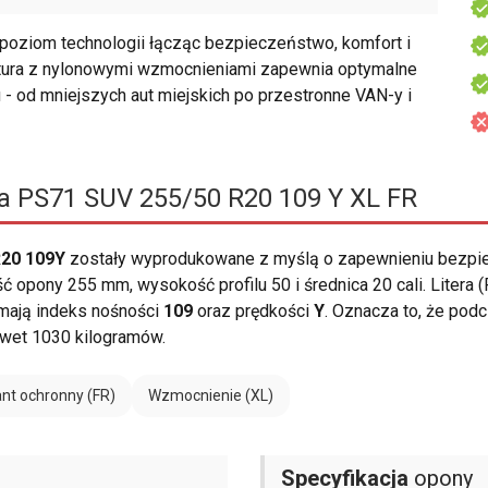
oziom technologii łącząc bezpieczeństwo, komfort i
tura z nylonowymi wzmocnieniami zapewnia optymalne
 - od mniejszych aut miejskich po przestronne VAN-y i
 PS71 SUV 255/50 R20 109 Y XL FR
R20 109Y
zostały wyprodukowane z myślą o zapewnieniu bezpi
 opony 255 mm, wysokość profilu 50 i średnica 20 cali. Litera 
ają indeks nośności
109
oraz prędkości
Y
. Oznacza to, że pod
wet 1030 kilogramów.
nt ochronny (FR)
Wzmocnienie (XL)
Specyfikacja
opony