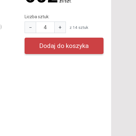
zł/szt.
Liczba sztuk:
−
+
)
z 14 sztuk