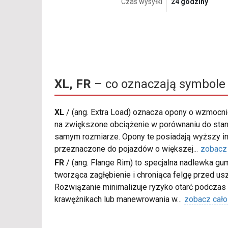
Czas wysyłki
24 godziny
XL, FR
– co oznaczają symbole
XL
/
(ang. Extra Load) oznacza opony o wzmocnio
na zwiększone obciążenie w porównaniu do sta
samym rozmiarze. Opony te posiadają wyższy in
przeznaczone do pojazdów o większej
...
zobacz
FR
/
(ang. Flange Rim) to specjalna nadlewka gu
tworząca zagłębienie i chroniąca felgę przed u
Rozwiązanie minimalizuje ryzyko otarć podczas
krawężnikach lub manewrowania w
...
zobacz cało