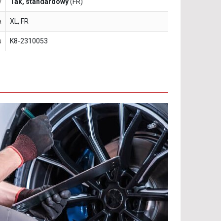
y
Tak, standardowy
(FR)
a
XL, FR
u
K8-2310053