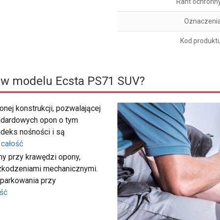
Rant ochronn
Oznaczeni
Kod produkt
 w modelu Ecsta PS71 SUV?
nej konstrukcji, pozwalającej
ndardowych opon o tym
deks nośności i są
 całość
my przy krawędzi opony,
szkodzeniami mechanicznymi.
 parkowania przy
ść