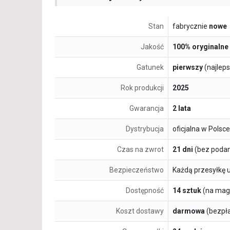
Stan
fabrycznie
nowe
Jakość
100% oryginalne
Gatunek
pierwszy
(najlep
Rok produkcji
2025
Gwarancja
2 lata
Dystrybucja
oficjalna w Polsce
Czas na zwrot
21 dni
(bez podan
Bezpieczeństwo
Każdą przesyłkę 
Dostępność
14 sztuk
(na mag
Koszt dostawy
darmowa
(bezpł