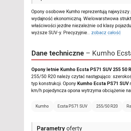
Opony osobowe Kumho reprezentują najwyższy p
wydajność ekonomiczną. Wielowarstwowa struk
właściwości jezdne niezależnie od klasy pojazdu
wyższe SUV-y. Precyzyjnie
...
zobacz całość
Dane techniczne
– Kumho Ecsta
Opony letnie Kumho Ecsta PS71 SUV 255 50 
255/50 R20 należy czytać następująco: szerokość
typ konstrukcji. Opony
Kumho Ecsta PS71 SUV
m
km/h pojedyncza opona wytrzyma obciążenie na
Kumho
Ecsta PS71 SUV
255/50 R20
Ra
Parametry
oferty