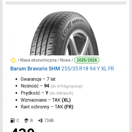
/ Klasa ekonomiczna / Nowe /
2025/2026
Barum Bravuris 5HM
255/35 R18 94 Y XL FR
Gwarancja – 7 lat
Nośność –
94
(do 670 kg/oponę)
Prędkość –
Y
(do 300 km/h)
Wzmacniane – TAK
(XL)
Rant ochronny – TAK
(FR)
C
B
73dB