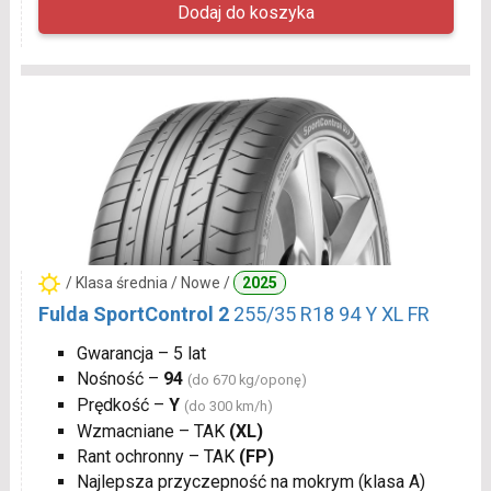
/ Klasa średnia / Nowe /
2025
Fulda SportControl 2
255/35 R18 94 Y XL FR
Gwarancja – 5 lat
Nośność –
94
(do 670 kg/oponę)
Prędkość –
Y
(do 300 km/h)
Wzmacniane – TAK
(XL)
Rant ochronny – TAK
(FP)
Najlepsza przyczepność na mokrym (klasa A)