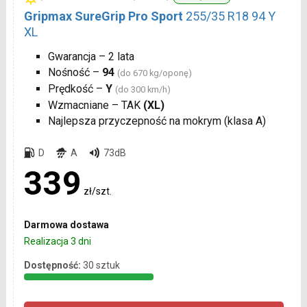
Gripmax SureGrip Pro Sport
255/35 R18 94 Y
XL
Gwarancja – 2 lata
Nośność –
94
(do 670 kg/oponę)
Prędkość –
Y
(do 300 km/h)
Wzmacniane – TAK
(XL)
Najlepsza przyczepność na mokrym (klasa A)
D
A
73dB
339
zł/szt.
Darmowa dostawa
Realizacja 3 dni
Dostępność:
30 sztuk