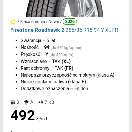
/ Klasa średnia / Nowe /
2026
Firestone Roadhawk 2
255/35 R18 94 Y XL FR
Gwarancja – 5 lat
Nośność –
94
(do 670 kg/oponę)
Prędkość –
Y
(do 300 km/h)
Wzmacniane – TAK
(XL)
Rant ochronny – TAK
(FR)
Najlepsza przyczepność na mokrym (klasa A)
Niskie spalanie paliwa (klasa B)
Dodatkowe oznaczenia – Enliten
B
A
71dB
492
zł/szt.