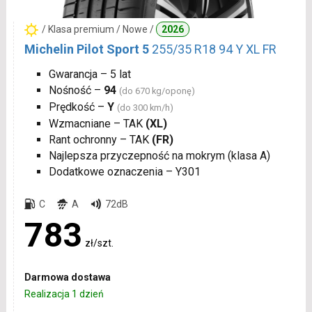
/ Klasa premium / Nowe /
2026
Michelin Pilot Sport 5
255/35 R18 94 Y XL FR
Gwarancja – 5 lat
Nośność –
94
(do 670 kg/oponę)
Prędkość –
Y
(do 300 km/h)
Wzmacniane – TAK
(XL)
Rant ochronny – TAK
(FR)
Najlepsza przyczepność na mokrym (klasa A)
Dodatkowe oznaczenia – Y301
C
A
72dB
783
zł/szt.
Darmowa dostawa
Realizacja 1 dzień