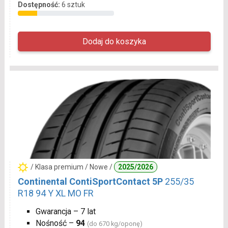
Dostępność:
6 sztuk
/ Klasa premium / Nowe /
2025/2026
Continental ContiSportContact 5P
255/35
R18 94 Y XL MO FR
Gwarancja – 7 lat
Nośność –
94
(do 670 kg/oponę)