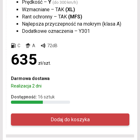
Prędkość –
Y
(do 300 km/h)
Wzmacniane – TAK
(XL)
Rant ochronny – TAK
(MFS)
Najlepsza przyczepność na mokrym (klasa A)
Dodatkowe oznaczenia – Y301
C
A
72dB
635
zł/szt.
Darmowa dostawa
Realizacja 2 dni
Dostępność:
16 sztuk