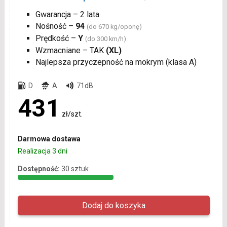
Gwarancja – 2 lata
Nośność –
94
(do 670 kg/oponę)
Prędkość –
Y
(do 300 km/h)
Wzmacniane – TAK
(XL)
Najlepsza przyczepność na mokrym (klasa A)
D
A
71dB
431
zł/szt.
Darmowa dostawa
Realizacja 3 dni
Dostępność:
30 sztuk