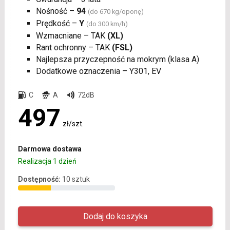
Nośność –
94
(do 670 kg/oponę)
Prędkość –
Y
(do 300 km/h)
Wzmacniane – TAK
(XL)
Rant ochronny – TAK
(FSL)
Najlepsza przyczepność na mokrym (klasa A)
Dodatkowe oznaczenia – Y301, EV
C
A
72dB
497
zł/szt.
Darmowa dostawa
Realizacja 1 dzień
Dostępność:
10 sztuk