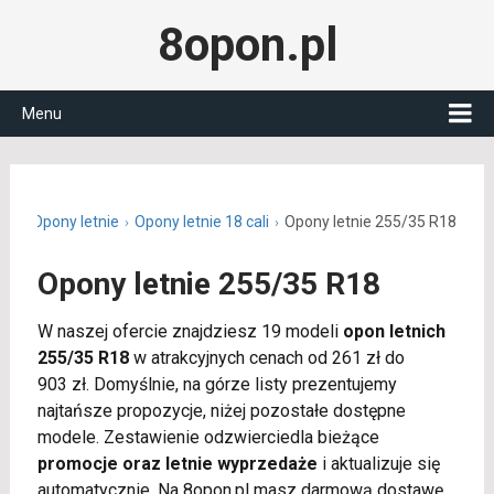
8opon.pl
Menu
.pl
Opony letnie
Opony letnie 18 cali
Opony letnie 255/35 R18
Opony letnie 255/35 R18
W naszej ofercie znajdziesz 19 modeli
opon letnich
255/35 R18
w atrakcyjnych cenach od 261 zł do
903 zł. Domyślnie, na górze listy prezentujemy
najtańsze propozycje, niżej pozostałe dostępne
modele. Zestawienie odzwierciedla bieżące
promocje oraz letnie wyprzedaże
i aktualizuje się
automatycznie. Na 8opon.pl masz darmową dostawę