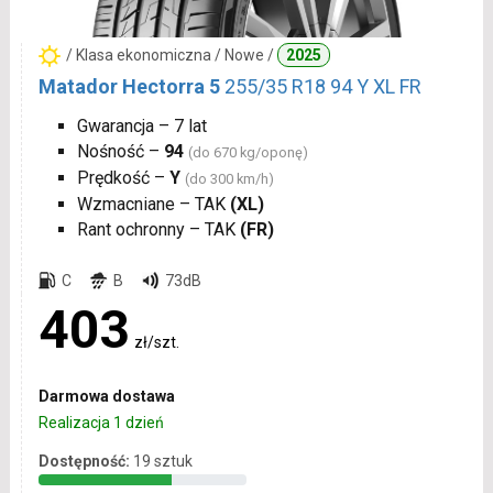
/ Klasa ekonomiczna / Nowe /
2025
Matador Hectorra 5
255/35 R18 94 Y XL FR
Gwarancja – 7 lat
Nośność –
94
(do 670 kg/oponę)
Prędkość –
Y
(do 300 km/h)
Wzmacniane – TAK
(XL)
Rant ochronny – TAK
(FR)
C
B
73dB
403
zł/szt.
Darmowa dostawa
Realizacja 1 dzień
Dostępność:
19 sztuk