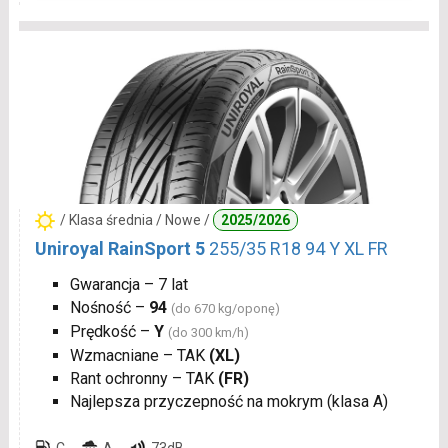
/ Klasa średnia / Nowe /
2025/2026
Uniroyal RainSport 5
255/35 R18 94 Y XL FR
Gwarancja – 7 lat
Nośność –
94
(do 670 kg/oponę)
Prędkość –
Y
(do 300 km/h)
Wzmacniane – TAK
(XL)
Rant ochronny – TAK
(FR)
Najlepsza przyczepność na mokrym (klasa A)
C
A
73dB