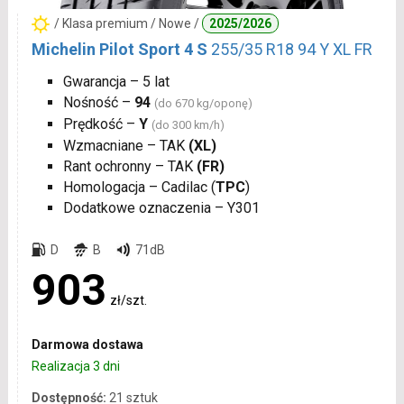
/ Klasa premium / Nowe /
2025/2026
Michelin Pilot Sport 4 S
255/35 R18 94 Y XL FR
Gwarancja – 5 lat
Nośność –
94
(do 670 kg/oponę)
Prędkość –
Y
(do 300 km/h)
Wzmacniane – TAK
(XL)
Rant ochronny – TAK
(FR)
Homologacja – Cadilac (
TPC
)
Dodatkowe oznaczenia – Y301
D
B
71dB
903
zł/szt.
Darmowa dostawa
Realizacja 3 dni
Dostępność:
21 sztuk