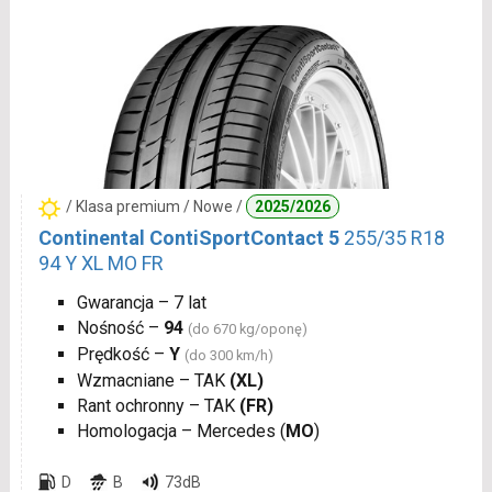
/ Klasa premium / Nowe /
2025/2026
Continental ContiSportContact 5
255/35 R18
94 Y XL MO FR
Gwarancja – 7 lat
Nośność –
94
(do 670 kg/oponę)
Prędkość –
Y
(do 300 km/h)
Wzmacniane – TAK
(XL)
Rant ochronny – TAK
(FR)
Homologacja – Mercedes (
MO
)
D
B
73dB