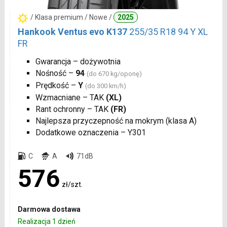
/ Klasa premium / Nowe /
2025
Hankook Ventus evo K137
255/35 R18 94 Y XL
FR
Gwarancja – dożywotnia
Nośność –
94
(do 670 kg/oponę)
Prędkość –
Y
(do 300 km/h)
Wzmacniane – TAK
(XL)
Rant ochronny – TAK
(FR)
Najlepsza przyczepność na mokrym (klasa A)
Dodatkowe oznaczenia – Y301
C
A
71dB
576
zł/szt.
Darmowa dostawa
Realizacja 1 dzień