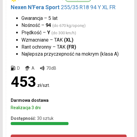
Nexen N'Fera Sport
255/35 R18 94 Y XL FR
Gwarancja – 5 lat
Nośność –
94
(do 670 kg/oponę)
Prędkość –
Y
(do 300 km/h)
Wzmacniane – TAK
(XL)
Rant ochronny – TAK
(FR)
Najlepsza przyczepność na mokrym (klasa A)
D
A
70dB
453
zł/szt.
Darmowa dostawa
Realizacja 3 dni
Dostępność:
30 sztuk