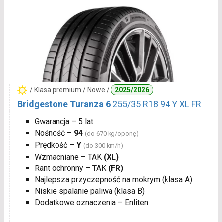
/ Klasa premium / Nowe /
2025/2026
Bridgestone Turanza 6
255/35 R18 94 Y XL FR
Gwarancja – 5 lat
Nośność –
94
(do 670 kg/oponę)
Prędkość –
Y
(do 300 km/h)
Wzmacniane – TAK
(XL)
Rant ochronny – TAK
(FR)
Najlepsza przyczepność na mokrym (klasa A)
Niskie spalanie paliwa (klasa B)
Dodatkowe oznaczenia – Enliten