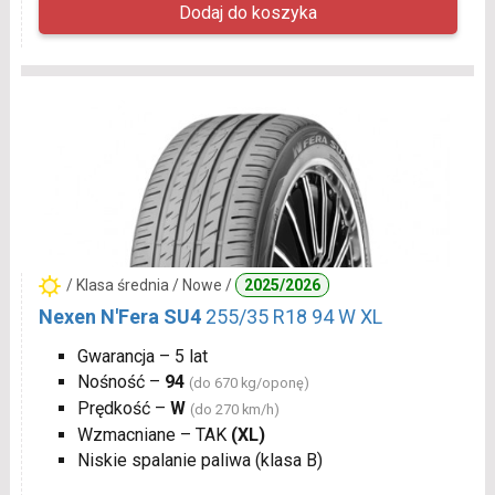
/ Klasa średnia / Nowe /
2025/2026
Nexen N'Fera SU4
255/35 R18 94 W XL
Gwarancja – 5 lat
Nośność –
94
(do 670 kg/oponę)
Prędkość –
W
(do 270 km/h)
Wzmacniane – TAK
(XL)
Niskie spalanie paliwa (klasa B)