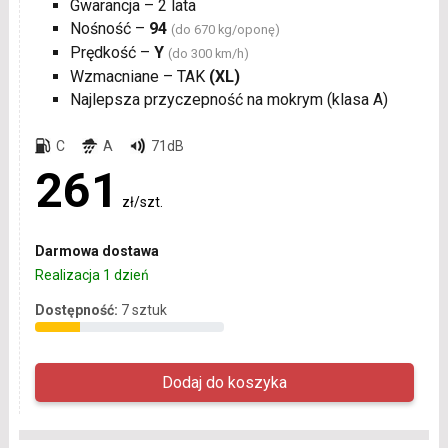
Gwarancja – 2 lata
Nośność –
94
(do 670 kg/oponę)
Prędkość –
Y
(do 300 km/h)
Wzmacniane – TAK
(XL)
Najlepsza przyczepność na mokrym (klasa A)
C
A
71dB
261
zł/szt.
Darmowa dostawa
Realizacja 1 dzień
Dostępność:
7 sztuk