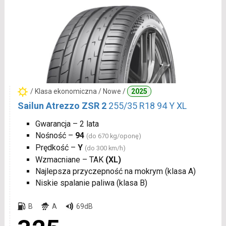
/ Klasa ekonomiczna / Nowe /
2025
Sailun Atrezzo ZSR 2
255/35 R18 94 Y XL
Gwarancja – 2 lata
Nośność –
94
(do 670 kg/oponę)
Prędkość –
Y
(do 300 km/h)
Wzmacniane – TAK
(XL)
Najlepsza przyczepność na mokrym (klasa A)
Niskie spalanie paliwa (klasa B)
B
A
69dB