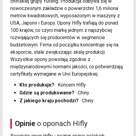
chińskiej grupy Yufeng. Produkcja odbywa się w
nowoczesnym zakładzie o powierzchni 1,6 miliona
metrów kwadratowych, wyposażonym w maszyny z
USA, Japonii i Europy. Opony Hifly trafiają do ponad
100 krajów, co czyni markę jednym z najszybciej
rozwijających się producentów w segmencie
budżetowym. Firma od początku koncentruje się na
eksporcie, stale zwiększając skalę produkcji.
Wszystkie opony powstają zgodnie z
międzynarodowymi normami jakości, co potwierdzają
certyfikaty wymagane w Unii Europejskiej.
Kto produkuje?
· Koncern Hifly
Gdzie są produkowane?
· Chiny
Z jakiego kraju pochodzi?
· Chiny
Opinie
o oponach Hifly
Recenzje opon Hifly - poznaj opinie polskich