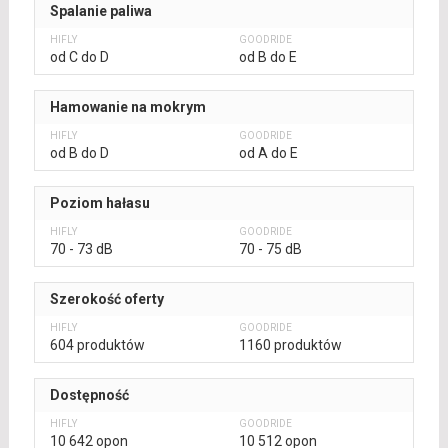
Spalanie paliwa
od C do D
od B do E
Hamowanie na mokrym
od B do D
od A do E
Poziom hałasu
70 - 73 dB
70 - 75 dB
Szerokość oferty
604 produktów
1160 produktów
Dostępność
10 642 opon
10 512 opon