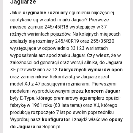
Jaguarze
Jakie
oryginalne rozmiary
ogumienia najczęściej
spotykane są w autach marki Jaguar? Pierwsze
miejsce zajmuje 245/45R18 występujący w 37
różnych wariantach pojazdów. Na kolejnych miejscach
znalazły się rozmiary 245/40R19 oraz 255/35R20
występujące w odpowiednio 33 i 23 wariantach
wyposażenia aut spod znaku Jaguar. Czy wiesz, że w
zależności od generacji oraz wersji silnika, do Jaguara
XF przewidziano aż 12
fabrycznych wymiarów opon
oraz zamienników. Rekordzistą w Jaguarze jest
model XJ z 47 pasującymi rozmiarami. Pierwszymi
modelami wyprodukowanymi przez
koncern Jaguar
były E-Type, którego premierowy egzemplarz opuścił
fabrykę w 1961 roku (63 lata temu) oraz XJ, którego
produkcję rozpoczęto 7 lat po swoim poprzedniku.
Wypróbuj nasz
konfigurator
i znajdź właściwe
opony
do Jaguara
na 8opon.pl