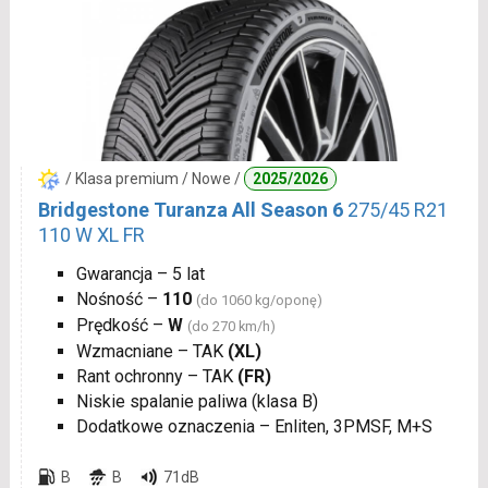
/ Klasa premium / Nowe /
2025/2026
Bridgestone Turanza All Season 6
275/45 R21
110 W XL FR
Gwarancja – 5 lat
Nośność –
110
(do 1060 kg/oponę)
Prędkość –
W
(do 270 km/h)
Wzmacniane – TAK
(XL)
Rant ochronny – TAK
(FR)
Niskie spalanie paliwa (klasa B)
Dodatkowe oznaczenia – Enliten, 3PMSF, M+S
B
B
71dB