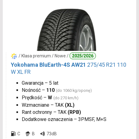
/ Klasa premium / Nowe /
2025/2026
Yokohama BluEarth-4S AW21
275/45 R21 110
W XL FR
Gwarancja – 5 lat
Nośność –
110
(do 1060 kg/oponę)
Prędkość –
W
(do 270 km/h)
Wzmacniane – TAK
(XL)
Rant ochronny – TAK
(RPB)
Dodatkowe oznaczenia – 3PMSF, M+S
C
B
73dB