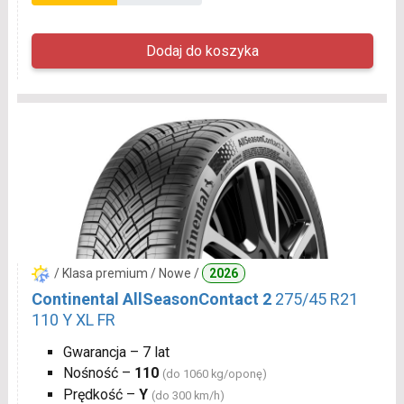
/ Klasa premium / Nowe /
2026
Continental AllSeasonContact 2
275/45 R21
110 Y XL FR
Gwarancja – 7 lat
Nośność –
110
(do 1060 kg/oponę)
Prędkość –
Y
(do 300 km/h)