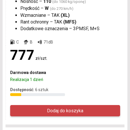
Nośność –
110
(do 1060 kg/oponę)
Prędkość –
W
(do 270 km/h)
Wzmacniane – TAK
(XL)
Rant ochronny – TAK
(MFS)
Dodatkowe oznaczenia – 3PMSF, M+S
C
B
71dB
777
zł/szt.
Darmowa dostawa
Realizacja 1 dzień
Dostępność:
6 sztuk