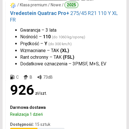
/ Klasa premium / Nowe /
2025
Vredestein Quatrac Pro+
275/45 R21 110 Y XL
FR
Gwarancja – 3 lata
Nośność –
110
(do 1060 kg/oponę)
Prędkość –
Y
(do 300 km/h)
Wzmacniane – TAK
(XL)
Rant ochronny – TAK
(FSL)
Dodatkowe oznaczenia – 3PMSF, M+S, EV
C
B
73dB
926
zł/szt.
Darmowa dostawa
Realizacja 1 dzień
Dostępność:
15 sztuk