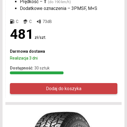
Prędkość –
T
(do 190 km/h)
Dodatkowe oznaczenia – 3PMSF, M+S
C
C
73dB
481
zł/szt.
Darmowa dostawa
Realizacja 3 dni
Dostępność:
30 sztuk