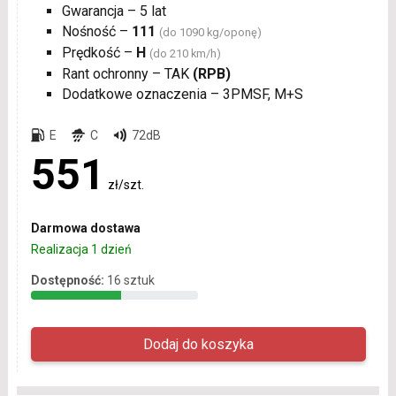
Gwarancja – 5 lat
Nośność –
111
(do 1090 kg/oponę)
Prędkość –
H
(do 210 km/h)
Rant ochronny – TAK
(RPB)
Dodatkowe oznaczenia – 3PMSF, M+S
E
C
72dB
551
zł/szt.
Darmowa dostawa
Realizacja 1 dzień
Dostępność:
16 sztuk