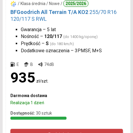
/ Klasa średnia / Nowe /
2025/2026
BFGoodrich All Terrain T/A KO2
255/70 R16
120/117 S RWL
Gwarancja – 5 lat
Nośność –
120/117
(do 1400 kg/oponę)
Prędkość –
S
(do 180 km/h)
Dodatkowe oznaczenia – 3PMSF, M+S
E
B
74dB
935
zł/szt.
Darmowa dostawa
Realizacja 1 dzień
Dostępność:
30 sztuk