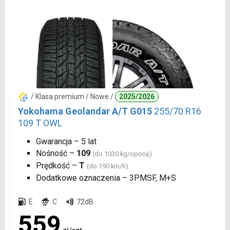
/ Klasa premium / Nowe /
2025/2026
Yokohama Geolandar A/T G015
255/70 R16
109 T OWL
Gwarancja – 5 lat
Nośność –
109
(do 1030 kg/oponę)
Prędkość –
T
(do 190 km/h)
Dodatkowe oznaczenia – 3PMSF, M+S
E
C
72dB
559