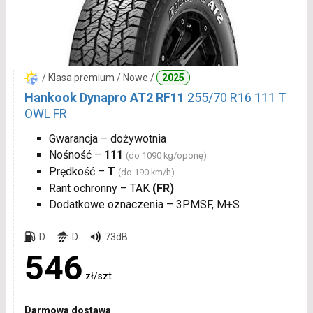
/ Klasa premium / Nowe /
2025
Hankook Dynapro AT2 RF11
255/70 R16 111 T
OWL FR
Gwarancja – dożywotnia
Nośność –
111
(do 1090 kg/oponę)
Prędkość –
T
(do 190 km/h)
Rant ochronny – TAK
(FR)
Dodatkowe oznaczenia – 3PMSF, M+S
D
D
73dB
546
zł/szt.
Darmowa dostawa