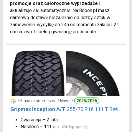
promocje oraz całoroczne wyprzedaże
i
aktualizuje się automatycznie. Na 8opon.pl masz
darmową dostawę niezależnie od liczby sztuk w
zamówieniu, wysyłkę do 24h od momentu zakupu, 21
dni na zwrot i pełną gwarancję producenta.
/ Klasa ekonomiczna / Nowe /
2025/2026
Gripmax Inception A/T
255/70 R16 111 T RWL
Gwarancja – 2 lata
Nośność –
111
(do 1090 kg/oponę)