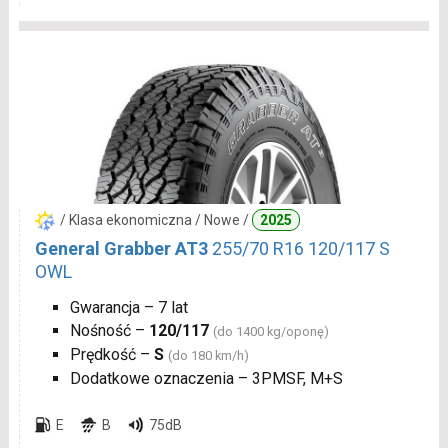
/ Klasa ekonomiczna / Nowe /
2025
General Grabber AT3
255/70 R16 120/117 S
OWL
Gwarancja – 7 lat
Nośność –
120/117
(do 1400 kg/oponę)
Prędkość –
S
(do 180 km/h)
Dodatkowe oznaczenia – 3PMSF, M+S
E
B
75dB