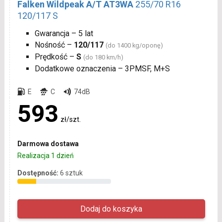
Falken Wildpeak A/T AT3WA
255/70 R16
120/117 S
Gwarancja – 5 lat
Nośność –
120/117
(do 1400 kg/oponę)
Prędkość –
S
(do 180 km/h)
Dodatkowe oznaczenia – 3PMSF, M+S
E
C
74dB
593
zł/szt.
Darmowa dostawa
Realizacja 1 dzień
Dostępność:
6 sztuk