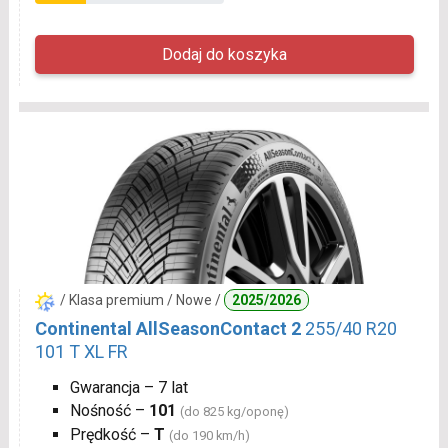
/ Klasa premium / Nowe /
2025/2026
Continental AllSeasonContact 2
255/40 R20
101 T XL FR
Gwarancja – 7 lat
Nośność –
101
(do 825 kg/oponę)
Prędkość –
T
(do 190 km/h)