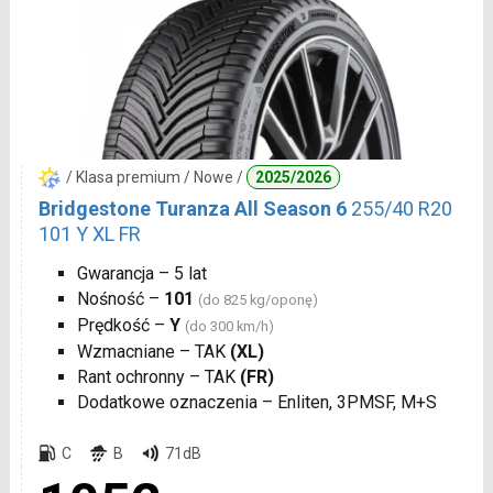
/ Klasa premium / Nowe /
2025/2026
Bridgestone Turanza All Season 6
255/40 R20
101 Y XL FR
Gwarancja – 5 lat
Nośność –
101
(do 825 kg/oponę)
Prędkość –
Y
(do 300 km/h)
Wzmacniane – TAK
(XL)
Rant ochronny – TAK
(FR)
Dodatkowe oznaczenia – Enliten, 3PMSF, M+S
C
B
71dB