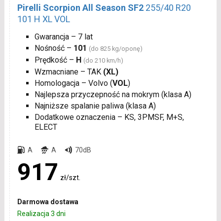
Pirelli Scorpion All Season SF2
255/40 R20
101 H XL VOL
Gwarancja – 7 lat
Nośność –
101
(do 825 kg/oponę)
Prędkość –
H
(do 210 km/h)
Wzmacniane – TAK
(XL)
Homologacja – Volvo (
VOL
)
Najlepsza przyczepność na mokrym (klasa A)
Najniższe spalanie paliwa (klasa A)
Dodatkowe oznaczenia – KS, 3PMSF, M+S,
ELECT
A
A
70dB
917
zł/szt.
Darmowa dostawa
Realizacja 3 dni