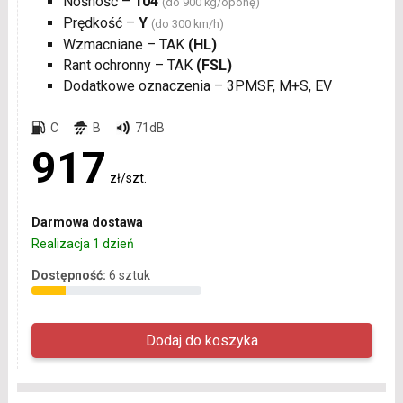
Nośność –
104
(do 900 kg/oponę)
Prędkość –
Y
(do 300 km/h)
Wzmacniane – TAK
(HL)
Rant ochronny – TAK
(FSL)
Dodatkowe oznaczenia – 3PMSF, M+S, EV
C
B
71dB
917
zł/szt.
Darmowa dostawa
Realizacja 1 dzień
Dostępność:
6 sztuk