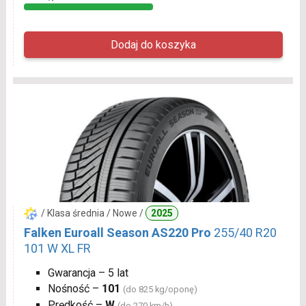
/ Klasa średnia / Nowe /
2025
Falken Euroall Season AS220 Pro
255/40 R20
101 W XL FR
Gwarancja – 5 lat
Nośność –
101
(do 825 kg/oponę)
Prędkość –
W
(do 270 km/h)