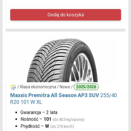
/ Klasa ekonomiczna / Nowe /
2025/2026
Maxxis Premitra All Season AP3 SUV
255/40
R20 101 W XL
Gwarancja – 2 lata
Nośność –
101
(do 825 kg/oponę)
Prędkość –
W
(do 270 km/h)