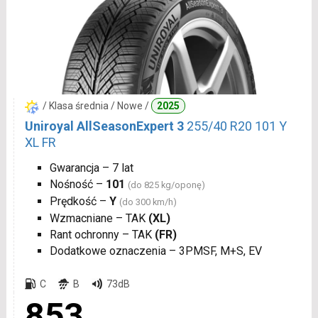
/ Klasa średnia / Nowe /
2025
Uniroyal AllSeasonExpert 3
255/40 R20 101 Y
XL FR
Gwarancja – 7 lat
Nośność –
101
(do 825 kg/oponę)
Prędkość –
Y
(do 300 km/h)
Wzmacniane – TAK
(XL)
Rant ochronny – TAK
(FR)
Dodatkowe oznaczenia – 3PMSF, M+S, EV
C
B
73dB
853