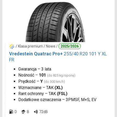
/ Klasa premium / Nowe /
2025/2026
Vredestein Quatrac Pro+
255/40 R20 101 Y XL
FR
Gwarancja – 3 lata
Nośność –
101
(do 825 kg/oponę)
Prędkość –
Y
(do 300 km/h)
Wzmacniane – TAK
(XL)
Rant ochronny – TAK
(FSL)
Dodatkowe oznaczenia – 3PMSF, M+S, EV
D
B
72dB