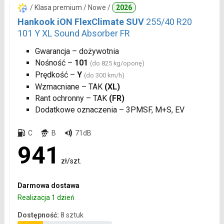
/ Klasa premium / Nowe /
2026
Hankook iON FlexClimate SUV
255/40 R20
101 Y XL Sound Absorber FR
Gwarancja – dożywotnia
Nośność –
101
(do 825 kg/oponę)
Prędkość –
Y
(do 300 km/h)
Wzmacniane – TAK
(XL)
Rant ochronny – TAK
(FR)
Dodatkowe oznaczenia – 3PMSF, M+S, EV
C
B
71dB
941
zł/szt.
Darmowa dostawa
Realizacja 1 dzień
Dostępność:
8 sztuk