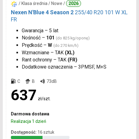
/ Klasa średnia / Nowe /
2026
Nexen N'Blue 4 Season 2
255/40 R20 101 W XL
FR
Gwarancja – 5 lat
Nośność –
101
(do 825 kg/oponę)
Prędkość –
W
(do 270 km/h)
Wzmacniane – TAK
(XL)
Rant ochronny – TAK
(FR)
Dodatkowe oznaczenia – 3PMSF, M+S
C
B
73dB
637
zł/szt.
Darmowa dostawa
Realizacja 1 dzień
Dostępność:
16 sztuk