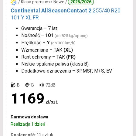
/ Klasa premium / Nowe /
2025/2026
Continental AllSeasonContact 2
255/40 R20
101 Y XL FR
Gwarancja – 7 lat
Nośność –
101
(do 825 kg/oponę)
Prędkość –
Y
(do 300 km/h)
Wzmacniane – TAK
(XL)
Rant ochronny – TAK
(FR)
Niskie spalanie paliwa (klasa B)
Dodatkowe oznaczenia – 3PMSF, M+S, EV
B
B
72dB
1169
zł/szt.
Darmowa dostawa
Realizacja 1 dzień
Dostępność:
12 sztuk