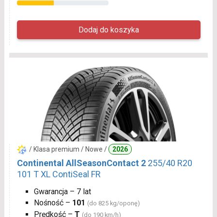
/ Klasa premium / Nowe /
2026
Continental AllSeasonContact 2
255/40 R20
101 T XL ContiSeal FR
Gwarancja – 7 lat
Nośność –
101
(do 825 kg/oponę)
Prędkość –
T
(do 190 km/h)