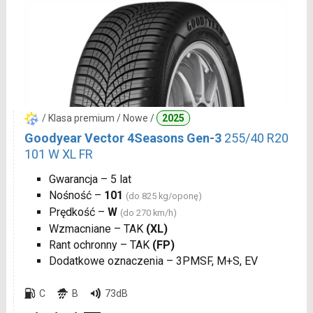
/ Klasa premium / Nowe /
2025
Goodyear Vector 4Seasons Gen-3
255/40 R20
101 W XL FR
Gwarancja – 5 lat
Nośność –
101
(do 825 kg/oponę)
Prędkość –
W
(do 270 km/h)
Wzmacniane – TAK
(XL)
Rant ochronny – TAK
(FP)
Dodatkowe oznaczenia – 3PMSF, M+S, EV
C
B
73dB