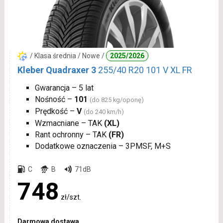
/ Klasa średnia / Nowe /
2025/2026
Kleber Quadraxer 3
255/40 R20 101 V XL FR
Gwarancja – 5 lat
Nośność –
101
(do 825 kg/oponę)
Prędkość –
V
(do 240 km/h)
Wzmacniane – TAK
(XL)
Rant ochronny – TAK
(FR)
Dodatkowe oznaczenia – 3PMSF, M+S
C
B
71dB
748
zł/szt.
Darmowa dostawa