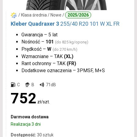
/ Klasa średnia / Nowe /
2025/2026
Kleber Quadraxer 3
255/40 R20 101 W XL FR
Gwarancja – 5 lat
Nośność –
101
(do 825 kg/oponę)
Prędkość –
W
(do 270 km/h)
Wzmacniane – TAK
(XL)
Rant ochronny – TAK
(FR)
Dodatkowe oznaczenia – 3PMSF, M+S
C
B
71dB
752
zł/szt.
Darmowa dostawa
Realizacja 3 dni
Dostępność:
30 sztuk