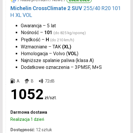
Michelin CrossClimate 2 SUV
255/40 R20 101
H XL VOL
Gwarancja – 5 lat
Nośność –
101
(do 825 kg/oponę)
Prędkość –
H
(do 210 km/h)
Wzmacniane – TAK
(XL)
Homologacja – Volvo (
VOL
)
Najniższe spalanie paliwa (klasa A)
Dodatkowe oznaczenia – 3PMSF, M+S
A
B
72dB
1052
zł/szt.
Darmowa dostawa
Realizacja 1 dzień
Dostępność:
12 sztuk