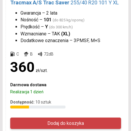
Tracmax A/S Trac Saver
255/40 R20 101 Y XL
Gwarancja – 2 lata
Nośność –
101
(do 825 kg/oponę)
Prędkość –
Y
(do 300 km/h)
Wzmacniane – TAK
(XL)
Dodatkowe oznaczenia – 3PMSF, M+S
C
B
72dB
360
zł/szt.
Darmowa dostawa
Realizacja 1 dzień
Dostępność:
10 sztuk