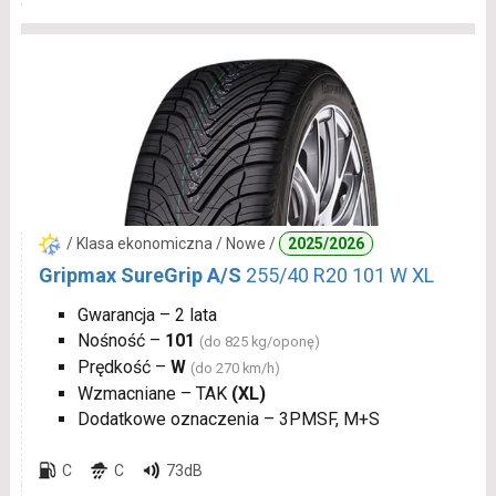
/ Klasa ekonomiczna / Nowe /
2025/2026
Gripmax SureGrip A/S
255/40 R20 101 W XL
Gwarancja – 2 lata
Nośność –
101
(do 825 kg/oponę)
Prędkość –
W
(do 270 km/h)
Wzmacniane – TAK
(XL)
Dodatkowe oznaczenia – 3PMSF, M+S
C
C
73dB