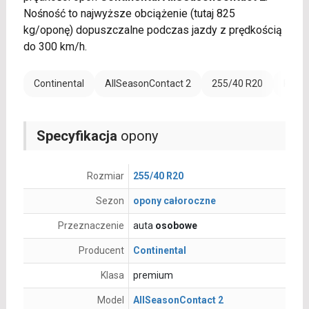
Nośność to najwyższe obciążenie (tutaj 825
kg/oponę) dopuszczalne podczas jazdy z prędkością
do 300 km/h.
Continental
AllSeasonContact 2
255/40 R20
Rant 
Specyfikacja
opony
Rozmiar
255/40 R20
Sezon
opony całoroczne
Przeznaczenie
auta
osobowe
Producent
Continental
Klasa
premium
Model
AllSeasonContact 2