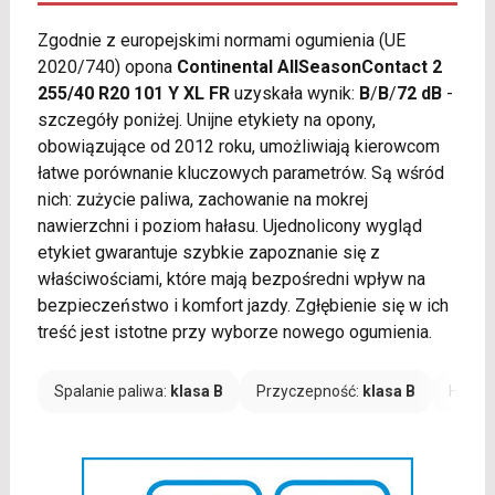
Zgodnie z europejskimi normami ogumienia (UE
2020/740) opona
Continental AllSeasonContact 2
255/40 R20 101 Y XL FR
uzyskała wynik:
B
/
B
/
72 dB
-
szczegóły poniżej. Unijne etykiety na opony,
obowiązujące od 2012 roku, umożliwiają kierowcom
łatwe porównanie kluczowych parametrów. Są wśród
nich: zużycie paliwa, zachowanie na mokrej
nawierzchni i poziom hałasu. Ujednolicony wygląd
etykiet gwarantuje szybkie zapoznanie się z
właściwościami, które mają bezpośredni wpływ na
bezpieczeństwo i komfort jazdy. Zgłębienie się w ich
treść jest istotne przy wyborze nowego ogumienia.
Spalanie paliwa:
klasa B
Przyczepność:
klasa B
Hałas: