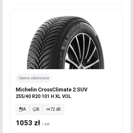
Opona całoroczna
Michelin CrossClimate 2 SUV
255/40 R20 101 H XL VOL
A
B
72 dB
1053 zł
/ szt.