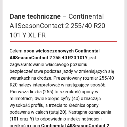
Dane techniczne
– Continental
AllSeasonContact 2 255/40 R20
101 Y XL FR
Celem
opon wielosezonowych Continental
AllSeasonContact 2 255 40 R20 101Y
jest
zagwarantowanie właściwego poziomu
bezpieczeństwa podczas jazdy w zmieniających się
warunkach na drodze. Prezentowany rozmiar 255/40
R20 należy interpretować w następujący sposób.
Pierwsza liczba (255) to szerokość opony w
milimetrach, dwie kolejne cyfry (40) oznaczają
wysokość profilu, a trzecia to średnica opony
podawana w calach (tutaj 20). Następne oznaczenia
(
101
oraz
Y
) to odpowiednio indeks nośności i
prędkości opon
Continental AllSeasonContact 2
.