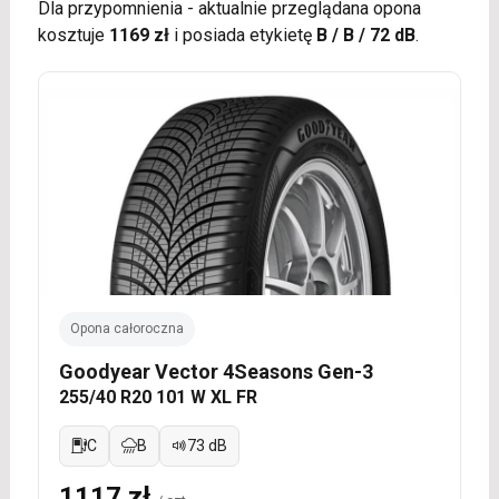
Dla przypomnienia - aktualnie przeglądana opona
kosztuje
1169 zł
i posiada etykietę
B / B / 72 dB
.
Opona całoroczna
Goodyear Vector 4Seasons Gen-3
255/40 R20 101 W XL FR
C
B
73 dB
1117 zł