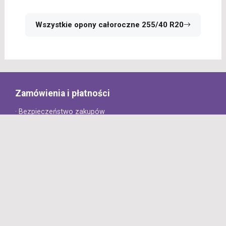
Wszystkie opony całoroczne 255/40 R20
Zamówienia i płatności
· Bezpieczeństwo zakupów
· Jak złożyć zamówienie?
· Sposoby płatności
· Koszt dostawy
· Czas dostawy
Obsługa klienta
· Zwroty
· Reklamacje