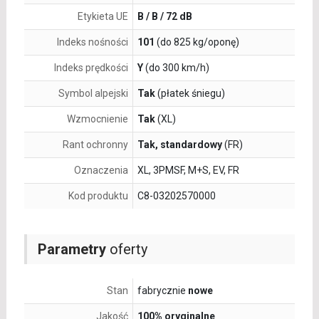
Etykieta UE
B / B / 72 dB
Indeks nośności
101
(do 825 kg/oponę)
Indeks prędkości
Y
(do 300 km/h)
Symbol alpejski
Tak
(płatek śniegu)
Wzmocnienie
Tak
(XL)
Rant ochronny
Tak, standardowy
(FR)
Oznaczenia
XL, 3PMSF, M+S, EV, FR
Kod produktu
C8-03202570000
Parametry
oferty
Stan
fabrycznie
nowe
Jakość
100% oryginalne