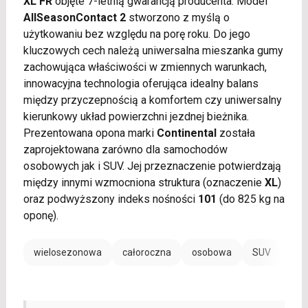
XL FR
objęte 7-letnią gwarancją producenta. Model
AllSeasonContact 2
stworzono z myślą o
użytkowaniu bez względu na porę roku. Do jego
kluczowych cech należą uniwersalna mieszanka gumy
zachowująca właściwości w zmiennych warunkach,
innowacyjna technologia oferująca idealny balans
między przyczepnością a komfortem czy uniwersalny
kierunkowy układ powierzchni jezdnej bieżnika.
Prezentowana opona marki
Continental
została
zaprojektowana zarówno dla samochodów
osobowych jak i SUV. Jej przeznaczenie potwierdzają
między innymi wzmocniona struktura (oznaczenie
XL
)
oraz podwyższony indeks nośności
101
(do 825 kg na
oponę).
wielosezonowa
całoroczna
osobowa
SUV
EV /