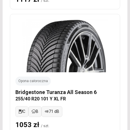
/ szt.
Opona całoroczna
Bridgestone Turanza All Season 6
255/40 R20 101 Y XL FR
C
B
71 dB
1053 zł
/ szt.