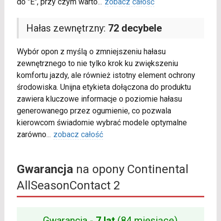
do "E", przy czym warto
...
zobacz całość
Hałas zewnętrzny:
72 decybele
Wybór opon z myślą o zmniejszeniu hałasu
zewnętrznego to nie tylko krok ku zwiększeniu
komfortu jazdy, ale również istotny element ochrony
środowiska. Unijna etykieta dołączona do produktu
zawiera kluczowe informacje o poziomie hałasu
generowanego przez ogumienie, co pozwala
kierowcom świadomie wybrać modele optymalne
zarówno
...
zobacz całość
Gwarancja
na opony Continental
AllSeasonContact 2
Gwarancja -
7 lat
(84 miesiące)