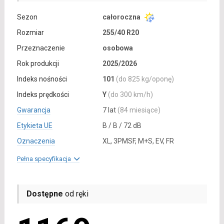
Sezon
całoroczna
Rozmiar
255/40 R20
Przeznaczenie
osobowa
Rok produkcji
2025/2026
Indeks nośności
101
(do 825 kg/oponę)
Indeks prędkości
Y
(do 300 km/h)
Gwarancja
7 lat
(84 miesiące)
Etykieta UE
B / B / 72 dB
Oznaczenia
XL, 3PMSF, M+S, EV, FR
Pełna specyfikacja
Dostępne
od ręki