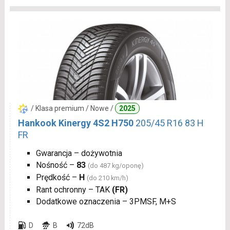
/ Klasa premium / Nowe /
2025
Hankook Kinergy 4S2 H750
205/45 R16 83 H
FR
Gwarancja – dożywotnia
Nośność –
83
(do 487 kg/oponę)
Prędkość –
H
(do 210 km/h)
Rant ochronny – TAK
(FR)
Dodatkowe oznaczenia – 3PMSF, M+S
D
B
72dB