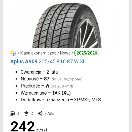
/ Klasa ekonomiczna / Nowe /
2025/2026
Aplus A909
205/45 R16 87 W XL
Gwarancja – 2 lata
Nośność –
87
(do 545 kg/oponę)
Prędkość –
W
(do 270 km/h)
Wzmacniane – TAK
(XL)
Dodatkowe oznaczenia – 3PMSF, M+S
D
C
72dB
242
zł/szt.