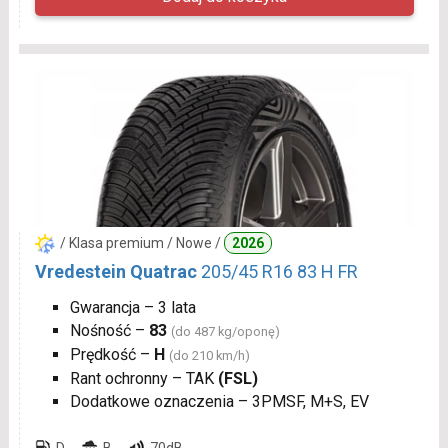
/ Klasa premium / Nowe /
2026
Vredestein Quatrac
205/45 R16 83 H FR
Gwarancja – 3 lata
Nośność –
83
(do 487 kg/oponę)
Prędkość –
H
(do 210 km/h)
Rant ochronny – TAK
(FSL)
Dodatkowe oznaczenia – 3PMSF, M+S, EV
D
B
70dB