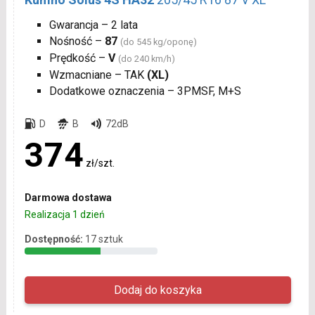
Gwarancja – 2 lata
Nośność –
87
(do 545 kg/oponę)
Prędkość –
V
(do 240 km/h)
Wzmacniane – TAK
(XL)
Dodatkowe oznaczenia – 3PMSF, M+S
D
B
72dB
374
zł/szt.
Darmowa dostawa
Realizacja 1 dzień
Dostępność:
17 sztuk