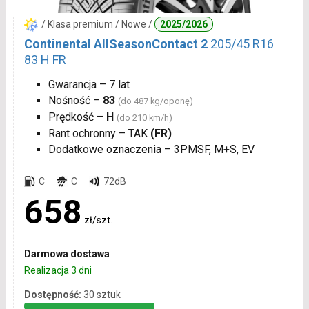
/ Klasa premium / Nowe /
2025/2026
Continental AllSeasonContact 2
205/45 R16
83 H FR
Gwarancja – 7 lat
Nośność –
83
(do 487 kg/oponę)
Prędkość –
H
(do 210 km/h)
Rant ochronny – TAK
(FR)
Dodatkowe oznaczenia – 3PMSF, M+S, EV
C
C
72dB
658
zł/szt.
Darmowa dostawa
Realizacja 3 dni
Dostępność:
30 sztuk