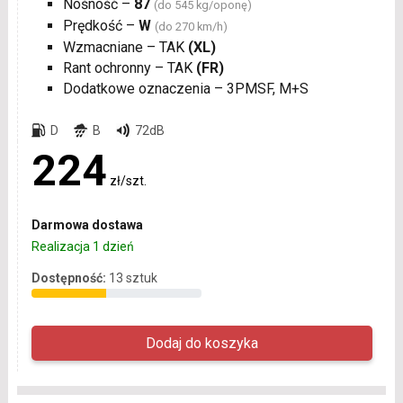
Nośność –
87
(do 545 kg/oponę)
Prędkość –
W
(do 270 km/h)
Wzmacniane – TAK
(XL)
Rant ochronny – TAK
(FR)
Dodatkowe oznaczenia – 3PMSF, M+S
D
B
72dB
224
zł/szt.
Darmowa dostawa
Realizacja 1 dzień
Dostępność:
13 sztuk