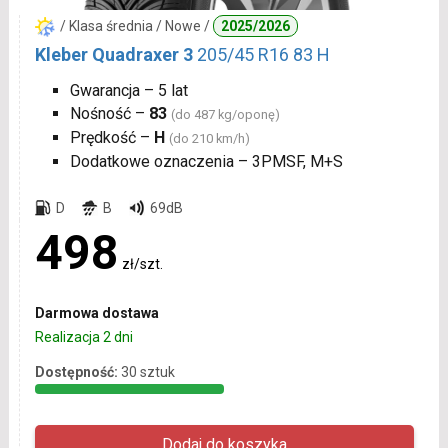
/ Klasa średnia / Nowe /
2025/2026
Kleber Quadraxer 3
205/45 R16 83 H
Gwarancja – 5 lat
Nośność –
83
(do 487 kg/oponę)
Prędkość –
H
(do 210 km/h)
Dodatkowe oznaczenia – 3PMSF, M+S
D
B
69dB
498
zł/szt.
Darmowa dostawa
Realizacja 2 dni
Dostępność:
30 sztuk