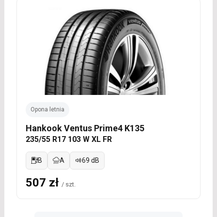
Opona letnia
Hankook Ventus Prime4 K135
235/55 R17 103 W XL FR
B
A
69 dB
507 zł
/ szt.