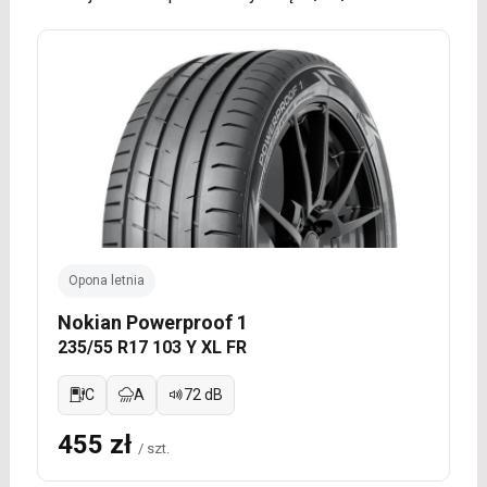
Opona letnia
Nokian Powerproof 1
235/55 R17 103 Y XL FR
C
A
72 dB
455 zł
/ szt.