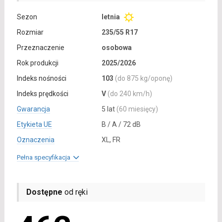
Sezon
letnia
Rozmiar
235/55 R17
Przeznaczenie
osobowa
Rok produkcji
2025/2026
Indeks nośności
103
(do 875 kg/oponę)
Indeks prędkości
V
(do 240 km/h)
Gwarancja
5 lat
(60 miesięcy)
Etykieta UE
B / A / 72 dB
Oznaczenia
XL, FR
Pełna specyfikacja
Dostępne
od ręki