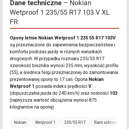
Dane techniczne
– Nokian
Wetproof 1 235/55 R17 103 V XL
FR
Opony letnie Nokian Wetproof 1 235 55 R17 103V
są przeznaczone do zapewnienia bezpieczeństwa i
komfortu podczas jazdy w różnych warunkach
drogowych. W przypadku rozmiaru 235/55 R17
szerokość bieżnika wynosi 235 mm, wysokość profilu
(55), a średnica felgi przeznaczonej do zamontowania
prezentowanej opony to 17 cali. Opona
Nokian
Wetproof 1
posiada indeks prędkości
V
(dopuszczalna jazda do 240 km/h) oraz nośności
103
(najwyższa wartość obciążenia wynosi 875
kilogramów na oponę).
Nokian
Wetproof 1
235/55 R17
Rant ochronny (FR)