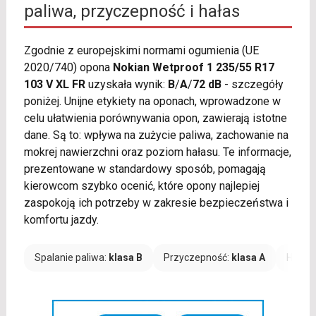
paliwa, przyczepność i hałas
Zgodnie z europejskimi normami ogumienia (UE
2020/740) opona
Nokian Wetproof 1 235/55 R17
103 V XL FR
uzyskała wynik:
B
/
A
/
72 dB
- szczegóły
poniżej. Unijne etykiety na oponach, wprowadzone w
celu ułatwienia porównywania opon, zawierają istotne
dane. Są to: wpływa na zużycie paliwa, zachowanie na
mokrej nawierzchni oraz poziom hałasu. Te informacje,
prezentowane w standardowy sposób, pomagają
kierowcom szybko ocenić, które opony najlepiej
zaspokoją ich potrzeby w zakresie bezpieczeństwa i
komfortu jazdy.
Spalanie paliwa:
klasa B
Przyczepność:
klasa A
Hałas: