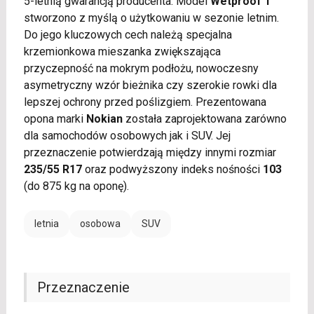
5-letnią gwarancją producenta. Model
Wetproof 1
stworzono z myślą o użytkowaniu w sezonie letnim.
Do jego kluczowych cech należą specjalna
krzemionkowa mieszanka zwiększająca
przyczepność na mokrym podłożu, nowoczesny
asymetryczny wzór bieżnika czy szerokie rowki dla
lepszej ochrony przed poślizgiem. Prezentowana
opona marki
Nokian
została zaprojektowana zarówno
dla samochodów osobowych jak i SUV. Jej
przeznaczenie potwierdzają między innymi rozmiar
235/55 R17
oraz podwyższony indeks nośności
103
(do 875 kg na oponę).
letnia
osobowa
SUV
Przeznaczenie