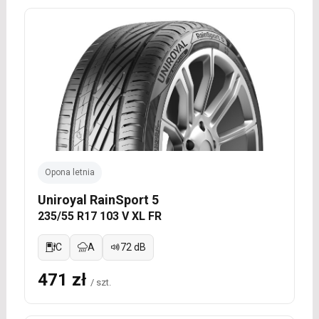
Opona letnia
Uniroyal RainSport 5
235/55 R17 103 V XL FR
C
A
72 dB
471 zł
/ szt.