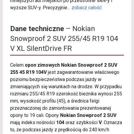
mniejszych aut miejskich po przestronne VAN-y i
wyższe SUV-y. Precyzyjnie
...
zobacz całość
Dane techniczne
– Nokian
Snowproof 2 SUV 255/45 R19 104
V XL SilentDrive FR
Celem
opon zimowych Nokian Snowproof 2 SUV
255 45 R19 104V
jest zagwarantowanie właściwego
poziomu bezpieczeństwa podczas jazdy w
zmieniających się warunkach na drodze. W przypadku
rozmiaru 255/45 R19 szerokość bieżnika wynosi 255
mm, wysokość profilu (45), a średnica felgi
przeznaczonej do zamontowania prezentowanej
opony to 19 cali. Opony
Nokian Snowproof 2 SUV
mają indeks nośności
104
oraz szybkości
V
. Oznacza
to, że podczas jazdy z prędkością do 240 km/h