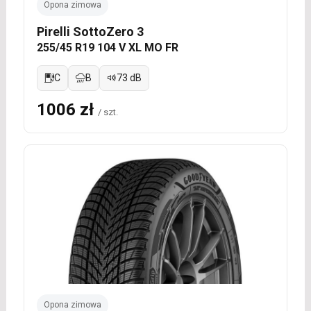
Opona zimowa
Pirelli SottoZero 3
255/45 R19 104 V XL MO FR
C
B
73 dB
1006 zł
/ szt.
Opona zimowa