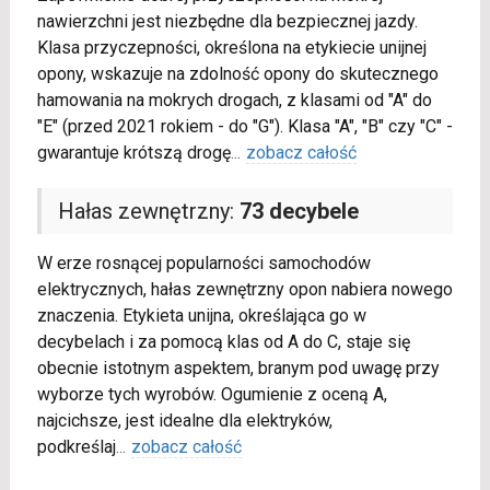
nawierzchni jest niezbędne dla bezpiecznej jazdy.
Klasa przyczepności, określona na etykiecie unijnej
opony, wskazuje na zdolność opony do skutecznego
hamowania na mokrych drogach, z klasami od "A" do
"E" (przed 2021 rokiem - do "G"). Klasa "A", "B" czy "C" -
gwarantuje krótszą drogę
...
zobacz całość
Hałas zewnętrzny:
73 decybele
W erze rosnącej popularności samochodów
elektrycznych, hałas zewnętrzny opon nabiera nowego
znaczenia. Etykieta unijna, określająca go w
decybelach i za pomocą klas od A do C, staje się
obecnie istotnym aspektem, branym pod uwagę przy
wyborze tych wyrobów. Ogumienie z oceną A,
najcichsze, jest idealne dla elektryków,
podkreślaj
...
zobacz całość