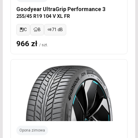
Goodyear UltraGrip Performance 3
255/45 R19 104 V XL FR
C
B
71 dB
966 zł
/ szt.
Opona zimowa