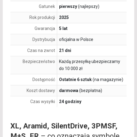
Gatunek
pierwszy
(najlepszy)
Rok produkcji
2025
Gwarancja
5 lat
Dystrybucja
oficjalna w Polsce
Czas na zwrot
21 dni
Bezpieczeństwo
Każdą przesyłkę ubezpieczamy
do 10 000 zł
Dostępność
Ostatnie 6 sztuk
(na magazynie)
Koszt dostawy
darmowa
(bezpłatna)
Czas wysyłki
24 godziny
XL, Aramid, SilentDrive, 3PMSF,
M+S, FR
– co oznaczają symbole