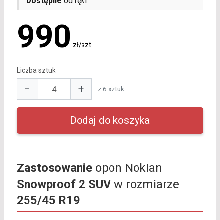
Dostępne
od ręki
990
zł/szt.
Liczba sztuk:
−
+
z 6 sztuk
Zastosowanie
opon Nokian
Snowproof 2 SUV
w rozmiarze
255/45 R19