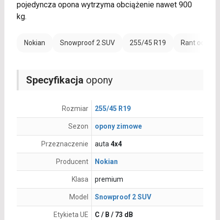
pojedyncza opona wytrzyma obciążenie nawet 900
kg.
Nokian
Snowproof 2 SUV
255/45 R19
Rant ochron
Specyfikacja
opony
Rozmiar
255/45 R19
Sezon
opony zimowe
Przeznaczenie
auta
4x4
Producent
Nokian
Klasa
premium
Model
Snowproof 2 SUV
Etykieta UE
C / B / 73 dB