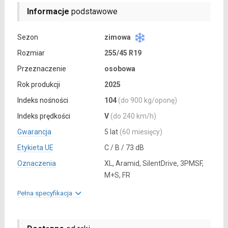
Informacje
podstawowe
Sezon
zimowa
Rozmiar
255/45 R19
Przeznaczenie
osobowa
Rok produkcji
2025
Indeks nośności
104
(do 900 kg/oponę)
Indeks prędkości
V
(do 240 km/h)
Gwarancja
5 lat
(60 miesięcy)
Etykieta UE
C / B / 73 dB
Oznaczenia
XL, Aramid, SilentDrive, 3PMSF,
M+S, FR
Pełna specyfikacja