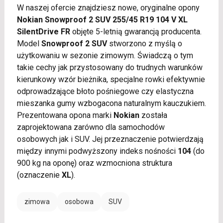
W naszej ofercie znajdziesz nowe, oryginalne opony
Nokian Snowproof 2 SUV 255/45 R19 104 V XL
SilentDrive FR
objęte 5-letnią gwarancją producenta.
Model
Snowproof 2 SUV
stworzono z myślą o
użytkowaniu w sezonie zimowym. Świadczą o tym
takie cechy jak przystosowany do trudnych warunków
kierunkowy wzór bieżnika, specjalne rowki efektywnie
odprowadzające błoto pośniegowe czy elastyczna
mieszanka gumy wzbogacona naturalnym kauczukiem.
Prezentowana opona marki
Nokian
została
zaprojektowana zarówno dla samochodów
osobowych jak i SUV. Jej przeznaczenie potwierdzają
między innymi podwyższony indeks nośności
104
(do
900 kg na oponę) oraz wzmocniona struktura
(oznaczenie
XL
).
zimowa
osobowa
SUV