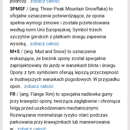
podróży
...
zobacz całość
3PMSF
/
(ang. Three-Peak Mountain Snowflake) to
oficjalne oznaczenie potwierdzające, że opona
spełnia wymogi zimowe i została przetestowana
według norm Unii Europejskiej. Symbol trzech
szczytów górskich z płatkiem śniegu zapewnia
wysoką
...
zobacz całość
M+S
/
(ang. Mud and Snow) to oznaczenie
wskazujące, że bieżnik opony został specjalnie
zaprojektowany do jazdy w warunkach błota i śniegu.
Opony z tym symbolem oferują lepszą przyczepność
w trudniejszych warunkach pogodowych. W przypadku
opon
...
zobacz całość
FR
/
(ang. Flange Rim) to specjalna nadlewka gumy
przy krawędzi opony, tworząca zagłębienie i chroniąca
felgę przed uszkodzeniami mechanicznymi.
Rozwiązanie minimalizuje ryzyko otarć podczas
parkowania przy krawężnikach lub manewrowania
w
...
zobacz całość