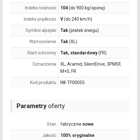
Indeks nośności
104
(do 900 kg/oponę)
Indeks prędkości
V
(do 240 km/h)
Symbol alpejski
Tak
(płatek śniegu)
Wzmocnienie
Tak
(XL)
Rant ochronny
Tak, standardowy
(FR)
Oznaczenia
XL, Aramid, SilentDrive, 3PMSF,
M+S, FR
Kod produktu
N8-TF00055
Parametry
oferty
Stan
fabrycznie
nowe
Jakość
100% oryginalne