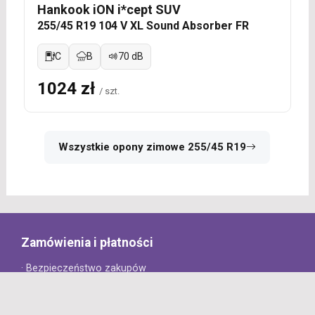
Hankook iON i*cept SUV
255/45 R19 104 V XL Sound Absorber FR
C
B
70 dB
1024 zł
/ szt.
Wszystkie opony zimowe 255/45 R19
Zamówienia i płatności
· Bezpieczeństwo zakupów
· Jak złożyć zamówienie?
· Sposoby płatności