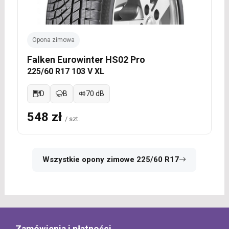
Opona zimowa
Falken Eurowinter HS02 Pro
225/60 R17 103 V XL
D
B
70 dB
548 zł
/ szt.
Wszystkie opony zimowe 225/60 R17
Zamówienia i płatności