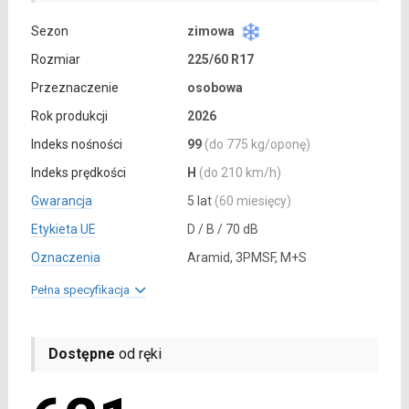
Sezon
zimowa
Rozmiar
225/60 R17
Przeznaczenie
osobowa
Rok produkcji
2026
Indeks nośności
99
(do 775 kg/oponę)
Indeks prędkości
H
(do 210 km/h)
Gwarancja
5 lat
(60 miesięcy)
Etykieta UE
D / B / 70 dB
Oznaczenia
Aramid, 3PMSF, M+S
Pełna specyfikacja
Dostępne
od ręki