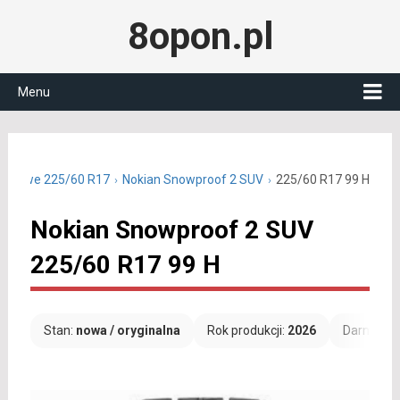
8opon.pl
Menu
zimowe 225/60 R17
Nokian Snowproof 2 SUV
225/60 R17 99 H
Nokian Snowproof 2 SUV
225/60 R17 99 H
Stan:
nowa / oryginalna
Rok produkcji:
2026
Darmowa 