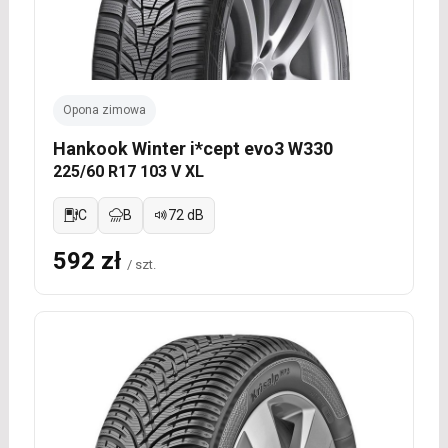
Opona zimowa
Hankook Winter i*cept evo3 W330
225/60 R17 103 V XL
C
B
72 dB
592 zł
/ szt.