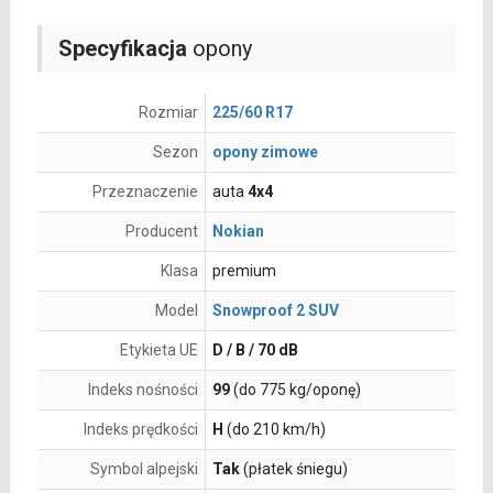
Specyfikacja
opony
Rozmiar
225/60 R17
Sezon
opony zimowe
Przeznaczenie
auta
4x4
Producent
Nokian
Klasa
premium
Model
Snowproof 2 SUV
Etykieta UE
D / B / 70 dB
Indeks nośności
99
(do 775 kg/oponę)
Indeks prędkości
H
(do 210 km/h)
Symbol alpejski
Tak
(płatek śniegu)