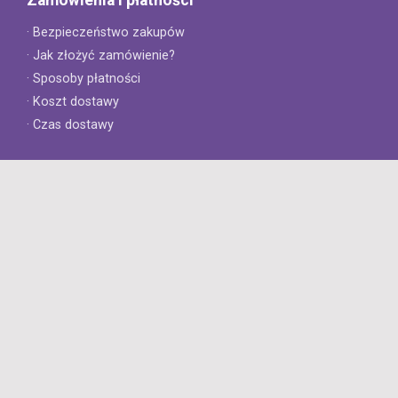
· Bezpieczeństwo zakupów
· Jak złożyć zamówienie?
· Sposoby płatności
· Koszt dostawy
· Czas dostawy
Obsługa klienta
· Zwroty
· Reklamacje
· Najczęściej zadawane pytania
· Gwarancja na opony
· Kontakt
8opon.pl
· O firmie