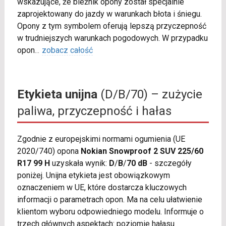
wskazujące, że bieżnik opony został specjalnie
zaprojektowany do jazdy w warunkach błota i śniegu.
Opony z tym symbolem oferują lepszą przyczepność
w trudniejszych warunkach pogodowych. W przypadku
opon
...
zobacz całość
Etykieta unijna
(D/B/70) – zużycie
paliwa, przyczepność i hałas
Zgodnie z europejskimi normami ogumienia (UE
2020/740) opona
Nokian Snowproof 2 SUV 225/60
R17 99 H
uzyskała wynik:
D
/
B
/
70 dB
- szczegóły
poniżej. Unijna etykieta jest obowiązkowym
oznaczeniem w UE, które dostarcza kluczowych
informacji o parametrach opon. Ma na celu ułatwienie
klientom wyboru odpowiedniego modelu. Informuje o
trzech głównych aspektach: poziomie hałasu