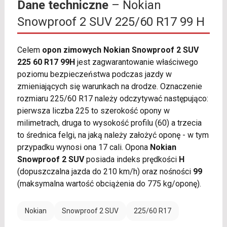
Dane techniczne
– Nokian
Snowproof 2 SUV 225/60 R17 99 H
Celem
opon zimowych Nokian Snowproof 2 SUV
225 60 R17 99H
jest zagwarantowanie właściwego
poziomu bezpieczeństwa podczas jazdy w
zmieniających się warunkach na drodze. Oznaczenie
rozmiaru 225/60 R17 należy odczytywać następująco:
pierwsza liczba 225 to szerokość opony w
milimetrach, druga to wysokość profilu (60) a trzecia
to średnica felgi, na jaką należy założyć oponę - w tym
przypadku wynosi ona 17 cali. Opona
Nokian
Snowproof 2 SUV
posiada indeks prędkości
H
(dopuszczalna jazda do 210 km/h) oraz nośności
99
(maksymalna wartość obciążenia do 775 kg/oponę).
Nokian
Snowproof 2 SUV
225/60 R17