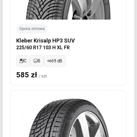
Opona zimowa
Kleber Krisalp HP3 SUV
225/60 R17 103 H XL FR
C
B
69 dB
585 zł
/ szt.