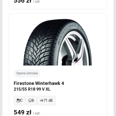
556 zł
/ szt.
Opona zimowa
Firestone Winterhawk 4
215/55 R18 99 V XL
C
B
71 dB
549 zł
/ szt.