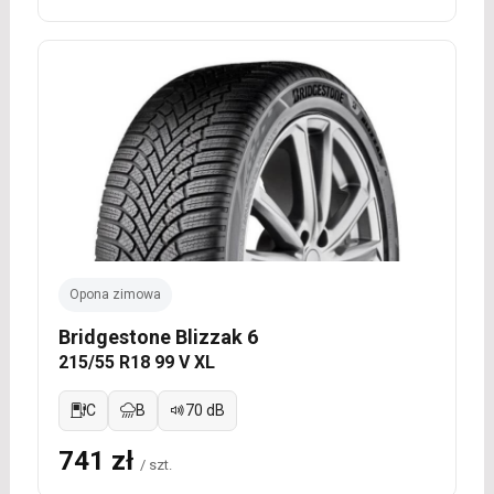
Opona zimowa
Bridgestone Blizzak 6
215/55 R18 99 V XL
C
B
70 dB
741 zł
/ szt.