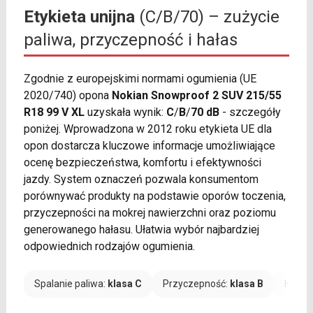
Etykieta unijna
(C/B/70) – zużycie
paliwa, przyczepność i hałas
Zgodnie z europejskimi normami ogumienia (UE
2020/740) opona
Nokian Snowproof 2 SUV 215/55
R18 99 V XL
uzyskała wynik:
C
/
B
/
70 dB
- szczegóły
poniżej. Wprowadzona w 2012 roku etykieta UE dla
opon dostarcza kluczowe informacje umożliwiające
ocenę bezpieczeństwa, komfortu i efektywności
jazdy. System oznaczeń pozwala konsumentom
porównywać produkty na podstawie oporów toczenia,
przyczepności na mokrej nawierzchni oraz poziomu
generowanego hałasu. Ułatwia wybór najbardziej
odpowiednich rodzajów ogumienia.
Spalanie paliwa:
klasa C
Przyczepność:
klasa B
Hałas