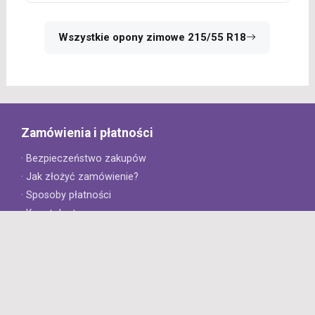
Wszystkie opony zimowe 215/55 R18
Zamówienia i płatności
· Bezpieczeństwo zakupów
· Jak złożyć zamówienie?
· Sposoby płatności
· Koszt dostawy
· Czas dostawy
Obsługa klienta
· Zwroty
· Reklamacje