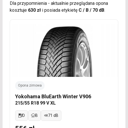
Dla przypomnienia - aktualnie przeglądana opona
kosztuje
630 zł
i posiada etykietę
C / B / 70 dB
.
Opona zimowa
Yokohama BluEarth Winter V906
215/55 R18 99 V XL
D
B
71 dB