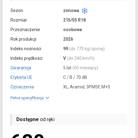
Sezon
zimowa
Rozmiar
215/55 R18
Przeznaczenie
osobowa
Rok produkcji
2026
Indeks nośności
99
(do 775 kg/oponę)
Indeks prędkości
V
(do 240 km/h)
Gwarancja
5 lat
(60 miesięcy)
Etykieta UE
C / B / 70 dB
Oznaczenia
XL, Aramid, 3PMSF, M+S
Pełna specyfikacja
Dostępne
od ręki