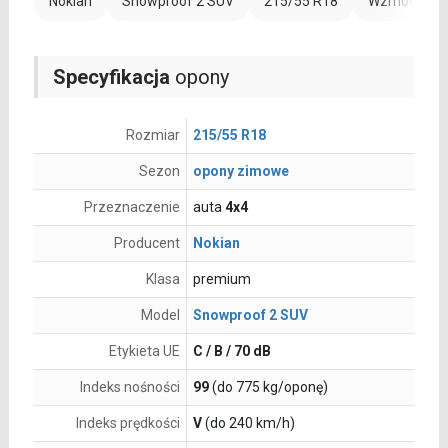
Nokian
Snowproof 2 SUV
215/55 R18
Wzmocnienie
Specyfikacja
opony
Rozmiar
215/55 R18
Sezon
opony zimowe
Przeznaczenie
auta
4x4
Producent
Nokian
Klasa
premium
Model
Snowproof 2 SUV
Etykieta UE
C / B / 70 dB
Indeks nośności
99
(do 775 kg/oponę)
Indeks prędkości
V
(do 240 km/h)