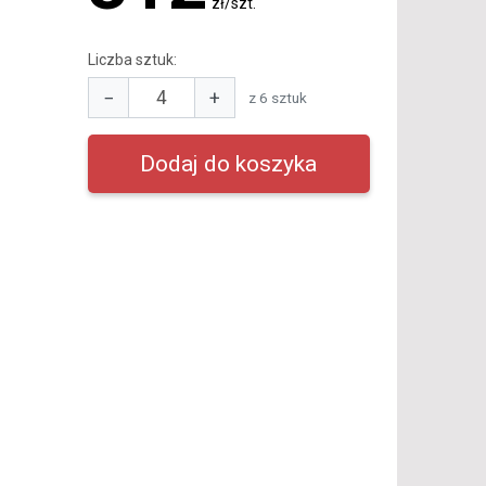
zł/szt.
Liczba sztuk:
−
+
z 6 sztuk