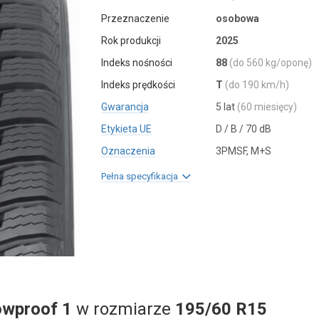
Przeznaczenie
osobowa
Rok produkcji
2025
Indeks nośności
88
(do 560 kg/oponę)
Indeks prędkości
T
(do 190 km/h)
Gwarancja
5 lat
(60 miesięcy)
Etykieta UE
D / B / 70 dB
Oznaczenia
3PMSF, M+S
Pełna specyfikacja
wproof 1
w rozmiarze
195/60 R15