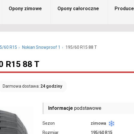
Opony zimowe
Opony całoroczne
Produce
5/60 R15
Nokian Snowproof 1
195/60 R15 88 T
0 R15 88 T
Darmowa dostawa:
24 godziny
Informacje
podstawowe
Sezon
zimowa
Rozmiar
195/60 R15