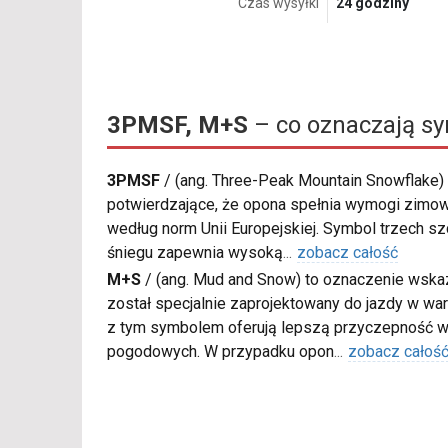
Czas wysyłki
24 godziny
3PMSF, M+S
– co oznaczają s
3PMSF
/
(ang. Three-Peak Mountain Snowflake) 
potwierdzające, że opona spełnia wymogi zimow
według norm Unii Europejskiej. Symbol trzech s
śniegu zapewnia wysoką
...
zobacz całość
M+S
/
(ang. Mud and Snow) to oznaczenie wskaz
został specjalnie zaprojektowany do jazdy w war
z tym symbolem oferują lepszą przyczepność w
pogodowych. W przypadku opon
...
zobacz całoś