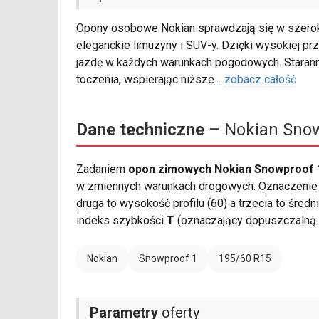
Opony osobowe Nokian sprawdzają się w szerok
eleganckie limuzyny i SUV-y. Dzięki wysokiej p
jazdę w każdych warunkach pogodowych. Starann
toczenia, wspierając niższe
...
zobacz całość
Dane techniczne
– Nokian Snow
Zadaniem
opon zimowych Nokian Snowproof 1
w zmiennych warunkach drogowych. Oznaczenie r
druga to wysokość profilu (60) a trzecia to śred
indeks szybkości
T
(oznaczający dopuszczalną 
Nokian
Snowproof 1
195/60 R15
Parametry
oferty