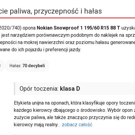
ie paliwa, przyczepność i hałas
 2020/740) opona
Nokian Snowproof 1 195/60 R15 88 T
uzyska
u, jest narzędziem porównawczym podobnym do naklejek na sprzę
zepności na mokrej nawierzchni oraz poziomu hałasu generowan
ne do ich pojazdu i preferencji jazdy.
B
Hałas:
70 decybeli
Opór toczenia:
klasa D
Etykieta unijna na oponach, która klasyfikuje opory tocze
każdego kierowcy dbającego o środowisko. Wybór opon z 
zużycie paliwa, ale także znacząco przyczynia się do redu
kierowcy mają realny
...
zobacz całość