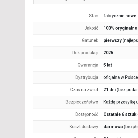
Stan
fabrycznie
nowe
Jakość
100% oryginalne
Gatunek
pierwszy
(najlep
Rok produkcji
2025
Gwarancja
5 lat
Dystrybucja
oficjalna w Polsce
Czas na zwrot
21 dni
(bez podan
Bezpieczeństwo
Każdą przesyłkę 
Dostępność
Ostatnie 6 sztuk
Koszt dostawy
darmowa
(bezpł