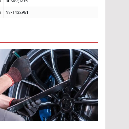
a
3PMSF, M+S
u
N8-T432961