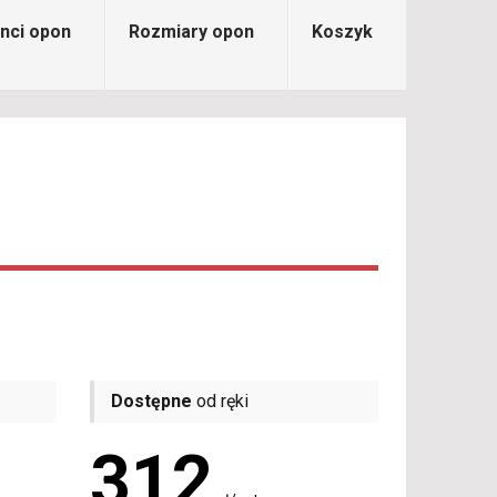
nci opon
Rozmiary opon
Koszyk
Dostępne
od ręki
312