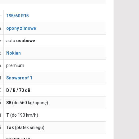
r
195/60 R15
n
opony zimowe
e
auta
osobowe
t
Nokian
a
premium
l
Snowproof 1
E
D / B / 70 dB
i
88
(do 560 kg/oponę)
i
T
(do 190 km/h)
i
Tak
(płatek śniegu)