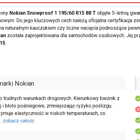
opony
Nokian Snowproof 1 195/60 R15 88 T
objęte 5-letnią gwa
owym. Do jego kluczowych cech należą oficjalna certyfikacja 
 naturalnym kauczukiem czy liczne nacięcia podnoszące pewn
ian
została zaprojektowana dla samochodów osobowych. Jej prz
R15
.
arki Nokian
 trudnych warunkach drogowych. Kierunkowy bieżnik z
i błoto pośniegowe, zmniejszając ryzyko poślizgu.
muje elastyczność w niskich temperaturach, co
..
zobacz całość