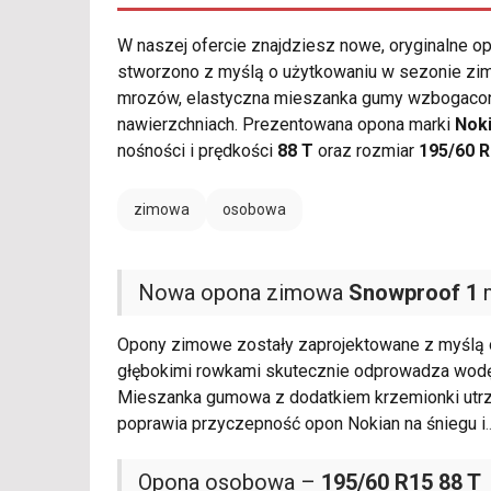
W naszej ofercie znajdziesz nowe, oryginalne 
stworzono z myślą o użytkowaniu w sezonie zim
mrozów, elastyczna mieszanka gumy wzbogacona
nawierzchniach. Prezentowana opona marki
Nok
nośności i prędkości
88 T
oraz rozmiar
195/60 
zimowa
osobowa
Nowa opona zimowa
Snowproof 1
m
Opony zimowe zostały zaprojektowane z myślą o
głębokimi rowkami skutecznie odprowadza wodę 
Mieszanka gumowa z dodatkiem krzemionki utrzy
poprawia przyczepność opon Nokian na śniegu i
.
Opona osobowa –
195/60 R15 88 T