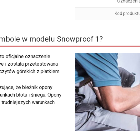
Oznaczeni
Kod produkt
ymbole w modelu Snowproof 1?
to oficjalne oznaczenie
e i została przetestowana
zczytów górskich z płatkiem
ujące, że bieżnik opony
unkach błota i śniegu. Opony
 trudniejszych warunkach
ć