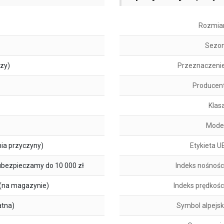
Rozmia
Sezo
szy)
Przeznaczeni
Producen
Klas
Mode
ia przyczyny)
Etykieta U
ubezpieczamy do 10 000 zł
Indeks nośnośc
(na magazynie)
Indeks prędkośc
atna)
Symbol alpejsk