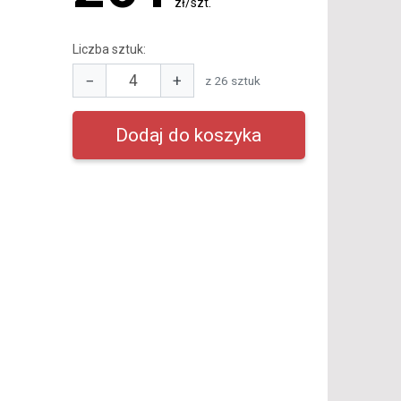
zł/szt.
Liczba sztuk:
−
+
z 26 sztuk