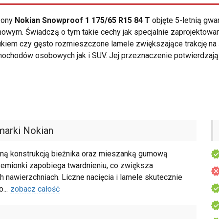
opony
Nokian Snowproof 1 175/65 R15 84 T
objęte 5-letnią gwa
ym. Świadczą o tym takie cechy jak specjalnie zaprojektowany dl
em czy gęsto rozmieszczone lamele zwiększające trakcję na ś
ochodów osobowych jak i SUV. Jej przeznaczenie potwierdzają 
arki Nokian
lną konstrukcją bieżnika oraz mieszanką gumową
zemionki zapobiega twardnieniu, co zwiększa
h nawierzchniach. Liczne nacięcia i lamele skutecznie
o
...
zobacz całość