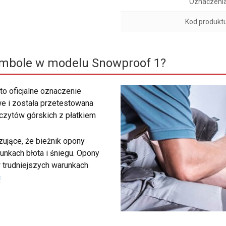
Oznaczeni
Kod produkt
ymbole w modelu Snowproof 1?
to oficjalne oznaczenie
e i została przetestowana
zczytów górskich z płatkiem
ujące, że bieżnik opony
unkach błota i śniegu. Opony
 trudniejszych warunkach
ć