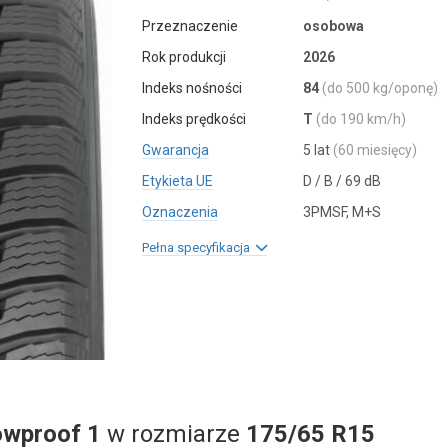
Przeznaczenie
osobowa
Rok produkcji
2026
Indeks nośności
84
(do 500 kg/oponę)
Indeks prędkości
T
(do 190 km/h)
Gwarancja
5 lat
(60 miesięcy)
Etykieta UE
D / B / 69 dB
Oznaczenia
3PMSF, M+S
Pełna specyfikacja
wproof 1
w rozmiarze
175/65 R15