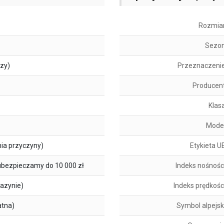
Rozmia
Sezo
szy)
Przeznaczeni
Producen
Klas
Mode
ia przyczyny)
Etykieta U
ubezpieczamy do 10 000 zł
Indeks nośnośc
azynie)
Indeks prędkośc
atna)
Symbol alpejsk