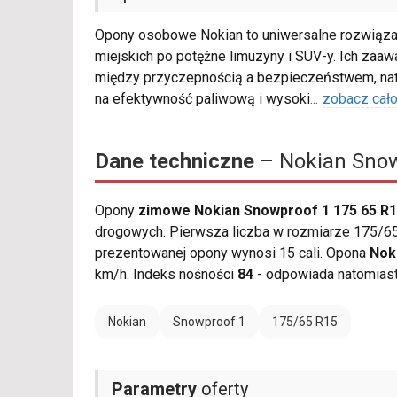
Opony osobowe Nokian to uniwersalne rozwiązani
miejskich po potężne limuzyny i SUV-y. Ich za
między przyczepnością a bezpieczeństwem, nat
na efektywność paliwową i wysoki
...
zobacz cał
Dane techniczne
– Nokian Snow
Opony
zimowe Nokian Snowproof 1 175 65 R
drogowych. Pierwsza liczba w rozmiarze 175/65 
prezentowanej opony wynosi 15 cali. Opona
Nok
km/h. Indeks nośności
84
- odpowiada natomias
Nokian
Snowproof 1
175/65 R15
Parametry
oferty