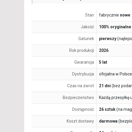
Stan
fabrycznie
nowe
Jakość
100% oryginalne
Gatunek
pierwszy
(najlep
Rok produkcji
2026
Gwarancja
5 lat
Dystrybucja
oficjalna w Polsce
Czas na zwrot
21 dni
(bez podan
Bezpieczeństwo
Każdą przesyłkę 
Dostępność
26 sztuk
(na mag
Koszt dostawy
darmowa
(bezpł