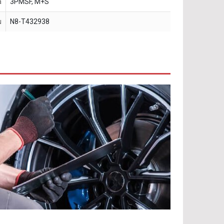
a
3PMSF, M+S
u
N8-T432938