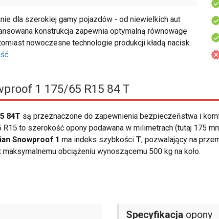
e dla szerokiej gamy pojazdów - od niewielkich aut
awansowana konstrukcja zapewnia optymalną równowagę
omiast nowoczesne technologie produkcji kładą nacisk
ość
proof 1 175/65 R15 84 T
15 84T
są przeznaczone do zapewnienia bezpieczeństwa i komf
R15 to szerokość opony podawana w milimetrach (tutaj 175 mm).
ian Snowproof 1
ma indeks szybkości
T
, pozwalający na prze
t maksymalnemu obciążeniu wynoszącemu 500 kg na koło.
Specyfikacja
opony