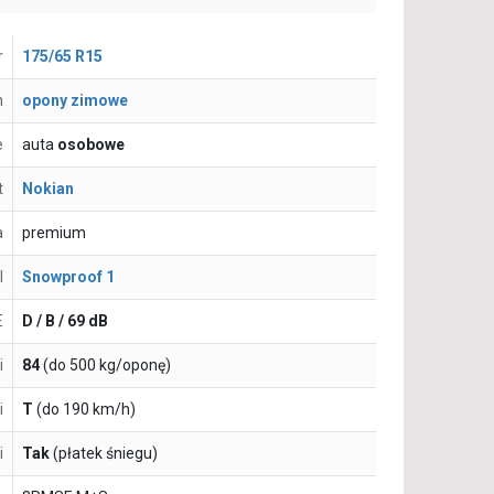
r
175/65 R15
n
opony zimowe
e
auta
osobowe
t
Nokian
a
premium
l
Snowproof 1
E
D / B / 69 dB
i
84
(do 500 kg/oponę)
i
T
(do 190 km/h)
i
Tak
(płatek śniegu)