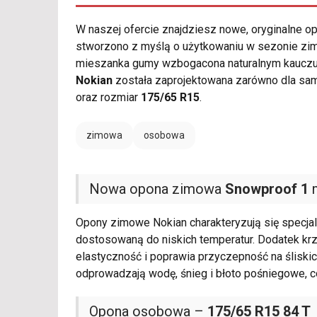
W naszej ofercie znajdziesz nowe, oryginalne 
stworzono z myślą o użytkowaniu w sezonie zimow
mieszanka gumy wzbogacona naturalnym kauczuki
Nokian
została zaprojektowana zarówno dla sam
oraz rozmiar
175/65 R15
.
zimowa
osobowa
Nowa opona zimowa
Snowproof 1
m
Opony zimowe Nokian charakteryzują się specja
dostosowaną do niskich temperatur. Dodatek kr
elastyczność i poprawia przyczepność na śliskic
odprowadzają wodę, śnieg i błoto pośniegowe, c
Opona osobowa –
175/65 R15 84 T