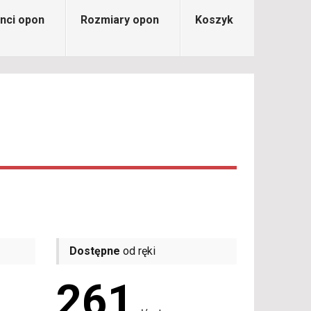
nci opon
Rozmiary opon
Koszyk
Dostępne
od ręki
261