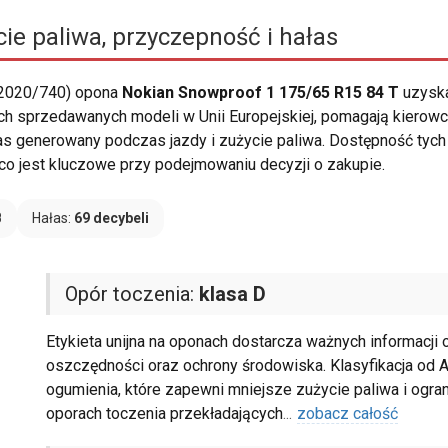
ie paliwa, przyczepność i hałas
 2020/740) opona
Nokian Snowproof 1 175/65 R15 84 T
uzyska
h sprzedawanych modeli w Unii Europejskiej, pomagają kierowc
łas generowany podczas jazdy i zużycie paliwa. Dostępność tych
co jest kluczowe przy podejmowaniu decyzji o zakupie.
B
Hałas:
69 decybeli
Opór toczenia:
klasa D
Etykieta unijna na oponach dostarcza ważnych informacji 
oszczędności oraz ochrony środowiska. Klasyfikacja od 
ogumienia, które zapewni mniejsze zużycie paliwa i ogran
oporach toczenia przekładających
...
zobacz całość