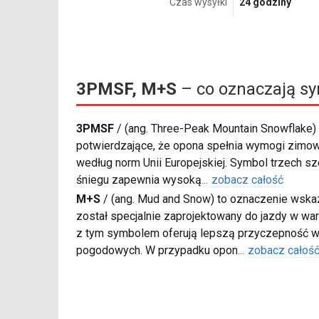
Czas wysyłki
24 godziny
3PMSF, M+S
– co oznaczają s
3PMSF
/
(ang. Three-Peak Mountain Snowflake) 
potwierdzające, że opona spełnia wymogi zimow
według norm Unii Europejskiej. Symbol trzech s
śniegu zapewnia wysoką
...
zobacz całość
M+S
/
(ang. Mud and Snow) to oznaczenie wskaz
został specjalnie zaprojektowany do jazdy w war
z tym symbolem oferują lepszą przyczepność w
pogodowych. W przypadku opon
...
zobacz całoś