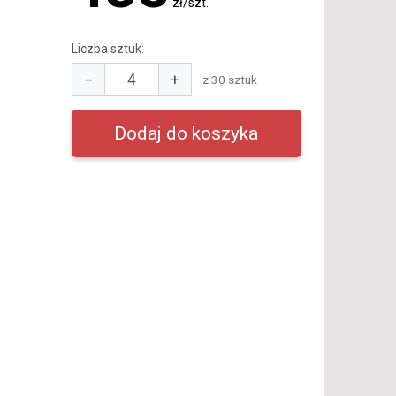
zł/szt.
Liczba sztuk:
−
+
z 30 sztuk