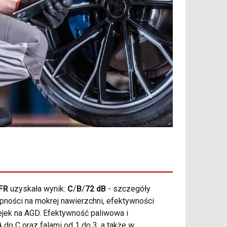
FR
uzyskała wynik:
C
/
B
/
72 dB
- szczegóły
pności na mokrej nawierzchni, efektywności
jek na AGD. Efektywność paliwowa i
do C oraz falami od 1 do 3, a także w