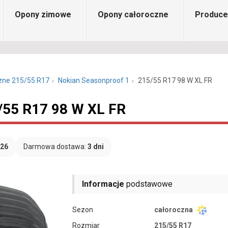
Opony zimowe
Opony całoroczne
Produce
zne 215/55 R17
Nokian Seasonproof 1
215/55 R17 98 W XL FR
/55 R17 98 W XL FR
026
Darmowa dostawa:
3 dni
Informacje
podstawowe
Sezon
całoroczna
Rozmiar
215/55 R17