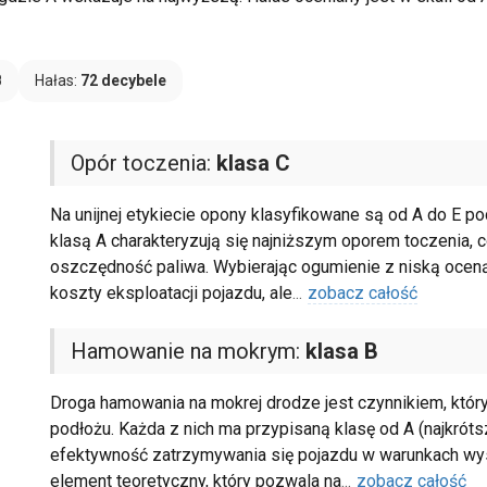
B
Hałas:
72 decybele
Opór toczenia:
klasa C
Na unijnej etykiecie opony klasyfikowane są od A do E 
klasą A charakteryzują się najniższym oporem toczenia
oszczędność paliwa. Wybierając ogumienie z niską oceną
koszty eksploatacji pojazdu, ale
...
zobacz całość
Hamowanie na mokrym:
klasa B
Droga hamowania na mokrej drodze jest czynnikiem, któr
podłożu. Każda z nich ma przypisaną klasę od A (najkróts
efektywność zatrzymywania się pojazdu w warunkach wyso
element teoretyczny, który pozwala na
...
zobacz całość