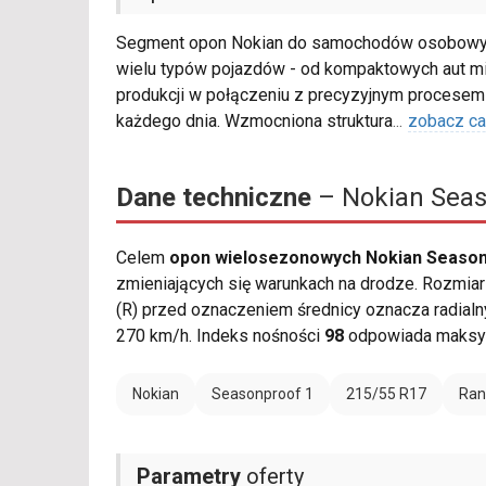
Segment opon Nokian do samochodów osobowy
wielu typów pojazdów - od kompaktowych aut m
produkcji w połączeniu z precyzyjnym procesem 
każdego dnia. Wzmocniona struktura
...
zobacz ca
Dane techniczne
– Nokian Seas
Celem
opon wielosezonowych Nokian Season
zmieniających się warunkach na drodze. Rozmiar 
(R) przed oznaczeniem średnicy oznacza radialn
270 km/h. Indeks nośności
98
odpowiada maksym
Nokian
Seasonproof 1
215/55 R17
Ran
Parametry
oferty