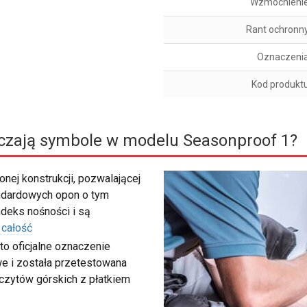
Wzmocnieni
Rant ochronn
Oznaczeni
Kod produkt
czają symbole w modelu Seasonproof 1?
nej konstrukcji, pozwalającej
ndardowych opon o tym
deks nośności i są
 całość
to oficjalne oznaczenie
e i została przetestowana
zczytów górskich z płatkiem