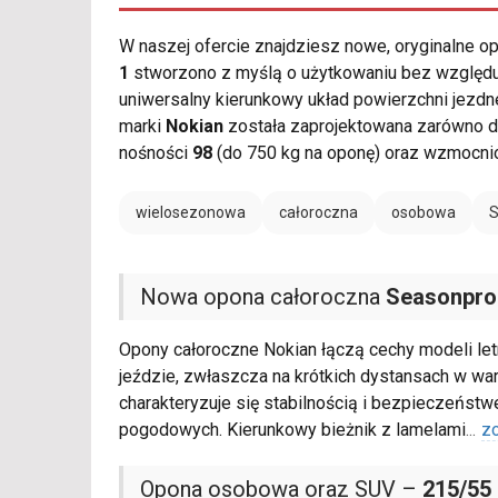
W naszej ofercie znajdziesz nowe, oryginalne 
1
stworzono z myślą o użytkowaniu bez względu n
uniwersalny kierunkowy układ powierzchni jezdne
marki
Nokian
została zaprojektowana zarówno d
nośności
98
(do 750 kg na oponę) oraz wzmocnio
wielosezonowa
całoroczna
osobowa
Nowa opona całoroczna
Seasonpro
Opony całoroczne Nokian łączą cechy modeli let
jeździe, zwłaszcza na krótkich dystansach w w
charakteryzuje się stabilnością i bezpieczeńst
pogodowych. Kierunkowy bieżnik z lamelami
...
z
Opona osobowa oraz SUV –
215/55