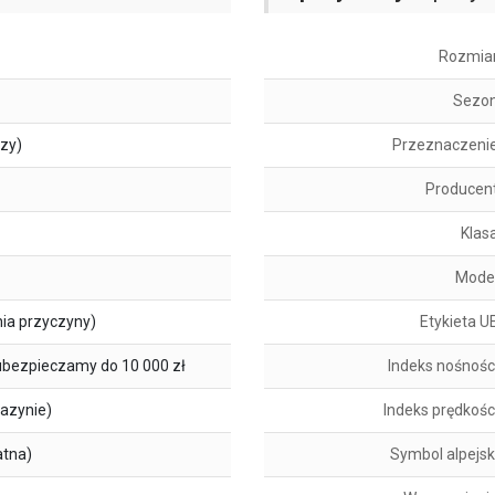
Rozmia
Sezo
szy)
Przeznaczeni
Producen
Klas
Mode
ia przyczyny)
Etykieta U
ubezpieczamy do 10 000 zł
Indeks nośnośc
azynie)
Indeks prędkośc
atna)
Symbol alpejsk