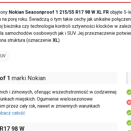
opony
Nokian Seasonproof 1 215/55 R17 98 W XL FR
objęte 5-l
a porę roku. Świadczą o tym takie cechy jak unikalne połączeni
j bieżnika czy technologia kontroli sztywności klocków w zale
la samochodów osobowych jak i SUV. Jej przeznaczenie potwi
na struktura (oznaczenie
XL
).
SUV
of 1
marki Nokian
nich i zimowych, oferując wszechstronność w codziennej
arunkach miejskich. Ogumienie wielosezonowe
wem przez cały rok, nawet w zmiennych warunkach
obacz całość
 R17 98 W