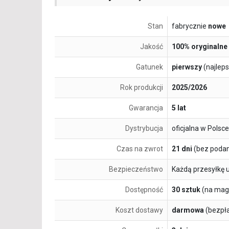
Stan
fabrycznie
nowe
Jakość
100% oryginalne
Gatunek
pierwszy
(najlep
Rok produkcji
2025/2026
Gwarancja
5 lat
Dystrybucja
oficjalna w Polsce
Czas na zwrot
21 dni
(bez podan
Bezpieczeństwo
Każdą przesyłkę 
Dostępność
30 sztuk
(na mag
Koszt dostawy
darmowa
(bezpł