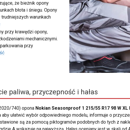
ujące, że bieżnik opony
unkach błota i śniegu. Opony
 trudniejszych warunkach
ć
my przy krawędzi opony,
szkodzeniami mechanicznymi.
 parkowania przy
ść
ie paliwa, przyczepność i hałas
 2020/740) opona
Nokian Seasonproof 1 215/55 R17 98 W XL 
na aby ułatwić wybór odpowiedniego modelu, informuje o przycze
edstawione są za pomocą piktogramów podobnych do tych z nakle
dzie A wskazuje na najwyższą. Hałas oceniany jest w skali od A 