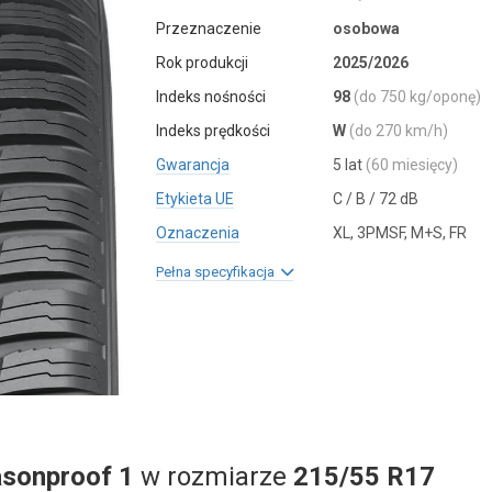
Przeznaczenie
osobowa
Rok produkcji
2025/2026
Indeks nośności
98
(do 750 kg/oponę)
Indeks prędkości
W
(do 270 km/h)
Gwarancja
5 lat
(60 miesięcy)
Etykieta UE
C / B / 72 dB
Oznaczenia
XL, 3PMSF, M+S, FR
Pełna specyfikacja
sonproof 1
w rozmiarze
215/55 R17