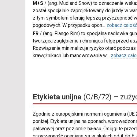
M+S
/
(ang. Mud and Snow) to oznaczenie wskaz
został specjalnie zaprojektowany do jazdy w war
z tym symbolem oferują lepszą przyczepność w
pogodowych. W przypadku opon
...
zobacz całoś
FR
/
(ang. Flange Rim) to specjalna nadlewka gu
tworząca zagłębienie i chroniąca felgę przed u
Rozwiązanie minimalizuje ryzyko otarć podczas
krawężnikach lub manewrowania w
...
zobacz cało
Etykieta unijna
(C/B/72) – zużyc
Zgodnie z europejskimi normami ogumienia (UE
poniżej. Etykieta unijna na oponach, wprowadzo
paliwowej oraz poziomie hałasu. Osiągi te prz
przyczepność oceniane są w skalach od A do E, g