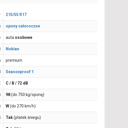
r
215/55 R17
n
opony całoroczne
e
auta
osobowe
t
Nokian
a
premium
l
Seasonproof 1
E
C / B / 72 dB
i
98
(do 750 kg/oponę)
i
W
(do 270 km/h)
i
Tak
(płatek śniegu)