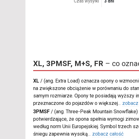
Czas wysyłki
3 dni
XL, 3PMSF, M+S, FR
– co ozna
XL
/
(ang. Extra Load) oznacza opony o wzmocnio
na zwiększone obciążenie w porównaniu do sta
samym rozmiarze. Opony te posiadają wyższy in
przeznaczone do pojazdów o większej
...
zobacz
3PMSF
/
(ang. Three-Peak Mountain Snowflake) 
potwierdzające, że opona spełnia wymogi zimow
według norm Unii Europejskiej. Symbol trzech s
śniegu zapewnia wysoką
...
zobacz całość