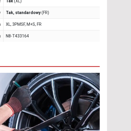
e
Tak
(XL)
y
Tak, standardowy
(FR)
a
XL, 3PMSF, M+S, FR
u
N8-T433164