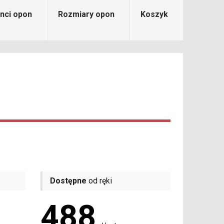
nci opon
Rozmiary opon
Koszyk
Dostępne
od ręki
488