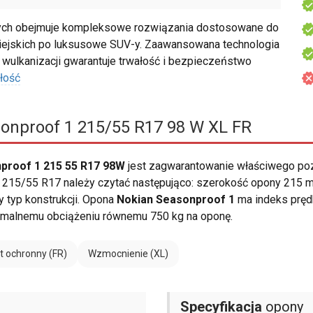
ch obejmuje kompleksowe rozwiązania dostosowane do
iejskich po luksusowe SUV-y. Zaawansowana technologia
wulkanizacji gwarantuje trwałość i bezpieczeństwo
łość
onproof 1 215/55 R17 98 W XL FR
proof 1 215 55 R17 98W
jest zagwarantowanie właściwego po
215/55 R17 należy czytać następująco: szerokość opony 215 mm, 
y typ konstrukcji. Opona
Nokian Seasonproof 1
ma indeks pręd
alnemu obciążeniu równemu 750 kg na oponę.
t ochronny (FR)
Wzmocnienie (XL)
Specyfikacja
opony