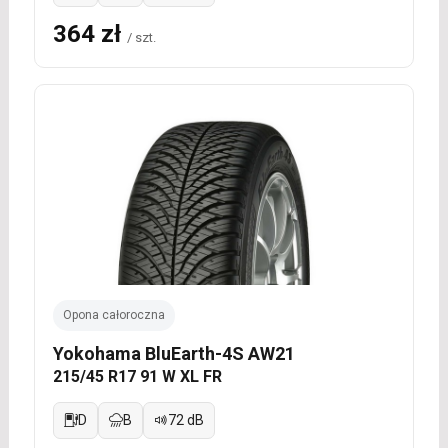
364 zł
/ szt.
Opona całoroczna
Yokohama BluEarth-4S AW21
215/45 R17 91 W XL FR
D
B
72 dB