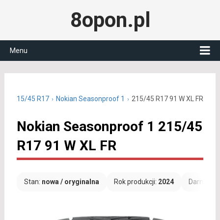
8opon.pl
Menu
czne 215/45 R17
Nokian Seasonproof 1
215/45 R17 91 W XL FR
Nokian Seasonproof 1 215/45
R17 91 W XL FR
Stan:
nowa / oryginalna
Rok produkcji:
2024
Darmowa 