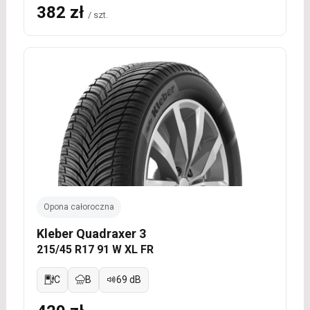
382 zł
/ szt.
Opona całoroczna
Kleber Quadraxer 3
215/45 R17 91 W XL FR
C
B
69 dB