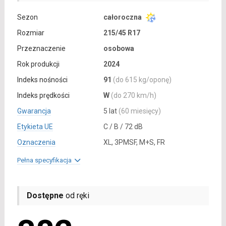
Sezon
całoroczna
Rozmiar
215/45 R17
Przeznaczenie
osobowa
Rok produkcji
2024
Indeks nośności
91
(do 615 kg/oponę)
Indeks prędkości
W
(do 270 km/h)
Gwarancja
5 lat
(60 miesięcy)
Etykieta UE
C / B / 72 dB
Oznaczenia
XL, 3PMSF, M+S, FR
Pełna specyfikacja
Dostępne
od ręki