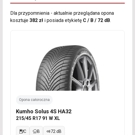
Dla przypomnienia - aktualnie przeglądana opona
kosztuje
382 zł
i posiada etykietę
C / B / 72 dB
.
Opona całoroczna
Kumho Solus 4S HA32
215/45 R17 91 W XL
C
B
72 dB