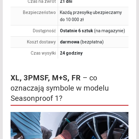
Czas na zwrot
21 dni
Bezpieczeństwo
Każdą przesyłkę ubezpieczamy
do 10 000 zł
Dostępność
Ostatnie 6 sztuk
(na magazynie)
Koszt dostawy
darmowa
(bezpłatna)
Czas wysyłki
24 godziny
XL, 3PMSF, M+S, FR
– co
oznaczają symbole w modelu
Seasonproof 1?