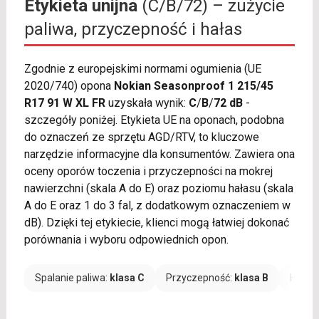
Etykieta unijna
(C/B/72) – zużycie
paliwa, przyczepność i hałas
Zgodnie z europejskimi normami ogumienia (UE
2020/740) opona
Nokian Seasonproof 1 215/45
R17 91 W XL FR
uzyskała wynik:
C
/
B
/
72 dB
-
szczegóły poniżej. Etykieta UE na oponach, podobna
do oznaczeń ze sprzętu AGD/RTV, to kluczowe
narzędzie informacyjne dla konsumentów. Zawiera ona
oceny oporów toczenia i przyczepności na mokrej
nawierzchni (skala A do E) oraz poziomu hałasu (skala
A do E oraz 1 do 3 fal, z dodatkowym oznaczeniem w
dB). Dzięki tej etykiecie, klienci mogą łatwiej dokonać
porównania i wyboru odpowiednich opon.
Spalanie paliwa:
klasa C
Przyczepność:
klasa B
Hałas