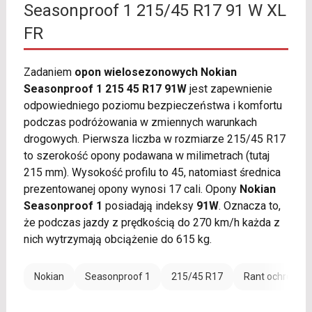
Seasonproof 1 215/45 R17 91 W XL
FR
Zadaniem
opon wielosezonowych Nokian
Seasonproof 1 215 45 R17 91W
jest zapewnienie
odpowiedniego poziomu bezpieczeństwa i komfortu
podczas podróżowania w zmiennych warunkach
drogowych. Pierwsza liczba w rozmiarze 215/45 R17
to szerokość opony podawana w milimetrach (tutaj
215 mm). Wysokość profilu to 45, natomiast średnica
prezentowanej opony wynosi 17 cali. Opony
Nokian
Seasonproof 1
posiadają indeksy
91W
. Oznacza to,
że podczas jazdy z prędkością do 270 km/h każda z
nich wytrzymają obciążenie do 615 kg.
Nokian
Seasonproof 1
215/45 R17
Rant ochronny 