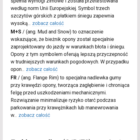
spełnia wymogi zimowe i została przetestowana
według norm Unii Europejskiej. Symbol trzech
szczytów górskich z płatkiem śniegu zapewnia
wysoką
...
zobacz całość
M+S
/
(ang. Mud and Snow) to oznaczenie
wskazujące, że bieżnik opony został specjalnie
zaprojektowany do jazdy w warunkach błota i śniegu.
Opony z tym symbolem oferują lepszą przyczepność
w trudniejszych warunkach pogodowych. W przypadku
opon
...
zobacz całość
FR
/
(ang. Flange Rim) to specjalna nadlewka gumy
przy krawędzi opony, tworząca zagłębienie i chroniąca
felgę przed uszkodzeniami mechanicznymi.
Rozwiązanie minimalizuje ryzyko otarć podczas
parkowania przy krawężnikach lub manewrowania
w
...
zobacz całość