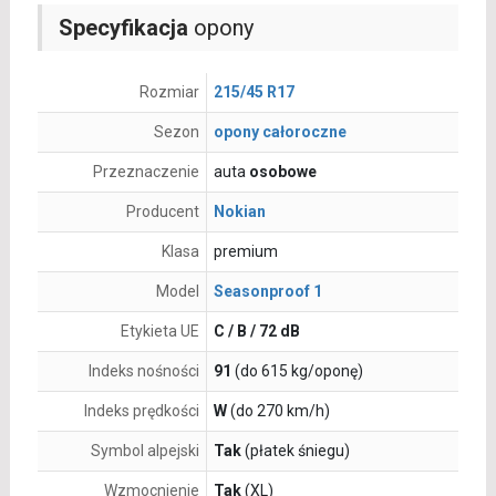
Specyfikacja
opony
Rozmiar
215/45 R17
Sezon
opony całoroczne
Przeznaczenie
auta
osobowe
Producent
Nokian
Klasa
premium
Model
Seasonproof 1
Etykieta UE
C / B / 72 dB
Indeks nośności
91
(do 615 kg/oponę)
Indeks prędkości
W
(do 270 km/h)
Symbol alpejski
Tak
(płatek śniegu)
Wzmocnienie
Tak
(XL)