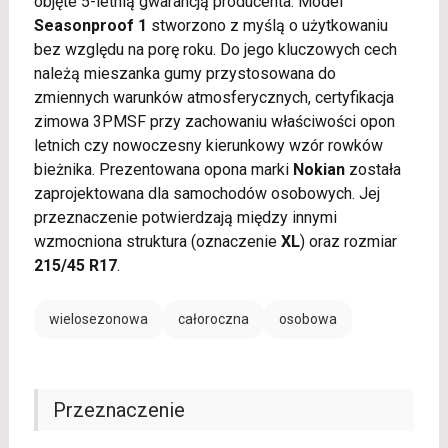
objęte 5-letnią gwarancją producenta. Model
Seasonproof 1
stworzono z myślą o użytkowaniu
bez względu na porę roku. Do jego kluczowych cech
należą mieszanka gumy przystosowana do
zmiennych warunków atmosferycznych, certyfikacja
zimowa 3PMSF przy zachowaniu właściwości opon
letnich czy nowoczesny kierunkowy wzór rowków
bieżnika. Prezentowana opona marki
Nokian
została
zaprojektowana dla samochodów osobowych. Jej
przeznaczenie potwierdzają między innymi
wzmocniona struktura (oznaczenie
XL
) oraz rozmiar
215/45 R17
.
wielosezonowa
całoroczna
osobowa
Przeznaczenie