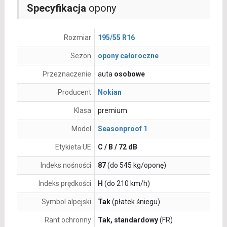
Specyfikacja
opony
Rozmiar
195/55 R16
Sezon
opony całoroczne
Przeznaczenie
auta
osobowe
Producent
Nokian
Klasa
premium
Model
Seasonproof 1
Etykieta UE
C / B / 72 dB
Indeks nośności
87
(do 545 kg/oponę)
Indeks prędkości
H
(do 210 km/h)
Symbol alpejski
Tak
(płatek śniegu)
Rant ochronny
Tak, standardowy
(FR)