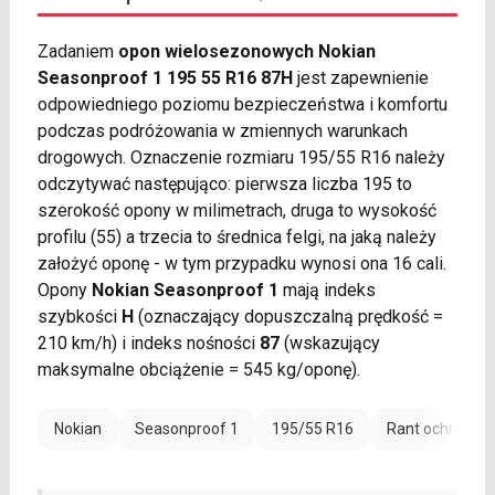
Zadaniem
opon wielosezonowych Nokian
Seasonproof 1 195 55 R16 87H
jest zapewnienie
odpowiedniego poziomu bezpieczeństwa i komfortu
podczas podróżowania w zmiennych warunkach
drogowych. Oznaczenie rozmiaru 195/55 R16 należy
odczytywać następująco: pierwsza liczba 195 to
szerokość opony w milimetrach, druga to wysokość
profilu (55) a trzecia to średnica felgi, na jaką należy
założyć oponę - w tym przypadku wynosi ona 16 cali.
Opony
Nokian Seasonproof 1
mają indeks
szybkości
H
(oznaczający dopuszczalną prędkość =
210 km/h) i indeks nośności
87
(wskazujący
maksymalne obciążenie = 545 kg/oponę).
Nokian
Seasonproof 1
195/55 R16
Rant ochronny 