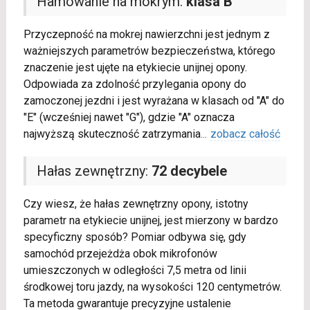
Hamowanie na mokrym:
klasa B
Przyczepność na mokrej nawierzchni jest jednym z
ważniejszych parametrów bezpieczeństwa, którego
znaczenie jest ujęte na etykiecie unijnej opony.
Odpowiada za zdolność przylegania opony do
zamoczonej jezdni i jest wyrażana w klasach od "A" do
"E" (wcześniej nawet "G"), gdzie "A" oznacza
najwyższą skuteczność zatrzymania
...
zobacz całość
Hałas zewnętrzny:
72 decybele
Czy wiesz, że hałas zewnętrzny opony, istotny
parametr na etykiecie unijnej, jest mierzony w bardzo
specyficzny sposób? Pomiar odbywa się, gdy
samochód przejeżdża obok mikrofonów
umieszczonych w odległości 7,5 metra od linii
środkowej toru jazdy, na wysokości 120 centymetrów.
Ta metoda gwarantuje precyzyjne ustalenie