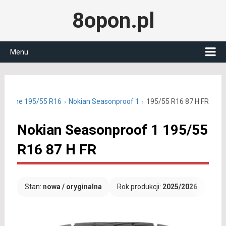
8opon.pl
Menu
oroczne 195/55 R16
Nokian Seasonproof 1
195/55 R16 87 H FR
Nokian Seasonproof 1 195/55
R16 87 H FR
Stan:
nowa / oryginalna
Rok produkcji:
2025/2026
Dar