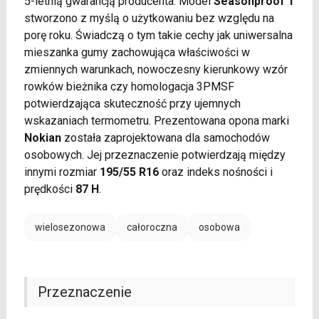
5-letnią gwarancją producenta. Model
Seasonproof 1
stworzono z myślą o użytkowaniu bez względu na
porę roku. Świadczą o tym takie cechy jak uniwersalna
mieszanka gumy zachowująca właściwości w
zmiennych warunkach, nowoczesny kierunkowy wzór
rowków bieżnika czy homologacja 3PMSF
potwierdzająca skuteczność przy ujemnych
wskazaniach termometru. Prezentowana opona marki
Nokian
została zaprojektowana dla samochodów
osobowych. Jej przeznaczenie potwierdzają między
innymi rozmiar
195/55 R16
oraz indeks nośności i
prędkości
87 H
.
wielosezonowa
całoroczna
osobowa
Przeznaczenie