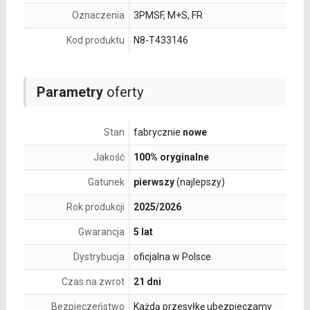
Oznaczenia
3PMSF, M+S, FR
Kod produktu
N8-T433146
Parametry
oferty
Stan
fabrycznie
nowe
Jakość
100% oryginalne
Gatunek
pierwszy
(najlepszy)
Rok produkcji
2025/2026
Gwarancja
5 lat
Dystrybucja
oficjalna w Polsce
Czas na zwrot
21 dni
Bezpieczeństwo
Każdą przesyłkę ubezpieczamy