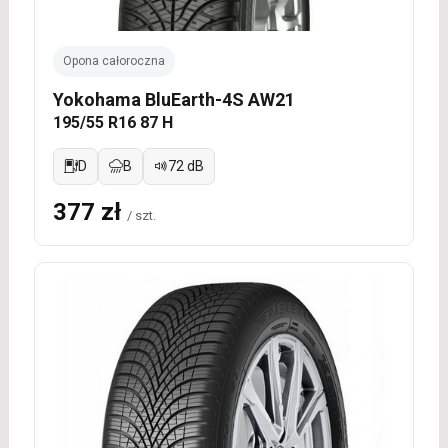
Opona całoroczna
Yokohama BluEarth-4S AW21
195/55 R16 87 H
D
B
72 dB
377 zł
/ szt.