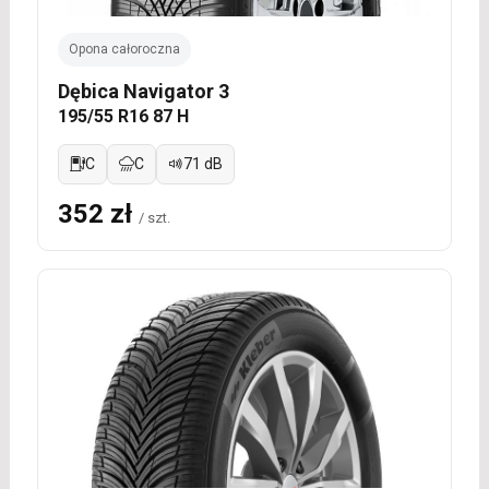
Opona całoroczna
Dębica Navigator 3
195/55 R16 87 H
C
C
71 dB
352 zł
/ szt.