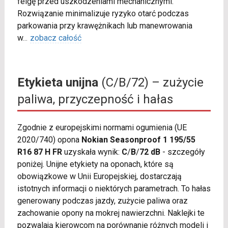
felgę przed uszkodzeniami mechanicznymi.
Rozwiązanie minimalizuje ryzyko otarć podczas
parkowania przy krawężnikach lub manewrowania
w
...
zobacz całość
Etykieta unijna
(C/B/72) – zużycie
paliwa, przyczepność i hałas
Zgodnie z europejskimi normami ogumienia (UE
2020/740) opona
Nokian Seasonproof 1 195/55
R16 87 H FR
uzyskała wynik:
C
/
B
/
72 dB
- szczegóły
poniżej. Unijne etykiety na oponach, które są
obowiązkowe w Unii Europejskiej, dostarczają
istotnych informacji o niektórych parametrach. To hałas
generowany podczas jazdy, zużycie paliwa oraz
zachowanie opony na mokrej nawierzchni. Naklejki te
pozwalają kierowcom na porównanie różnych modeli i