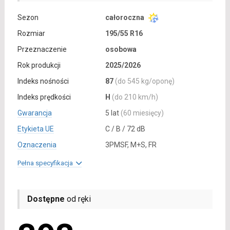
Sezon
całoroczna
Rozmiar
195/55 R16
Przeznaczenie
osobowa
Rok produkcji
2025/2026
Indeks nośności
87
(do 545 kg/oponę)
Indeks prędkości
H
(do 210 km/h)
Gwarancja
5 lat
(60 miesięcy)
Etykieta UE
C / B / 72 dB
Oznaczenia
3PMSF, M+S, FR
Pełna specyfikacja
Dostępne
od ręki