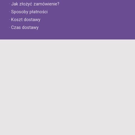
· Jak złożyć zamówienie?
· Sposoby płatności
· Koszt dostawy
· Czas dostawy
Obsługa klienta
· Zwroty
· Reklamacje
· Najczęściej zadawane pytania
· Gwarancja na opony
· Kontakt
8opon.pl
· O firmie
· Opinie klientów
· Dlaczego warto u nas kupić?